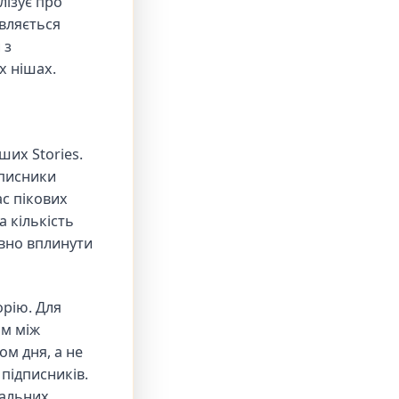
лізує про
являється
 з
х нішах.
ших Stories.
дписники
ас пікових
 кількість
вно вплинути
орію. Для
ом між
ом дня, а не
 підписників.
мальних