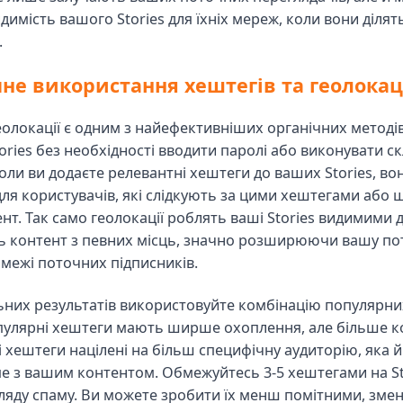
димість вашого Stories для їхніх мереж, коли вони діля
.
чне використання хештегів та геолокац
еолокації є одним з найефективніших органічних методі
ories без необхідності вводити паролі або виконувати ск
оли ви додаєте релевантні хештеги до ваших Stories, во
ля користувачів, які слідкують за цими хештегами або
нт. Так само геолокації роблять ваші Stories видимими д
ь контент з певних місць, значно розширюючи вашу по
 межі поточних підписників.
них результатів використовуйте комбінацію популярни
пулярні хештеги мають ширше охоплення, але більше ко
ві хештеги націлені на більш специфічну аудиторію, яка 
е з вашим контентом. Обмежуйтесь 3-5 хештегами на St
ляду спаму. Ви можете зробити їх менш помітними, зме