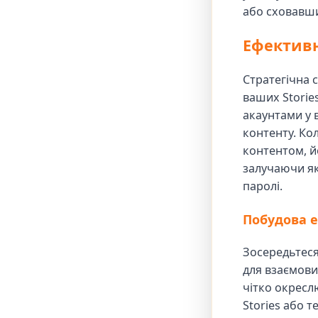
або сховавши
Ефективн
Стратегічна 
ваших Storie
акаунтами у в
контенту. Кол
контентом, й
залучаючи як
паролі.
Побудова 
Зосередьтеся
для взаємовиг
чітко окресл
Stories або т