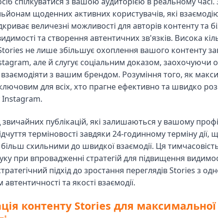
сіб спілкуватися з вашою аудиторією в реальному часі.
льйонам щоденних активних користувачів, які взаємодіють
дкриває величезні можливості для авторів контенту та бі
идимості та створення автентичних зв'язків. Висока кіл
 Stories не лише збільшує охоплення вашого контенту з
stagram, але й слугує соціальним доказом, заохочуючи 
 взаємодіяти з вашим брендом. Розуміння того, як макси
 ключовим для всіх, хто прагне ефективно та швидко ро
 Instagram.
д звичайних публікацій, які залишаються у вашому профіл
дчуття терміновості завдяки 24-годинному терміну дії, 
 більш схильними до швидкої взаємодії. Ця тимчасовіст
руку при впровадженні стратегій для підвищення видимос
тратегічний підхід до зростання переглядів Stories з о
автентичності та якості взаємодії.
ція контенту Stories для максимальної