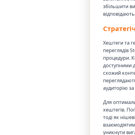
збільшити ви
відповідають
Стратегі
Хештеги та г
переглядів St
процедури. К
доступними д
схожий конте
переглядают
аудиторію за
Для оптималь
хештегів. По
тоді як ніше
взаємодіятим
уникнути виг