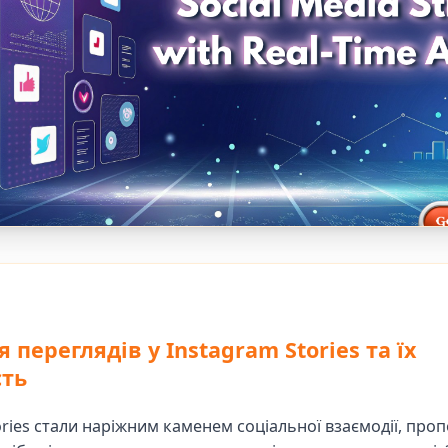
 переглядів у Instagram Stories та їх
сть
ories стали наріжним каменем соціальної взаємодії, пр