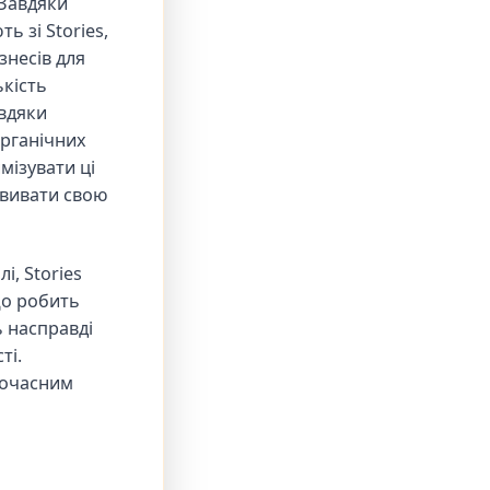
 Завдяки
 зі Stories,
знесів для
ькість
авдяки
органічних
мізувати ці
звивати свою
і, Stories
що робить
ь насправді
ті.
дночасним