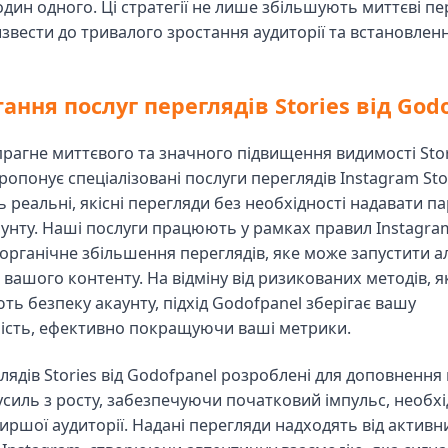
дин одного. Ці стратегії не лише збільшують миттєві пе
звести до тривалого зростання аудиторії та встановлення
ання послуг переглядів Stories від God
 прагне миттєвого та значного підвищення видимості Stor
опонує спеціалізовані послуги переглядів Instagram Stor
 реальні, якісні перегляди без необхідності надавати п
аунту. Наші послуги працюють у рамках правил Instagra
органічне збільшення переглядів, яке може запустити а
вашого контенту. На відміну від ризикованих методів, я
ь безпеку акаунту, підхід Godofpanel зберігає вашу
ість, ефективно покращуючи ваші метрики.
лядів Stories від Godofpanel розроблені для доповнення
усиль з росту, забезпечуючи початковий імпульс, необх
ршої аудиторії. Надані перегляди надходять від активн