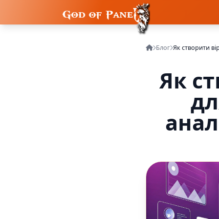
Блог
Як ст
дл
анал