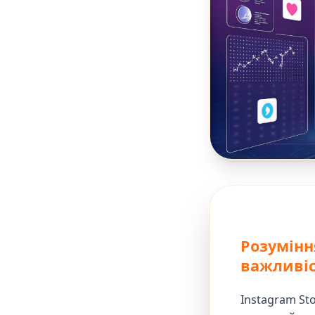
Розуміння
важливі
Instagram St