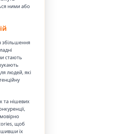
ться ними або
ій
в збільшення
ладні
ни стають
 шукають
ля людей, які
тенційну
х та нішевих
нкуренції,
ймовірно
ories, щоб
ншивши їх