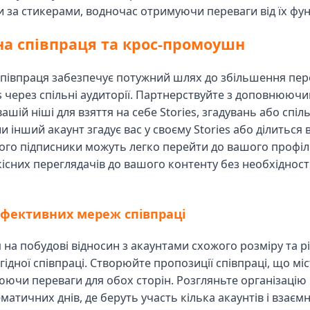
 за стикерами, водночас отримуючи переваги від їх фун
а співпраця та крос-промоушн
співпраця забезпечує потужний шлях до збільшення пер
s через спільні аудиторії. Партнерствуйте з доповнююч
ашій ніші для взяття на себе Stories, згадувань або спіл
и інший акаунт згадує вас у своєму Stories або ділиться
ого підписники можуть легко перейти до вашого профілю
існих переглядачів до вашого контенту без необхідност
ефективних мереж співпраці
 на побудові відносин з акаунтами схожого розміру та рі
ідної співпраці. Створюйте пропозиції співпраці, що міс
юючи переваги для обох сторін. Розгляньте організацію 
ематичних днів, де беруть участь кілька акаунтів і взаєм