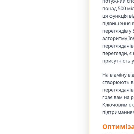
потужний спо
понад 500 мі
ця функція ві
підвищення в
переглядів у
алгоритму In
переглядачів
перегляди, є
присутність у
На відміну ві
створюють ві
переглядачів
грає вам на 
Ключовим є с
підтриманням 
Оптиміза