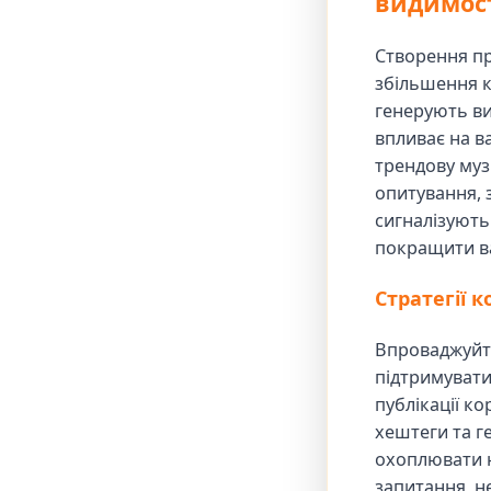
видимос
Створення пр
збільшення кі
генерують ви
впливає на в
трендову муз
опитування, з
сигналізують
покращити ва
Стратегії 
Впроваджуйте
підтримувати
публікації к
хештеги та ге
охоплювати н
запитання, н