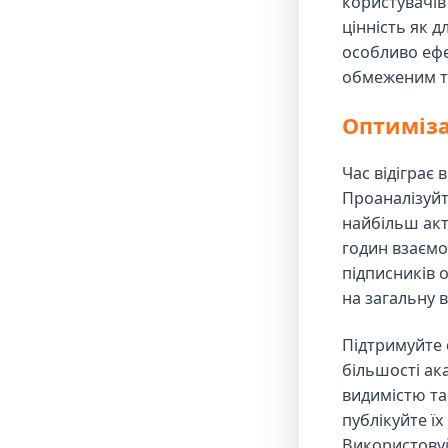
користувачів
цінність як д
особливо ефе
обмеженим те
Оптиміза
Час відіграє 
Проаналізуйт
найбільш акти
годин взаємо
підписників 
на загальну 
Підтримуйте 
більшості ак
видимістю та
публікуйте їх
Використовуй