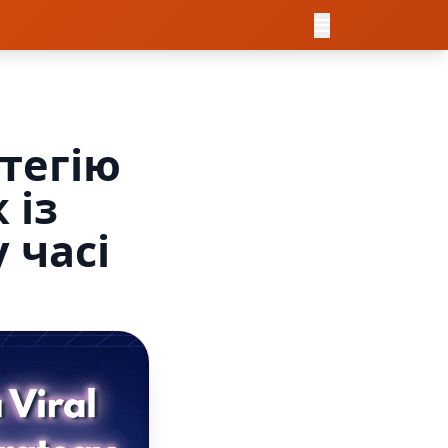
атегію
 із
 часі