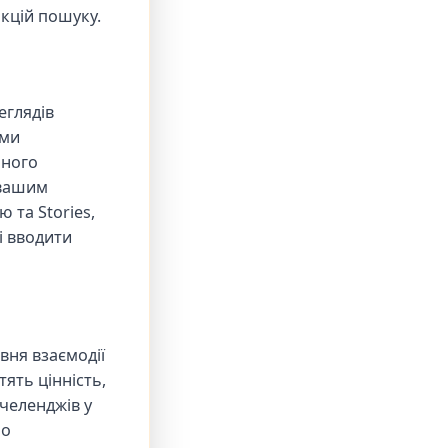
кцій пошуку.
еглядів
ими
ьного
 вашим
 та Stories,
і вводити
вня взаємодії
тять цінність,
челенджів у
но