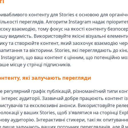
ті
ивабливого контенту для Stories є основою для органіч
лькості переглядів. Алгоритм Instagram надає пріоритет 
соку взаємодію, тому фокус на якості контенту безпосе
ашу видимість. Використовуйте якісні візуальні елемент
ику та створюйте контент, який заохочує взаємодію чер
апитання та вікторини. Stories, які переглядають до кінц
 Instagram, що ваш контент є цінним, що потенційно м
ше місце у стрічці підписників.
контенту, які залучають перегляди
 регулярний графік публікацій, різноманітний типи кон
 інтерес аудиторії. Зазвичай добре працюють контент із 
ористувачів та ексклюзивні анонси. Використовуйте реле
олокації у ваших Stories, щоб з'являтися на сторінці Exp
ову аудиторію. Інтерактивні стикери, такі як опитуванн
е лише залучають ваших поточних переглядачів, але й 