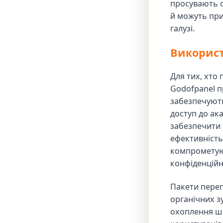
просувають о
й можуть при
галузі.
Використ
Для тих, хто
Godofpanel пр
забезпечують
доступ до ак
забезпечити 
ефективність 
компрометуют
конфіденційн
Пакети перег
органічних з
охоплення ши