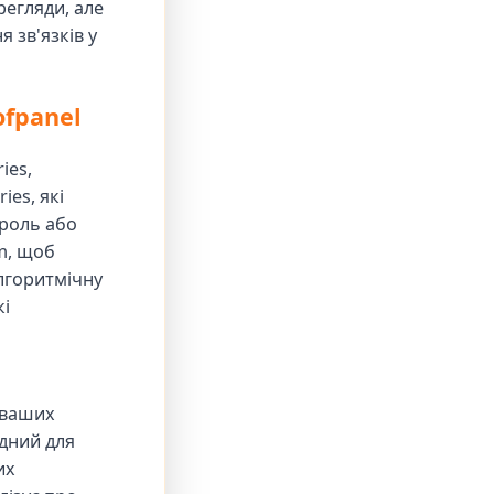
регляди, але
 зв'язків у
ofpanel
ies,
ies, які
ароль або
m, щоб
лгоритмічну
кі
 ваших
ідний для
их