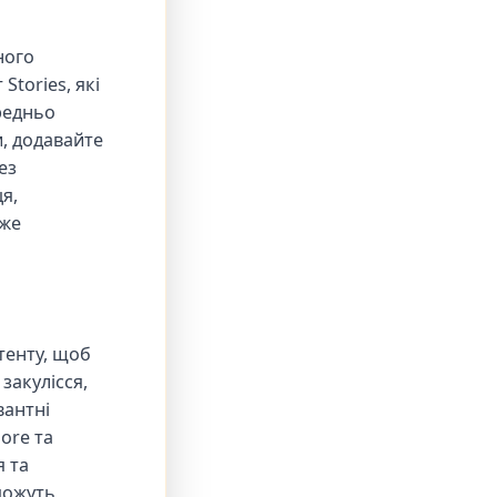
ного
Stories, які
редньо
и, додавайте
ез
я,
оже
тенту, щоб
закулісся,
вантні
lore та
я та
можуть