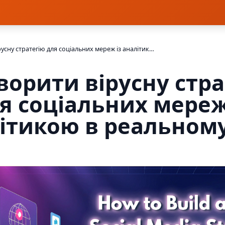
Як створити вірусну стратегію для соціальних мереж із аналітикою в реальному часі
ворити вірусну стр
я соціальних мереж
ітикою в реальному