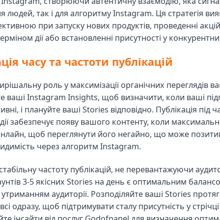
 Instagram, створюючи автентичну взаємодію, яка сигна
ля людей, так і для алгоритму Instagram. Ця стратегія ви
ктивною при запуску нових продуктів, проведенні акцій
рміном дії або встановленні присутності у конкурентни
ція часу та частоти публікацій
вирішальну роль у максимізації органічних переглядів ва
е ваші Instagram Insights, щоб визначити, коли ваші пі
вні, і плануйте ваші Stories відповідно. Публікація під ч
дії забезпечує появу вашого контенту, коли максимальна
онлайн, щоб переглянути його негайно, що може позити
видимість через алгоритм Instagram.
стабільну частоту публікацій, не перевантажуючи аудит
аунтів 3-5 якісних Stories на день є оптимальним баланс
 утриманням аудиторії. Розподіляйте ваші Stories протяг
 всі одразу, щоб підтримувати сталу присутність у стрічці
те інсайти від послуг Godofpanel для визначення опти