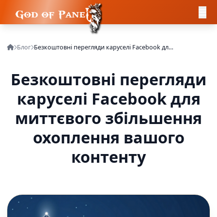
Блог
Безкоштовні перегляди каруселі Facebook для миттєвого збільшення охоплення вашого контенту
Безкоштовні перегляди
каруселі Facebook для
миттєвого збільшення
охоплення вашого
контенту