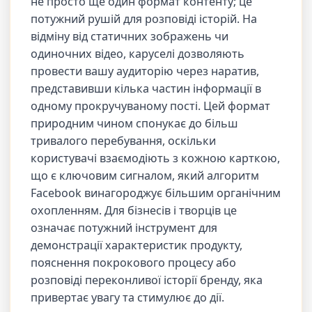
не просто ще один формат контенту; це
потужний рушій для розповіді історій. На
відміну від статичних зображень чи
одиночних відео, каруселі дозволяють
провести вашу аудиторію через наратив,
представивши кілька частин інформації в
одному прокручуваному пості. Цей формат
природним чином спонукає до більш
тривалого перебування, оскільки
користувачі взаємодіють з кожною карткою,
що є ключовим сигналом, який алгоритм
Facebook винагороджує більшим органічним
охопленням. Для бізнесів і творців це
означає потужний інструмент для
демонстрації характеристик продукту,
пояснення покрокового процесу або
розповіді переконливої історії бренду, яка
привертає увагу та стимулює до дії.