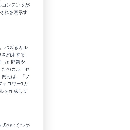
のコンテンツが
にそれを表示す
。バズるカル
りを約束する、
迫った問題や、
なたのカルーセ
。例えば、「ソ
フォロワー1万
セルを作成しま
形式のいくつか