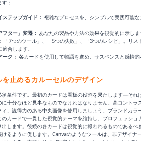
ます：
イステップガイド：
複雑なプロセスを、シンプルで実践可能な
アフター」変遷：
あなたの製品や方法の効果を視覚的に示しま
：
「7つのツール」、「5つの失敗」、「3つのレシピ」。リス
に適合します。
アーク：
各カードを使用して物語を進め、サスペンスと感情的
。
ルを止めるカルーセルのデザイン
必須条件です。最初のカードは看板の役割を果たします—それ
のに十分なほど見事なものでなければなりません。高コントラ
フィ、説得力のある中央画像を使用しましょう。ブランドカラ
てのカードで一貫した視覚的テーマを維持し、プロフェッショ
り出します。後続の各カードは視覚的に報われるものであるべ
続けるように促します。Canvaのようなツールは、非デザイナ