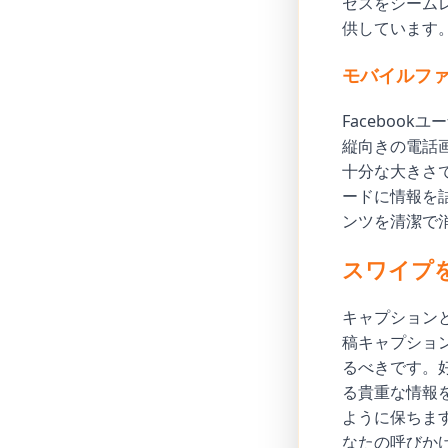
セスをシームレ
供しています
モバイルフ
Faceboo
縦向きの電話
十分な大きさ
ードに情報を
ンツを清潔で
スワイプ
キャプション
稿キャプショ
るべきです。
る貴重な情報
ように保ちま
なたの呼びか