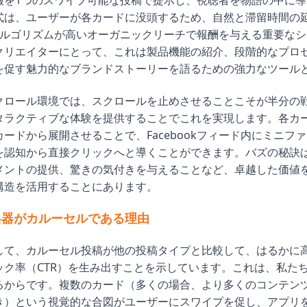
報を1つのスワイプ可能な投稿で提示し、視聴者を物語の中に導
式は、ユーザーが各カードに没頭するため、自然と滞留時間の
kのアルゴリズムが高いオーガニックリーチで報酬を与える重要な
クリエイターにとって、これは製品機能の紹介、段階的なプロ
を促す魅力的なブランドストーリーを語るための強力なツール
クロール環境では、スクロールを止めさせることこそが半分の
タラクティブな体験を提供することでこれを実現します。各カ
ードから展開させることで、Facebookフィード内にミニフ
を認知から直接クリックへと導くことができます。バズの秘訣
メントの提供、驚きの気付きを与えることなど、卓越した価値
構造を活用することにあります。
兵器がカルーセルである理由
して、カルーセル投稿が他の投稿タイプと比較して、はるかに
ック率（CTR）を生み出すことを示しています。これは、私た
るからです。複数のカード（多くの場合、より多くのコンテン
き）という視覚的な合図がユーザーにスワイプを促し、アプリ