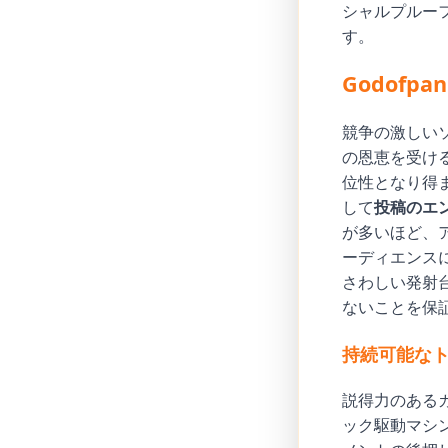
シャルプルー
す。
Godof
競争の激しい
の恩恵を受ける
位性となり得ま
して
投稿のエ
が多いほど、
ーディエンス
さわしい発射
ないことを保
持続可能な
説得力のある
ック駆動マシ