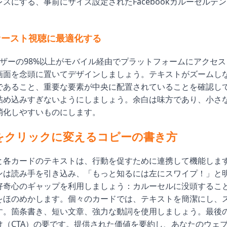
スにする、事前にサイズ設定されたFacebookカルーセルテ
。
ァースト視聴に最適化する
kユーザーの98%以上がモバイル経由でプラットフォームにアクセ
画面を念頭に置いてデザインしましょう。テキストがズームし
であること、重要な要素が中央に配置されていることを確認し
詰め込みすぎないようにしましょう。余白は味方であり、小さ
消化しやすいものにします。
をクリックに変えるコピーの書き方
と各カードのテキストは、行動を促すために連携して機能しま
ンは読み手を引き込み、「もっと知るには左にスワイプ！」と
好奇心のギャップを利用しましょう：カルーセルに没頭するこ
をほのめかします。個々のカードでは、テキストを簡潔にし、
す。箇条書き、短い文章、強力な動詞を使用しましょう。最後
け（CTA）の要です。提供された価値を要約し、あなたのウェ