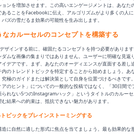
ションを増加させます。この高いエンゲージメントは、あなた
あることをFacebookに伝え、アルゴリズムがより多くの人
、バズの雪だるま効果の可能性を生み出します。
うなカルーセルのコンセプトを構築する
をデザインする前に、確固たるコンセプトを持つ必要があります
ンダムな画像の集まりではありません。ユーザーに明確な見返
アイデアです。まず、あなたのオーディエンスが直面する差し
チ内のトレンドトピックを特定することから始めましょう。あ
、究極のガイドまたは解決策として自身を位置づけるべきです
ィアのヒント」についての一般的な投稿ではなく、「30日間で
られない5つのInstagramハック」というタイトルのカルー
望む結果への約束は、抵抗できない魅力があります。
いトピックをブレインストーミングする
構造に自然に適した形式に焦点を当てましょう。最も効果的な