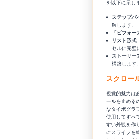
を以下に示し
ステップバ
解します。
「ビフォー
リスト形式
セルに完璧
ストーリー
構築します
スクロー
視覚的魅力は
ールを止める
なタイポグラ
使用してすべ
すい外観を作
にスワイプを