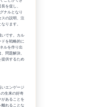
くことができ
延長を促し、
シグナルとなり
セスの説明、注
となります。
戦いです。カル
ードを戦略的に
ァネルを作り出
は、問題解決、
を提供するため
高いエンゲージ
ちの生来の好奇
ツがあることを
を離れることな