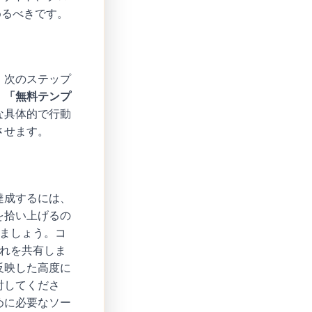
めるべきです。
、次のステップ
、
「無料テンプ
な具体的で行動
させます。
達成するには、
を拾い上げるの
しましょう。コ
それを共有しま
反映した高度に
討してくださ
めに必要なソー