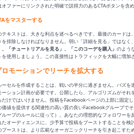
はオファーにリンクされた明確で説得力のあるCTAボタンを含
TAをマスターする
のテキストは、大きな利点を述べるべきです。最後のカードは
さを排除しなければなりません。弱い「詳細を見る」ではなく
」、「チュートリアルを見る」、「このコーデを購入」
のよう
トを使用しましょう。この直接性はトラフィックを大幅に増加
プロモーションでリーチを拡大する
ルーセルを作成することは、戦いの半分に過ぎません。バズを
モーション計画が必要です。公開したら、アルゴリズムがそれ
だけではいけません。投稿をFacebookページの上部に固定
価値を提供する関連性の高い質の良いFacebookグループで
グループのルールに従って）。あなたの理想的なフォロワーを
れたオーディエンスに、少予算で投稿をブーストすることを検
のブーストは、より広範なオーガニックリーチを引き起こすた