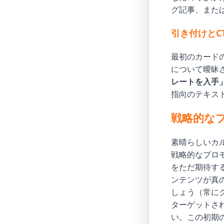
グ記事、また
引き付けとC
最初のカード
について曖昧
レートを入手
指向のテキス
戦略的な
素晴らしいカ
戦略的なプロ
をただ期待する
ンテンツが真の
しょう（常に
ターゲットさ
い。この初期