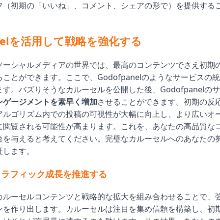
フ（初期の「いいね」、コメント、シェアの形で）を提供する
panelを活用して戦略を強化する
ソーシャルメディアの世界では、最高のコンテンツでさえ初期
ことができます。ここで、Godofpanelのようなサービスの
す。バズりそうなカルーセルを公開した後、Godofpanelの
ンゲージメントを素早く増加
させることができます。初期の反
アルゴリズム内での投稿の可視性が大幅に向上し、より広いオ
に閲覧される可能性が高まります。これを、あなたの高品質な
台を与えると考えてください。完璧なカルーセルへのあなたの
証します。
トラフィック成長を推進する
カルーセルコンテンツと戦略的な拡大を組み合わせることで、
ンを作り出します。カルーセルは注目を集め信頼を構築し、初