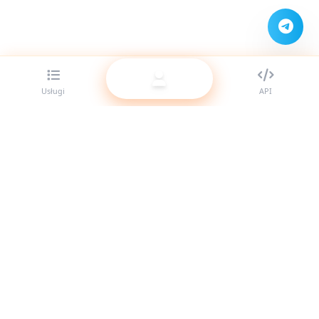
Usługi
API
Najlepszy dostawca paneli SMM dla resellerów. Wzmocnij
swoją obecność w social media dzięki naszym wysokiej
jakości usługom.