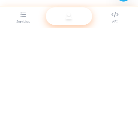
Servicios
API
El mejor proveedor de panel SMM para revendedores.
Potencia tu presencia en redes sociales con nuestros
servicios de alta calidad.
Sistema en línea
Enlaces rápidos