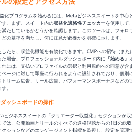
ールの設定とアクセス方法
kの収益化プログラムを始めるには、Metaビジネススイートを中
です。まず、スイート内の
収益化適格性チェッカー
を使用して
を満たしているかどうかを確認します。このツールは、フォロ
、どの基準を満たし、何に注意が必要かを明確に示します。
たしたら、収益化機能を有効化できます。CMPへの招待（また
った場合、プロフェッショナルダッシュボード内に
「始める」
これには、支払いプロファイルの選択と利用規約への同意が含
なページに対して即座に行われるように設計されており、個別
ストリーム広告、リール広告、パフォーマンスボーナスなどの
ます。
ーダッシュボードの操作
etaビジネススイートの「クリエーター収益化」セクションが
こでは、公開動画とリールのすべての適格視聴からの1日の総収
アクションなどのエンゲージメント指標を監視し、設定を管理