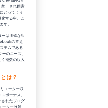
れた包括的な新
、統一され簡素
家にとってより
激化する中、こ
います。
ターは明確な収
bookの答え
ステムである
ターのニーズ、
なく複数の収入
）とは？
クリエーター収
ンスボーナス、
一されたプログ
エーターは動