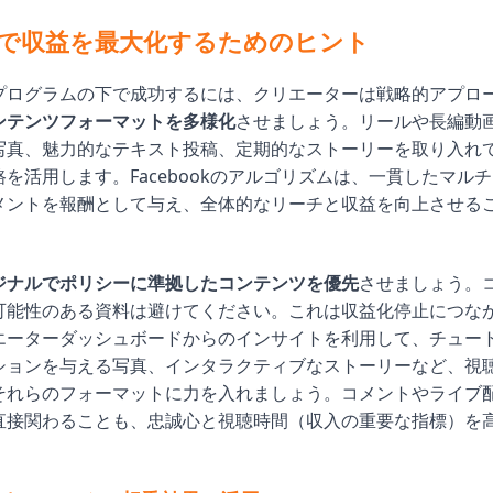
ookで収益を最大化するためのヒント
プログラムの下で成功するには、クリエーターは戦略的アプロ
ンテンツフォーマットを多様化
させましょう。リールや長編動
写真、魅力的なテキスト投稿、定期的なストーリーを取り入れ
を活用します。Facebookのアルゴリズムは、一貫したマル
メントを報酬として与え、全体的なリーチと収益を向上させる
ジナルでポリシーに準拠したコンテンツを優先
させましょう。
可能性のある資料は避けてください。これは収益化停止につな
エーターダッシュボードからのインサイトを利用して、チュー
ションを与える写真、インタラクティブなストーリーなど、視
それらのフォーマットに力を入れましょう。コメントやライブ
直接関わることも、忠誠心と視聴時間（収入の重要な指標）を