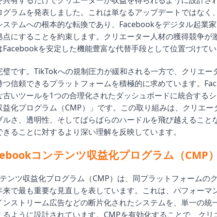
を共有するだけでクリエーターが収益を得られるように設計さ
ログラムを発表しました。これは単なるアップデートではなく
ステムへの根本的な転換であり、Facebookをデジタル起業
拠点にすることを約束します。クリエーター人材の獲得競争が
Facebookを安定した機能豊富な代替手段として位置づけて
璧です。TikTokへの規制圧力が緩和される一方で、クリエー
つ信頼できるプラットフォームを積極的に求めています。Face
な古いツールを1つの合理化されたダッシュボードに統合するシ
収益化プログラム（CMP）」です。この取り組みは、クリエー
プルさ、透明性、そしてばらばらのハードルを飛び越えること
できることに対するより深い理解を反映しています。
cebookコンテンツ収益化プログラム（CMP
kコンテンツ収益化プログラム（CMP）は、同プラットフォームの
年来で最も重要な見直しを表しています。これは、パフォーマ
インストリーム広告などの断片化されたシステムを、単一の統
えるように設計されています。CMPを有効化することで、クリ