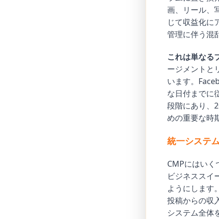
画、リール、
じて収益化に
管理に伴う混
これは単なる
ージメントと
います。Fac
な日付までに
段階にあり、
めの重要な時
統一システ
CMPにはいく
ビジネススイ
ようにします
投稿からの収
システム全体