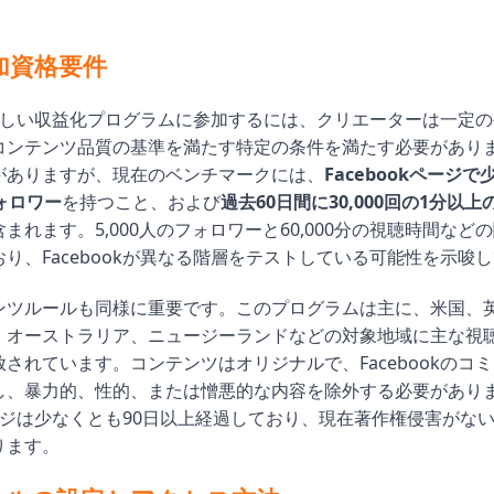
加資格要件
kの新しい収益化プログラムに参加するには、クリエーターは一定
コンテンツ品質の基準を満たす特定の条件を満たす必要があり
がありますが、現在のベンチマークには、
Facebookページ
フォロワー
を持つこと、および
過去60日間に30,000回の1分以
まれます。5,000人のフォロワーと60,000分の視聴時間など
り、Facebookが異なる階層をテストしている可能性を示唆
ンツルールも同様に重要です。このプログラムは主に、米国、
、オーストラリア、ニュージーランドなどの対象地域に主な視
されています。コンテンツはオリジナルで、Facebookのコ
し、暴力的、性的、または憎悪的な内容を除外する必要があり
kページは少なくとも90日以上経過しており、現在著作権侵害がな
ります。