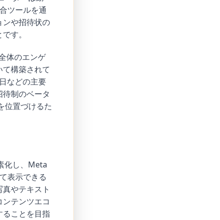
合ツールを通
ョンや招待状の
とです。
全体のエンゲ
いて構築されて
1日などの主要
招待制のベータ
を位置づけるた
化し、Meta
て表示できる
写真やテキスト
コンテンツエコ
することを目指