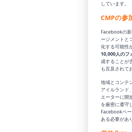
しています。
CMPの参
Faceboo
ージメントと
化する可能性
10,000人の
成することが含
も言及されてお
地域とコンテ
アイルランド
エーターに開放
を厳密に遵守
Faceboo
ある必要があ