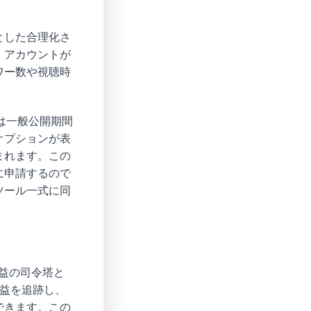
心とした合理化さ
、アカウントが
ワー数や視聴時
は一般公開期間
オプションが表
まれます。この
に申請するので
ツール一式に同
収益の司令塔と
益を追跡し、
できます。この