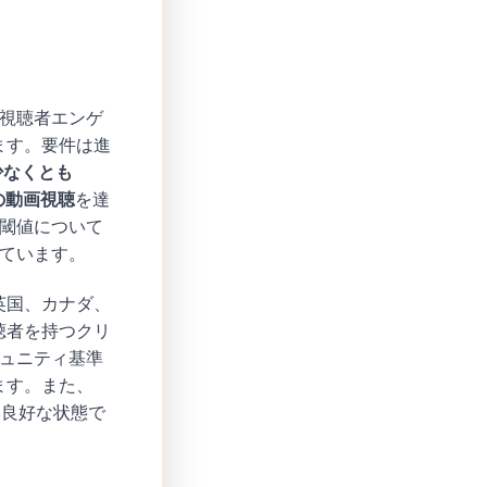
の視聴者エンゲ
ます。要件は進
で少なくとも
上の動画視聴
を達
の閾値について
しています。
英国、カナダ、
聴者を持つクリ
ミュニティ基準
ます。また、
い良好な状態で