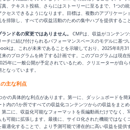
写真、テキスト投稿、さらにはストーリーに至るまで、1つの統
アクセスできるようになります。目標は、複数のアプリケーシ
乱を排除し、すべての収益活動のための集中ハブを提供するこ
ブランド名の変更ではありません。
CMPは、収益がコンテンツ
リーチに結び付けられるパフォーマンスベースのモデルに基づ
ebookは、これが未来であることを示唆しており、2025年8月3
従来のプログラムを終了する計画です。このプログラムは現在
2025年に一般公開が予定されているため、クリエーターが自ら
期となっています。
ムの主な利点
つかの具体的な利点があります。第一に、ダッシュボードを簡素
ート内の1か所ですべての収益化コンテンツからの収益をまとめ
。第二に、収益化可能なフォーマットを長編動画だけでなく、
入も可能に拡張します。最後に、サイロ化された機能ではなく
を最適化することで、より予測可能で潜在的に高い収益を提供