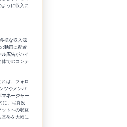
のように収入に
た多様な収入源
上の動画に配置
ール広告
がバイ
全体でのコンテ
これは、フォロ
テンツやメンバ
ボマネージャー
的に、写真投
マットへの収益
入基盤を大幅に