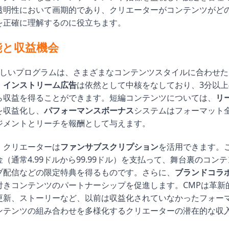
透明性において画期的であり、クリエーターがコンテンツがど
を正確に理解するのに役立ちます。
能と収益機会
kの新しいプログラムは、さまざまなコンテンツスタイルに合わせ
。
インストリーム広告
は依然として中核をなしており、3分以
ら収益を得ることができます。短編コンテンツについては、
リ
を収益化し、
パフォーマンスボーナス
システムはフォーマット
ジメントとリーチを報酬として与えます。
、クリエーターは
ファンサブスクリプション
を活用できます。
（通常4.99ドルから99.99ドル）を支払って、舞台裏のコン
ブ配信などの限定特典を得るものです。さらに、
ブランドコラ
付きコンテンツのパートナーシップを促進します。CMPは革新
更新、ストーリーなど、以前は収益化されていなかったフォー
ンテンツの組み合わせを多様化するクリエーターの潜在的な収
。