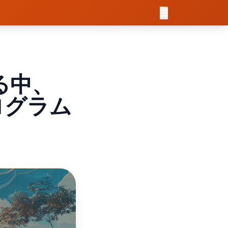
る中、
ログラム