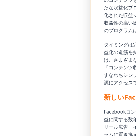
のコンテンツ
たな収益化プ
化された収益シ
収益性の高い
のプログラムは
タイミングは完
益化の道筋を持
は、さまざま
「コンテンツ
すなわちシン
源にアクセス
新しいFa
Faceboo
益に関する数
リール広告、
ラムに置き換