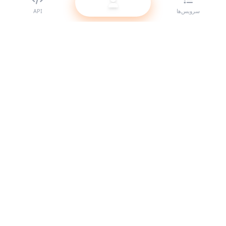
سرویس‌ها
API
بهترین ارائه‌دهنده SMM panel برای ریسلرها. با سرویس‌های باکیفیت ما
حضور خود را در شبکه‌های اجتماعی تقویت کنید.
سیستم آنلاین است
لینک‌های سریع
سرویس‌ها
مستندات API
قوانین استفاده
پشتیبانی