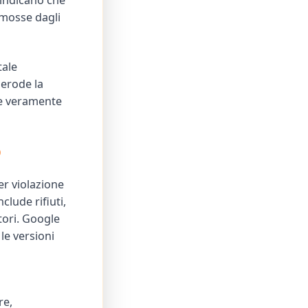
 indicano che
imosse dagli
tale
 erode la
he veramente
p
er violazione
lude rifiuti,
tori. Google
le versioni
re,