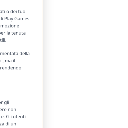
ti o dei tuoi
 di Play Games
 rimozione
er la tenuta
ili.
ammentata della
i, ma il
, rendendo
r gli
nere non
e. Gli utenti
za di un