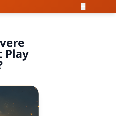
overe
t Play
?