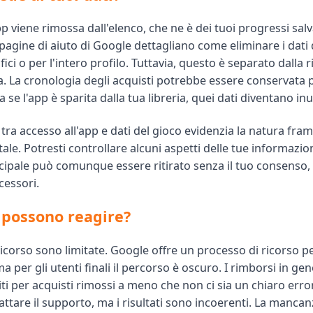
viene rimossa dall'elenco, che ne è dei tuoi progressi salva
pagine di aiuto di Google dettagliano come eliminare i dati
ifici o per l'intero profilo. Tuttavia, questo è separato dalla
a. La cronologia degli acquisti potrebbe essere conservata p
a se l'app è sparita dalla tua libreria, quei dati diventano inut
 tra accesso all'app e dati del gioco evidenzia la natura fr
tale. Potresti controllare alcuni aspetti delle tue informazion
cipale può comunque essere ritirato senza il tuo consenso
ccessori.
i possono reagire?
ricorso sono limitate. Google offre un processo di ricorso pe
ma per gli utenti finali il percorso è oscuro. I rimborsi in ge
i per acquisti rimossi a meno che non ci sia un chiaro error
tare il supporto, ma i risultati sono incoerenti. La mancan