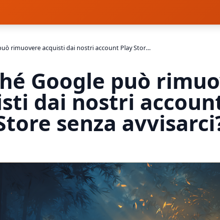
Perché Google può rimuovere acquisti dai nostri account Play Store senza avvisarci?
hé Google può rimu
sti dai nostri accoun
Store senza avvisarci