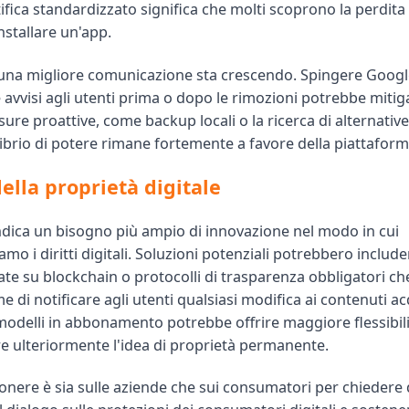
ifica standardizzato significa che molti scoprono la perdit
nstallare un'app.
 una migliore comunicazione sta crescendo. Spingere Googl
avvisi agli utenti prima o dopo le rimozioni potrebbe mitig
ure proattive, come backup locali o la ricerca di alternative
ilibrio di potere rimane fortemente a favore della piattaform
della proprietà digitale
indica un bisogno più ampio di innovazione nel modo in cui
amo i diritti digitali. Soluzioni potenziali potrebbero includ
te su blockchain o protocolli di trasparenza obbligatori ch
e di notificare agli utenti qualsiasi modifica ai contenuti acq
modelli in abbonamento potrebbe offrire maggiore flessibili
re ulteriormente l'idea di proprietà permanente.
 l'onere è sia sulle aziende che sui consumatori per chiedere 