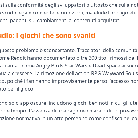
 sulla conformità degli sviluppatori piuttosto che sulla noti
 scudo legale consente le rimozioni, ma elude l'obbligo etic
ienti paganti sui cambiamenti ai contenuti acquistati.
udio: i giochi che sono svaniti
 questo problema è sconcertante. Tracciatori della comunità
ome Reddit hanno documentato oltre 300 titoli rimossi dal P
ssici amati come Angry Birds Star Wars e Dead Space ai succ
inua a crescere. La rimozione dell'action-RPG Wayward Souls
ico, poiché i fan hanno improvvisamente perso l'accesso n
o per il gioco.
no solo app oscure; includono giochi ben noti in cui gli ut
aro e tempo. L'assenza di una ragione chiara o di un preavv
azione normativa in un atto percepito come confisca nei co