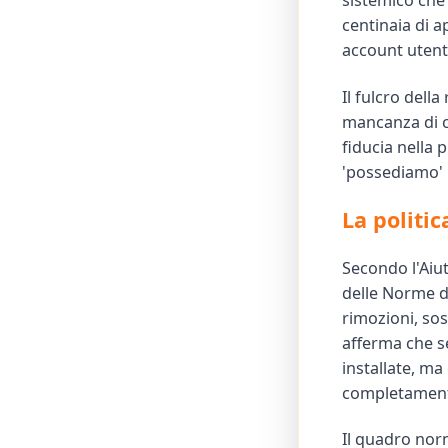
sistemico che 
centinaia di a
account utent
Il fulcro della
mancanza di c
fiducia nella
'possediamo' n
La politic
Secondo l'Aiu
delle Norme de
rimozioni, sos
afferma che se
installate, ma
completament
Il quadro nor