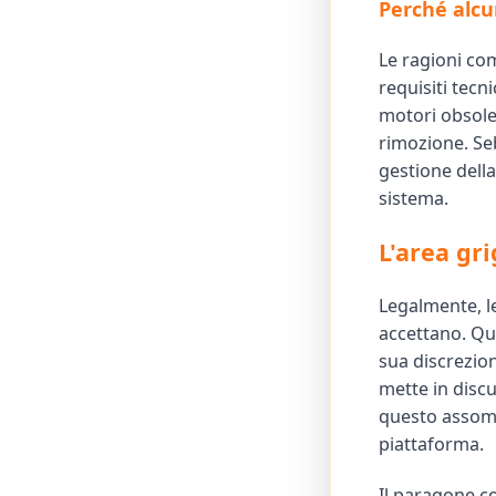
Perché alcun
Le ragioni com
requisiti tecni
motori obsole
rimozione. Se
gestione della
sistema.
L'area gri
Legalmente, le
accettano. Qu
sua discrezion
mette in discu
questo assomi
piattaforma.
Il paragone c