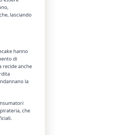
ono,
che, lasciando
dlecake hanno
mento di
ma recide anche
rdita
condannano la
consumatori
pirateria, che
ciali.