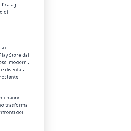
fica agli
o di
 su
lay Store dal
essi moderni,
 è diventata
onostante
enti hanno
iso trasforma
nfronti dei