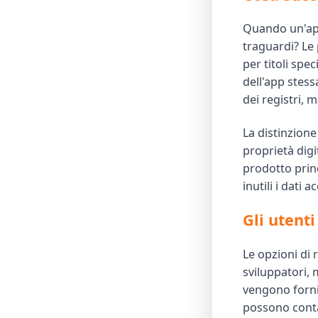
Quando un'app 
traguardi? Le 
per titoli spec
dell'app stess
dei registri, m
La distinzione
proprietà digi
prodotto prin
inutili i dati a
Gli utent
Le opzioni di 
sviluppatori, 
vengono fornit
possono contat