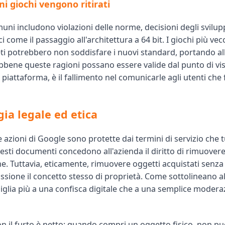
i giochi vengono ritirati
uni includono violazioni delle norme, decisioni degli svilup
ci come il passaggio all'architettura a 64 bit. I giochi più vec
ti potrebbero non soddisfare i nuovi standard, portando all
bbene queste ragioni possano essere valide dal punto di vis
 piattaforma, è il fallimento nel comunicarle agli utenti che f
gia legale ed etica
 azioni di Google sono protette dai termini di servizio che tu
esti documenti concedono all'azienda il diritto di rimuovere
e. Tuttavia, eticamente, rimuovere oggetti acquistati senza 
ssione il concetto stesso di proprietà. Come sottolineano alc
glia più a una confisca digitale che a una semplice modera
on il furto è netto: quando compri un oggetto fisico, non p