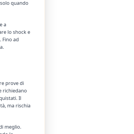
a solo quando
e a
are lo shock e
. Fino ad
a.
ere prove di
e richiedano
uistati. Il
tà, ma rischia
di meglio.