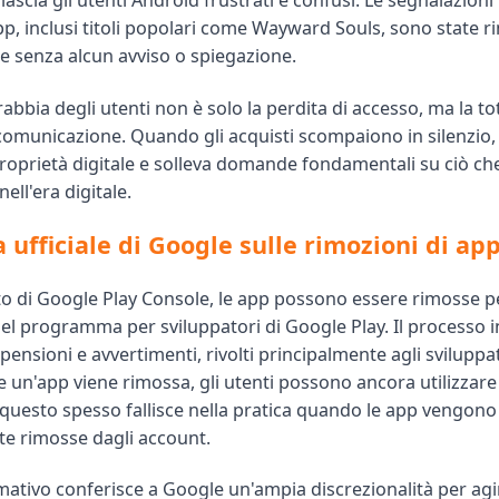
lascia gli utenti Android frustrati e confusi. Le segnalazioni
pp, inclusi titoli popolari come Wayward Souls, sono state r
e senza alcun avviso o spiegazione.
 rabbia degli utenti non è solo la perdita di accesso, ma la to
omunicazione. Quando gli acquisti scompaiono in silenzio,
 proprietà digitale e solleva domande fondamentali su ciò c
ell'era digitale.
a ufficiale di Google sulle rimozioni di ap
to di Google Play Console, le app possono essere rimosse p
l programma per sviluppatori di Google Play. Il processo inc
pensioni e avvertimenti, rivolti principalmente agli sviluppa
 un'app viene rimossa, gli utenti possono ancora utilizzare 
 questo spesso fallisce nella pratica quando le app vengono
e rimosse dagli account.
mativo conferisce a Google un'ampia discrezionalità per agi