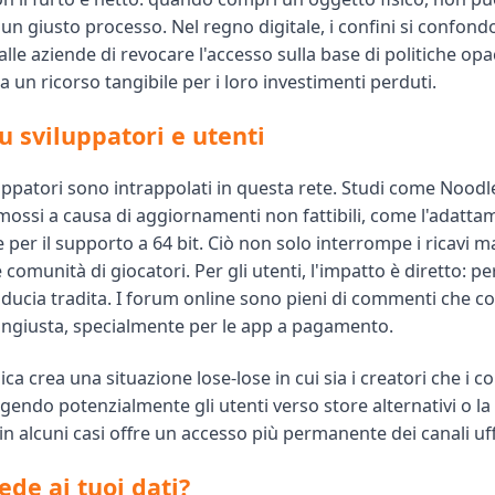
un giusto processo. Nel regno digitale, i confini si confond
le aziende di revocare l'accesso sulla base di politiche opa
za un ricorso tangibile per i loro investimenti perduti.
u sviluppatori e utenti
luppatori sono intrappolati in questa rete. Studi come Noo
imossi a causa di aggiornamenti non fattibili, come l'adatta
 per il supporto a 64 bit. Ciò non solo interrompe i ricavi 
 comunità di giocatori. Per gli utenti, l'impatto è diretto: pe
fiducia tradita. I forum online sono pieni di commenti che 
ingiusta, specialmente per le app a pagamento.
a crea una situazione lose-lose in cui sia i creatori che i 
gendo potenzialmente gli utenti verso store alternativi o la 
n alcuni casi offre un accesso più permanente dei canali uffi
ede ai tuoi dati?