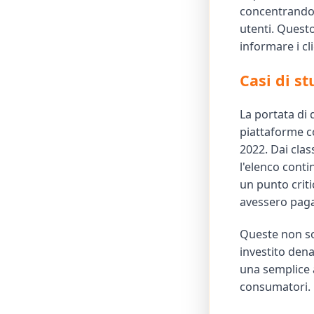
concentrandosi
utenti. Questo
informare i cl
Casi di st
La portata di
piattaforme c
2022. Dai cla
l'elenco cont
un punto crit
avessero pagat
Queste non so
investito den
una semplice 
consumatori.