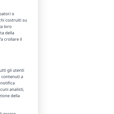
patori o
chi costruiti su
a loro
ta della
a crollare il
tti gli utenti
 contenuti a
notifica
uni analisti,
zione della
uò essere