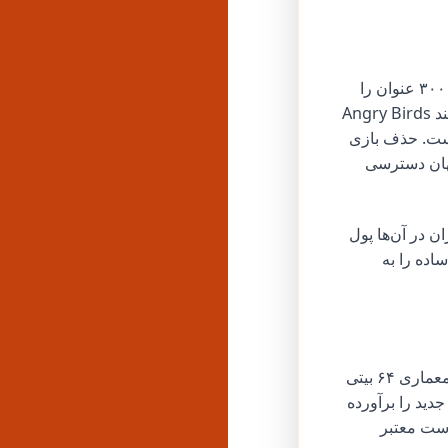
مقیاس این مسئله حیرت‌آور است. ردیاب‌های جامعه در پلتفرم‌هایی مانند ردیت بیش از ۳۰۰ عنوان را
که از سال ۲۰۲۲ از پلی استور حذف شده‌اند، مستند کرده‌اند. از کلاسیک‌های محبوب مانند Angry Birds
رشد است. حذف بازی
ران ناگهان دسترسی
ن در آن‌ها پول
اده را به
دلایل رایج شامل نقض سیاست‌ها، تصمیمات توسعه‌دهنده یا الزامات فنی مانند تغییر به معماری ۶۴ بیتی
ید را برآورده
است معتبر