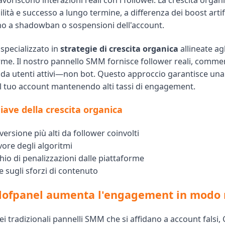
voriscono interazioni reali con i follower. La crescita organ
bilità e successo a lungo termine, a differenza dei boost artifi
o a shadowban o sospensioni dell'account.
specializzato in
strategie di crescita organica
allineate agl
rme. Il nostro pannello SMM fornisce follower reali, comment
i da utenti attivi—non bot. Questo approccio garantisce una
el tuo account mantenendo alti tassi di engagement.
iave della crescita organica
versione più alti da follower coinvolti
ore degli algoritmi
chio di penalizzazioni dalle piattaforme
e sugli sforzi di contenuto
ofpanel aumenta l'engagement in modo 
ei tradizionali pannelli SMM che si affidano a account falsi