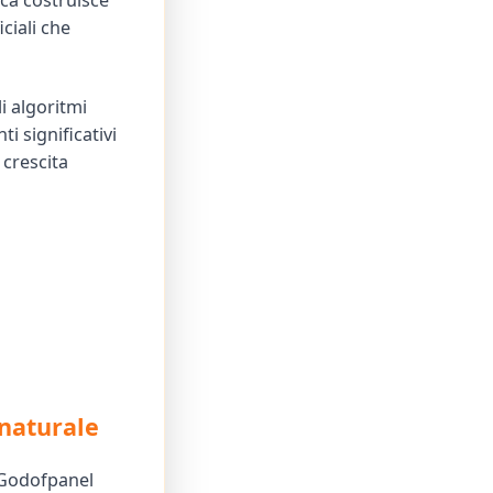
ica costruisce
ciali che
i algoritmi
i significativi
 crescita
naturale
, Godofpanel