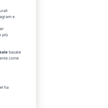
urali
tagram e
wer
o più
eale
basate
mente come
el ha