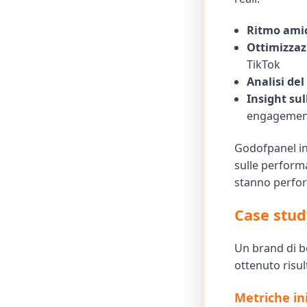
Ritmo amic
Ottimizzaz
TikTok
Analisi del
Insight su
engagemen
Godofpanel in
sulle perform
stanno perfor
Case stud
Un brand di be
ottenuto risul
Metriche ini