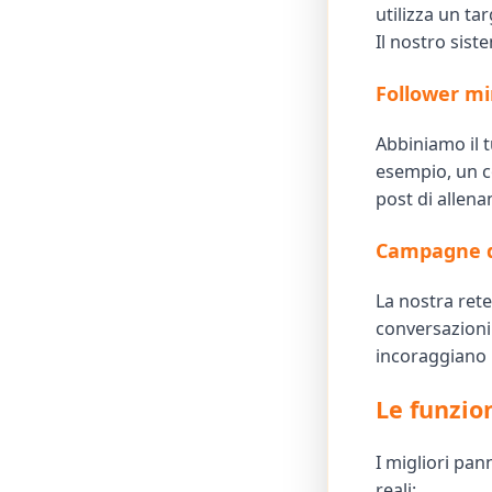
utilizza un ta
Il nostro siste
Follower mi
Abbiniamo il t
esempio, un c
post di allena
Campagne d
La nostra rete
conversazioni.
incoraggiano l
Le funzio
I migliori pan
reali: