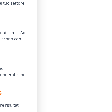
al tuo settore.
uti simili. Ad
giscono con
no
 ponderate che
5
e risultati