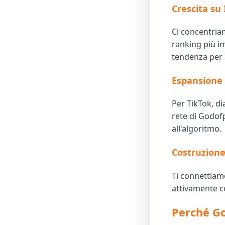
Crescita su
Ci concentriam
ranking più im
tendenza per 
Espansione 
Per TikTok, di
rete di Godof
all'algoritmo.
Costruzione
Ti connettiam
attivamente c
Perché Go