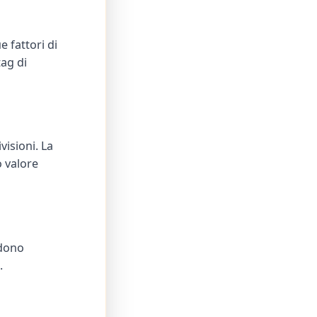
 fattori di
tag di
visioni. La
o valore
idono
.