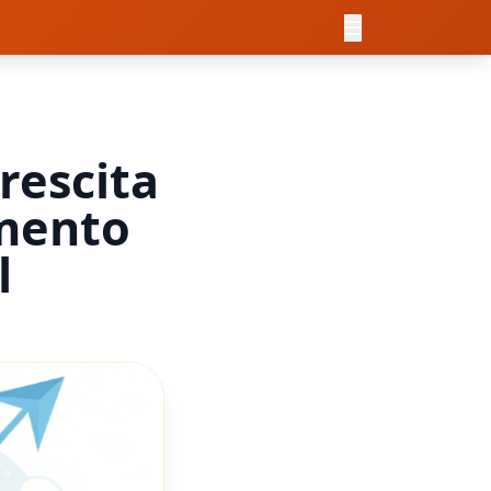
rescita
imento
l