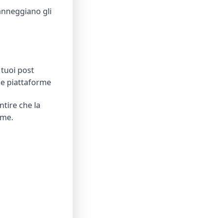
anneggiano gli
 tuoi post
le piattaforme
ntire che la
rme.