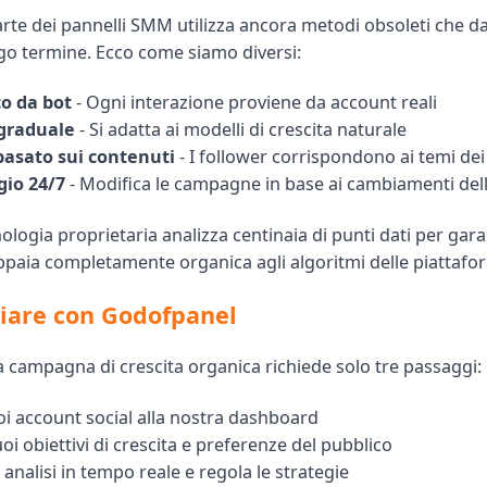
rte dei pannelli SMM utilizza ancora metodi obsoleti che d
go termine. Ecco come siamo diversi:
co da bot
- Ogni interazione proviene da account reali
graduale
- Si adatta ai modelli di crescita naturale
basato sui contenuti
- I follower corrispondono ai temi dei
io 24/7
- Modifica le campagne in base ai cambiamenti del
ologia proprietaria analizza centinaia di punti dati per gara
appaia completamente organica agli algoritmi delle piattafo
iare con Godofpanel
a campagna di crescita organica richiede solo tre passaggi:
uoi account social alla nostra dashboard
oi obiettivi di crescita e preferenze del pubblico
analisi in tempo reale e regola le strategie