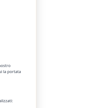
nostro
i la portata
izzati: