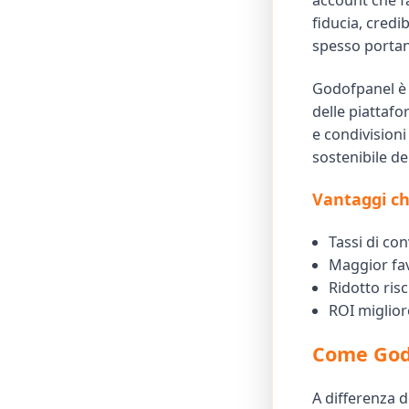
account che fa
fiducia, credi
spesso portan
Godofpanel è 
delle piattafo
e condivision
sostenibile d
Vantaggi ch
Tassi di con
Maggior fav
Ridotto ris
ROI miglior
Come God
A differenza d