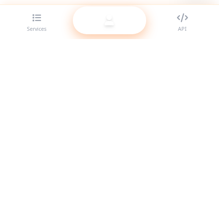
Services
API
The best SMM panel provider for resellers. Boost your social
media presence with our high-quality services.
System Online
Quick Links