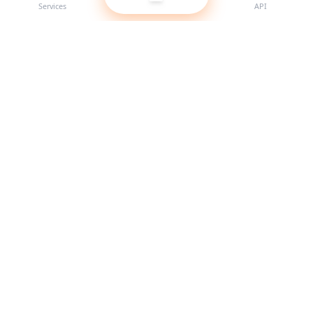
Services
API
Der beste SMM-Panel-Anbieter für Reseller. Stärke deine
Social-Media-Präsenz mit unseren hochwertigen Services.
System online
Schnellzugriffe
Services
API-Dokumentation
Nutzungsbedingungen
Support