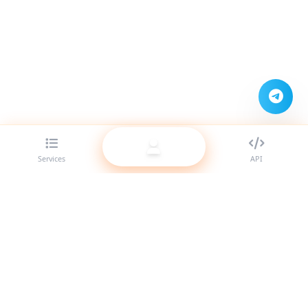
Services
API