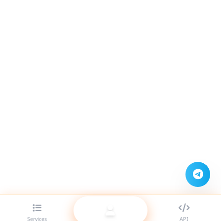
Services
API