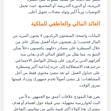
البريدية، أو الدورة التدريبية، أو المجتمع، حيث تحمل
التوصيات وزناً أكبر وتولد معدلات تحويل أعلى.
العائد المالي والعاطفي للملكية
البيانات واضحة: المنشئون الرياديون لا يجنون المزيد من
المال فحسب؛ بل يعيشون حياة أفضل بشكل عام. من
خلال السيطرة على مصادر دخلهم، يكتسبون دخلاً يمكن
التنبؤ به، مما يقلل من القلق المالي الذي يعاني منه
أقرانهم الذين يركزون على وسائل التواصل الاجتماعي.
تترجم هذه الاستقلالية إلى حرية إبداعية أكبر وسيطرة
على جداول العمل. لم تعد تنشئ محتوى فقط من أجل
المشاهدات؛ بل تنشئ أصولاً تخدم جمهورك وتزداد قيمتها
بمرور الوقت.
يعزز هذا النموذج علاقات أعمق مع الجمهور. بدلاً من
البث لخوارزمية مجهولة، تبني قبيلة حول اهتمام أو هدف
مشترك. هذا الولاء أكثر قيمة بكثير من مقاييس التفاعل