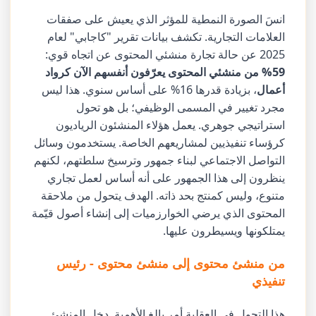
انسَ الصورة النمطية للمؤثر الذي يعيش على صفقات
العلامات التجارية. تكشف بيانات تقرير "كاجابي" لعام
2025 عن حالة تجارة منشئي المحتوى عن اتجاه قوي:
59% من منشئي المحتوى يعرّفون أنفسهم الآن كرواد
أعمال
، بزيادة قدرها 16% على أساس سنوي. هذا ليس
مجرد تغيير في المسمى الوظيفي؛ بل هو تحول
استراتيجي جوهري. يعمل هؤلاء المنشئون الرياديون
كرؤساء تنفيذيين لمشاريعهم الخاصة. يستخدمون وسائل
التواصل الاجتماعي لبناء جمهور وترسيخ سلطتهم، لكنهم
ينظرون إلى هذا الجمهور على أنه أساس لعمل تجاري
متنوع، وليس كمنتج بحد ذاته. الهدف يتحول من ملاحقة
المحتوى الذي يرضي الخوارزميات إلى إنشاء أصول قيّمة
يمتلكونها ويسيطرون عليها.
من منشئ محتوى إلى منشئ محتوى - رئيس
تنفيذي
هذا التحول في العقلية أمر بالغ الأهمية. دخل المنشئ