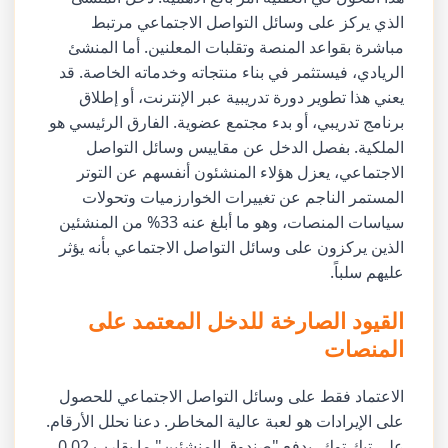
الذي يركز على وسائل التواصل الاجتماعي مرتبط
مباشرة بقواعد المنصة وتقلبات المعلنين. أما المنشئ
الريادي، فيستثمر في بناء منتجاته وخدماته الخاصة. قد
يعني هذا تطوير دورة تدريبية عبر الإنترنت، أو إطلاق
برنامج تدريبي، أو بدء مجتمع عضوية. الفارق الرئيسي هو
الملكية. بفصل الدخل عن مقاييس وسائل التواصل
الاجتماعي، يعزل هؤلاء المنشئون أنفسهم عن التوتر
المستمر الناجم عن تغييرات الخوارزميات وتحولات
سياسات المنصات، وهو ما أبلغ عنه 33% من المنشئين
الذين يركزون على وسائل التواصل الاجتماعي بأنه يؤثر
عليهم سلباً.
القيود الصارخة للدخل المعتمد على
المنصات
الاعتماد فقط على وسائل التواصل الاجتماعي للحصول
على الإيرادات هو لعبة عالية المخاطر. دعنا نحلل الأرقام.
على تيك توك، يدفع "صندوق المنشئين" ما يقارب 0.02