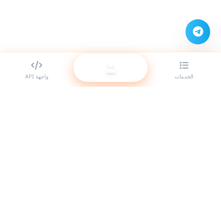
الخدمات
واجهة API
أفضل مزود لوحات SMM للمتعهدين (الريسيلر). عزّز حضورك على مواقع
التواصل الاجتماعي مع خدماتنا عالية الجودة.