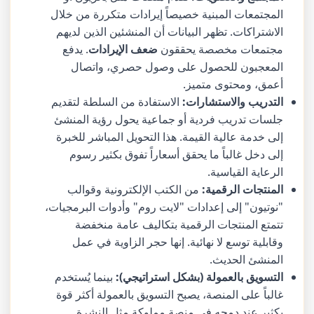
المجتمعات المبنية خصيصاً إيرادات متكررة من خلال
الاشتراكات. تظهر البيانات أن المنشئين الذين لديهم
مجتمعات مخصصة يحققون
ضعف الإيرادات
. يدفع
المعجبون للحصول على وصول حصري، واتصال
أعمق، ومحتوى متميز.
التدريب والاستشارات:
الاستفادة من السلطة لتقديم
جلسات تدريب فردية أو جماعية يحول رؤية المنشئ
إلى خدمة عالية القيمة. هذا التحويل المباشر للخبرة
إلى دخل غالباً ما يحقق أسعاراً تفوق بكثير رسوم
الرعاية القياسية.
المنتجات الرقمية:
من الكتب الإلكترونية وقوالب
"نوتيون" إلى إعدادات "لايت روم" وأدوات البرمجيات،
تتمتع المنتجات الرقمية بتكاليف عامة منخفضة
وقابلية توسع لا نهائية. إنها حجر الزاوية في عمل
المنشئ الحديث.
التسويق بالعمولة (بشكل استراتيجي):
بينما يُستخدم
غالباً على المنصة، يصبح التسويق بالعمولة أكثر قوة
بكثير عند دمجه في منصة مملوكة مثل النشرة