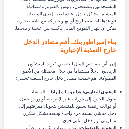
المستخدمين يتصفحون، وليس بالضرورة لمكافأة
المنشئين بشكل عادل. عندما تغير إحدى المنصات
قواعدها الخاصة بالربح أو تنهار شراكة مع علامة تجارية،
يمكن أن ينهار النموذج المالي بأكمله بين عشية وضحاها.
بناء إمبراطوريتك: أهم مصادر الدخل
خارج التغذية الإخبارية
إذن، أين يتم جني المال الحقيقي؟ يولد المنشئون
الرياديون دخلاً مستداماً من خلال محفظة من الأصول
المملوكة. أهم خمسة مصادر دخل خارج المنصة تشمل:
المحتوى التعليمي:
هذا هو ملك إيرادات المنشئين.
تحويل الخبرة إلى دورات عبر الإنترنت، أو ورش عمل،
أو قوالب رقمية يسمح للمنشئين بتحويل معرفتهم إلى
دخل مباشر. تنشئه مرة واحدة وتبيعه بشكل متكرر،
مما يبني تيار دخل سلبي قوي.
المجتمع والعضويات:
تقدم منصات مثل باتريون أو