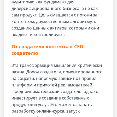
аудиторию как фундамент для
диверсифицированного бизнеса, а не как
сам продукт. Цель смещается с погони за
контентом, дружественным алгоритму, к
созданию ценных активов, которыми они
владеют и контролируют.
От создателя контента к CEO-
создателю
Эта трансформация мышления критически
важна. Доход создателя, ориентированного
на соцсети, напрямую зависит от правил
платформ и прихотей рекламодателей.
Предпринимательский создатель, однако,
инвестирует в создание собственных
продуктов и услуг. Это может означать
разработку онлайн-курса, запуск