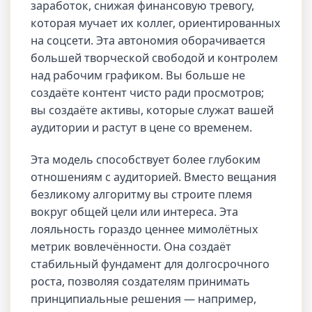
заработок, снижая финансовую тревогу,
которая мучает их коллег, ориентированных
на соцсети. Эта автономия оборачивается
большей творческой свободой и контролем
над рабочим графиком. Вы больше не
создаёте контент чисто ради просмотров;
вы создаёте активы, которые служат вашей
аудитории и растут в цене со временем.
Эта модель способствует более глубоким
отношениям с аудиторией. Вместо вещания
безликому алгоритму вы строите племя
вокруг общей цели или интереса. Эта
лояльность гораздо ценнее мимолётных
метрик вовлечённости. Она создаёт
стабильный фундамент для долгосрочного
роста, позволяя создателям принимать
принципиальные решения — например,