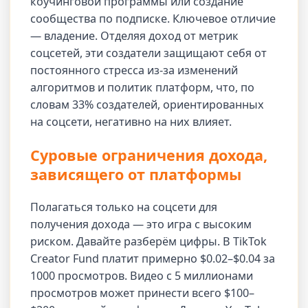
коучинговой программы или создание
сообщества по подписке. Ключевое отличие
— владение. Отделяя доход от метрик
соцсетей, эти создатели защищают себя от
постоянного стресса из-за изменений
алгоритмов и политик платформ, что, по
словам 33% создателей, ориентированных
на соцсети, негативно на них влияет.
Суровые ограничения дохода,
зависящего от платформы
Полагаться только на соцсети для
получения дохода — это игра с высоким
риском. Давайте разберём цифры. В TikTok
Creator Fund платит примерно $0.02–$0.04 за
1000 просмотров. Видео с 5 миллионами
просмотров может принести всего $100–