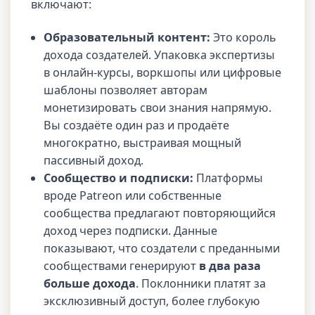
включают:
Образовательный контент:
Это король
дохода создателей. Упаковка экспертизы
в онлайн-курсы, воркшопы или цифровые
шаблоны позволяет авторам
монетизировать свои знания напрямую.
Вы создаёте один раз и продаёте
многократно, выстраивая мощный
пассивный доход.
Сообщество и подписки:
Платформы
вроде Patreon или собственные
сообщества предлагают повторяющийся
доход через подписки. Данные
показывают, что создатели с преданными
сообществами генерируют
в два раза
больше дохода
. Поклонники платят за
эксклюзивный доступ, более глубокую