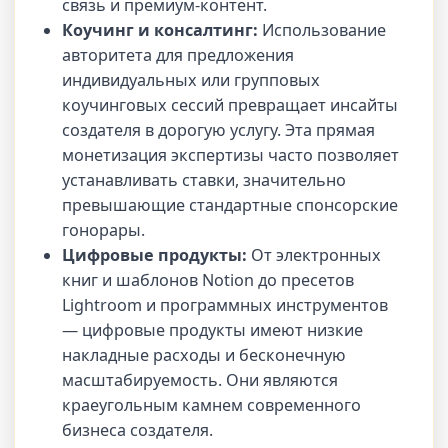
связь и премиум-контент.
Коучинг и консалтинг:
Использование
авторитета для предложения
индивидуальных или групповых
коучинговых сессий превращает инсайты
создателя в дорогую услугу. Эта прямая
монетизация экспертизы часто позволяет
устанавливать ставки, значительно
превышающие стандартные спонсорские
гонорары.
Цифровые продукты:
От электронных
книг и шаблонов Notion до пресетов
Lightroom и программных инструментов
— цифровые продукты имеют низкие
накладные расходы и бесконечную
масштабируемость. Они являются
краеугольным камнем современного
бизнеса создателя.