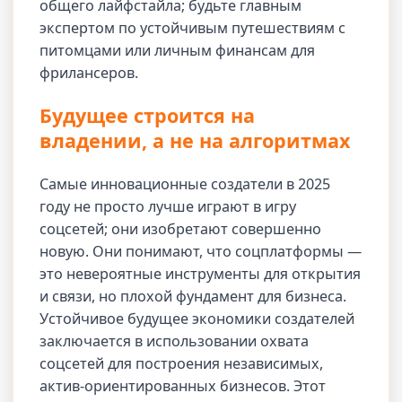
общего лайфстайла; будьте главным
экспертом по устойчивым путешествиям с
питомцами или личным финансам для
фрилансеров.
Будущее строится на
владении, а не на алгоритмах
Самые инновационные создатели в 2025
году не просто лучше играют в игру
соцсетей; они изобретают совершенно
новую. Они понимают, что соцплатформы —
это невероятные инструменты для открытия
и связи, но плохой фундамент для бизнеса.
Устойчивое будущее экономики создателей
заключается в использовании охвата
соцсетей для построения независимых,
актив-ориентированных бизнесов. Этот