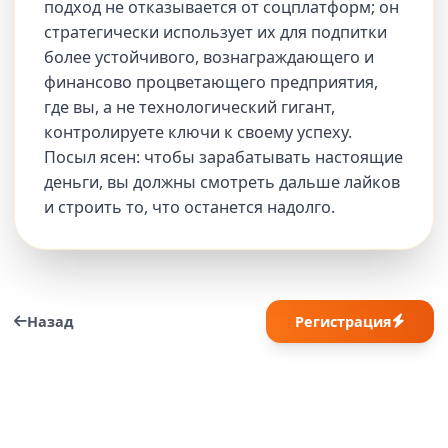
подход не отказывается от соцплатформ; он
стратегически использует их для подпитки
более устойчивого, вознаграждающего и
финансово процветающего предприятия,
где вы, а не технологический гигант,
контролируете ключи к своему успеху.
Посыл ясен: чтобы зарабатывать настоящие
деньги, вы должны смотреть дальше лайков
и строить то, что останется надолго.
Назад
Регистрация