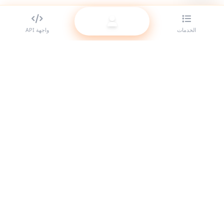
الخدمات
واجهة API
أفضل مزود لوحات SMM للمتعهدين (الريسيلر). عزّز حضورك على مواقع
التواصل الاجتماعي مع خدماتنا عالية الجودة.
النظام متصل
روابط سريعة