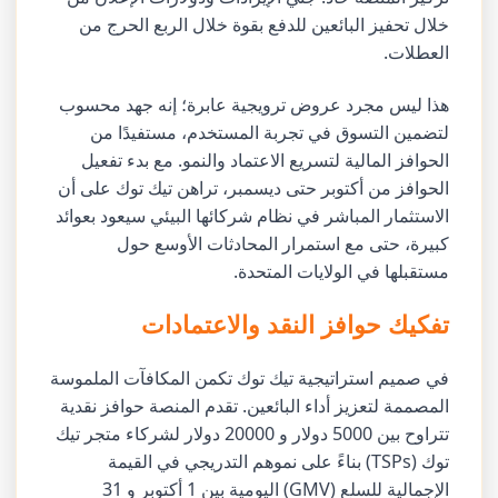
خلال تحفيز البائعين للدفع بقوة خلال الربع الحرج من
العطلات.
هذا ليس مجرد عروض ترويجية عابرة؛ إنه جهد محسوب
لتضمين التسوق في تجربة المستخدم، مستفيدًا من
الحوافز المالية لتسريع الاعتماد والنمو. مع بدء تفعيل
الحوافز من أكتوبر حتى ديسمبر، تراهن تيك توك على أن
الاستثمار المباشر في نظام شركائها البيئي سيعود بعوائد
كبيرة، حتى مع استمرار المحادثات الأوسع حول
مستقبلها في الولايات المتحدة.
تفكيك حوافز النقد والاعتمادات
في صميم استراتيجية تيك توك تكمن المكافآت الملموسة
المصممة لتعزيز أداء البائعين. تقدم المنصة حوافز نقدية
تتراوح بين 5000 دولار و 20000 دولار لشركاء متجر تيك
توك (TSPs) بناءً على نموهم التدريجي في القيمة
الإجمالية للسلع (GMV) اليومية بين 1 أكتوبر و 31