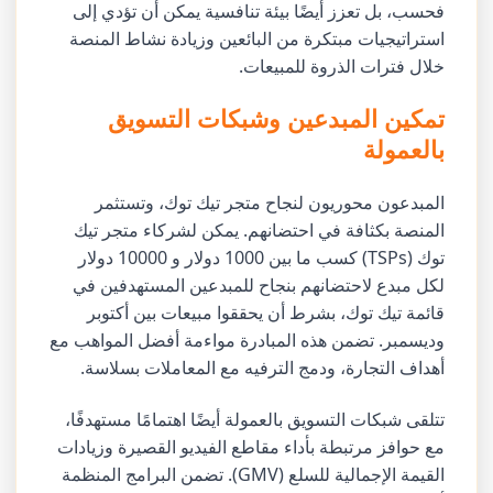
فحسب، بل تعزز أيضًا بيئة تنافسية يمكن أن تؤدي إلى
استراتيجيات مبتكرة من البائعين وزيادة نشاط المنصة
خلال فترات الذروة للمبيعات.
تمكين المبدعين وشبكات التسويق
بالعمولة
المبدعون محوريون لنجاح متجر تيك توك، وتستثمر
المنصة بكثافة في احتضانهم. يمكن لشركاء متجر تيك
توك (TSPs) كسب ما بين 1000 دولار و 10000 دولار
لكل مبدع لاحتضانهم بنجاح للمبدعين المستهدفين في
قائمة تيك توك، بشرط أن يحققوا مبيعات بين أكتوبر
وديسمبر. تضمن هذه المبادرة مواءمة أفضل المواهب مع
أهداف التجارة، ودمج الترفيه مع المعاملات بسلاسة.
تتلقى شبكات التسويق بالعمولة أيضًا اهتمامًا مستهدفًا،
مع حوافز مرتبطة بأداء مقاطع الفيديو القصيرة وزيادات
القيمة الإجمالية للسلع (GMV). تضمن البرامج المنظمة