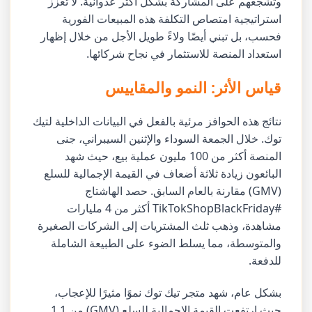
وتشجعهم على المشاركة بشكل أكثر عدوانية. لا تعزز
استراتيجية امتصاص التكلفة هذه المبيعات الفورية
فحسب، بل تبني أيضًا ولاءً طويل الأجل من خلال إظهار
استعداد المنصة للاستثمار في نجاح شركائها.
قياس الأثر: النمو والمقاييس
نتائج هذه الحوافز مرئية بالفعل في البيانات الداخلية لتيك
توك. خلال الجمعة السوداء والإثنين السيبراني، جنى
المنصة أكثر من 100 مليون عملية بيع، حيث شهد
البائعون زيادة ثلاثة أضعاف في القيمة الإجمالية للسلع
(GMV) مقارنة بالعام السابق. حصد الهاشتاج
#TikTokShopBlackFriday أكثر من 4 مليارات
مشاهدة، وذهب ثلث المشتريات إلى الشركات الصغيرة
والمتوسطة، مما يسلط الضوء على الطبيعة الشاملة
للدفعة.
بشكل عام، شهد متجر تيك توك نموًا مثيرًا للإعجاب،
حيث ارتفعت القيمة الإجمالية للسلع (GMV) من 1.1