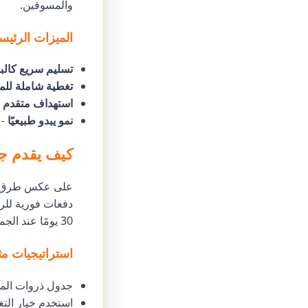
والمسوقين.
الميزات الرئيسي
تسليم سريع كالب
تغطية شاملة لل
استهداف متقدم
-
نمو يبدو طبيعيًا
- 
كيف يقدم جو
على عكس طرق النم
30 يومًا عند الجمع بين خدماتنا والمحتوى الاستراتيجي.
استراتيجيات مثب
جدول ذروات المش
استخدم خيار التغذ