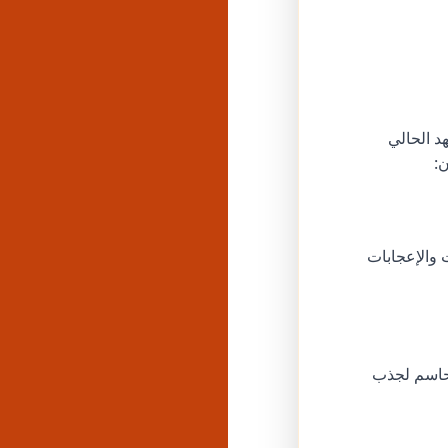
د الحالي
ن:
 والإعجابات
 حاسم لجذب