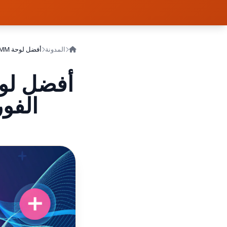
المدونة
أفضل لوحة SMM للنمو الفيروسي والنتائج الفورية في 2025 – Godofpanel
الفورية في 