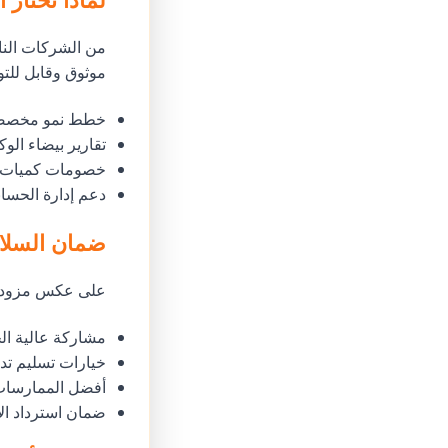
موثوق وقابل للت
خطط نمو مخصص
تقارير بيضاء الوك
خصومات كميات ل
دعم إدارة الحسا
ضمان السلام
على عكس مزودي SMM المشبوهين، يولي جودوفانيل الأولوية لسلامة الحساب
مشاركة عالية ال
خيارات تسليم تدر
أفضل الممارسات
ضمان استرداد الأم