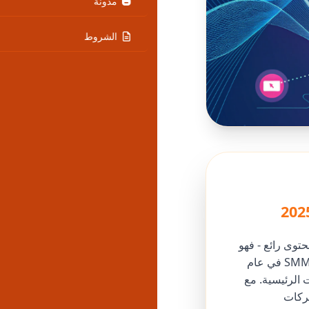
مدونة
الشروط
توى رائع - فهو
يحتاج إلى تضخيم استراتيجي لوسائل التواصل الاجتماعي. يبرز جودوفانيل كأفضل لوحة SMM في عام
ت الرئيسية. مع
شركات