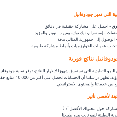
ة التي تميز جودوفانيل
رق
- احصل على مشاركة حقيقية في دقائق
منصات
- إنستغرام، تيك توك، يوتيوب، تويتر والمزيد
 الوصول إلى جمهورك المثالي بدقة
تجنب عقوبات الخوارزميات بأنماط مشاركة طبيعية
دوفانيل نتائج فورية
و التقليدية التي تستغرق شهورًا لإظهار النتائج، توفر تقنية جودوفاني
دفعات فورية للرؤية. تظهر دراساتنا 
تة لأقصى تأثير
اركة حول محتواك الأفضل أداءً
ية البطيئة لنمو ثابت يبدو طبيعيًا