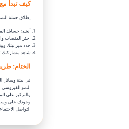
كيف تبدأ مع
إطلاق حملة النم
أنشئ حسابك المج
اختر المنصات وا
حدد ميزانيتك ووتي
شاهد مشاركتك تر
الختام: طريق
النمو الفيروسي و
والتركيز على ال
وجودك على وسائ
التواصل الاجتماع