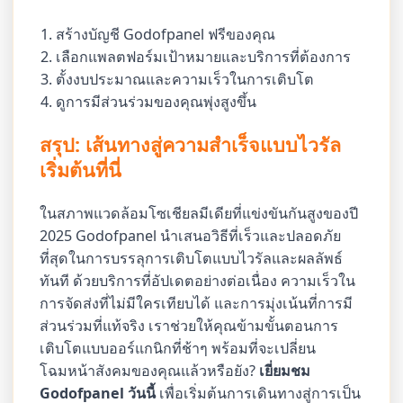
สร้างบัญชี Godofpanel ฟรีของคุณ
เลือกแพลตฟอร์มเป้าหมายและบริการที่ต้องการ
ตั้งงบประมาณและความเร็วในการเติบโต
ดูการมีส่วนร่วมของคุณพุ่งสูงขึ้น
สรุป: เส้นทางสู่ความสำเร็จแบบไวรัล
เริ่มต้นที่นี่
ในสภาพแวดล้อมโซเชียลมีเดียที่แข่งขันกันสูงของปี
2025 Godofpanel นำเสนอวิธีที่เร็วและปลอดภัย
ที่สุดในการบรรลุการเติบโตแบบไวรัลและผลลัพธ์
ทันที ด้วยบริการที่อัปเดตอย่างต่อเนื่อง ความเร็วใน
การจัดส่งที่ไม่มีใครเทียบได้ และการมุ่งเน้นที่การมี
ส่วนร่วมที่แท้จริง เราช่วยให้คุณข้ามขั้นตอนการ
เติบโตแบบออร์แกนิกที่ช้าๆ พร้อมที่จะเปลี่ยน
โฉมหน้าสังคมของคุณแล้วหรือยัง?
เยี่ยมชม
Godofpanel วันนี้
เพื่อเริ่มต้นการเดินทางสู่การเป็น