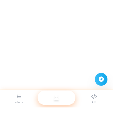
บริการ
API