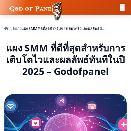
บล็อก
แผง SMM ที่ดีที่สุดสำหรับการเติบโตไวและผลลัพธ์ทันทีในปี 2025 – Godofpanel
แผง SMM ที่ดีที่สุดสำหรับการ
เติบโตไวและผลลัพธ์ทันทีในปี
2025 – Godofpanel