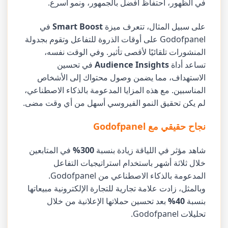
في الظهور، احتفاظ أفضل بالجمهور، ونمو أسرع.
على سبيل المثال، تتعرف ميزة
Smart Boost
في
Godofpanel على أوقات الذروة للتفاعل وتقوم بجدولة
المنشورات تلقائيًا لأقصى تأثير. وفي الوقت نفسه،
تساعد أداة
Audience Insights
في تحسين
الاستهداف، مما يضمن وصول محتواك إلى الأشخاص
المناسبين. مع هذه المزايا المدعومة بالذكاء الاصطناعي،
لم يكن تحقيق النمو الفيروسي أسهل من أي وقت مضى.
نجاح حقيقي مع Godofpanel
شاهد مؤثر في اللياقة زيادة بنسبة
300%
في المتابعين
خلال ثلاثة أشهر باستخدام استراتيجيات التفاعل
المدعومة بالذكاء الاصطناعي من Godofpanel.
وبالمثل، زادت علامة تجارية للتجارة الإلكترونية مبيعاتها
بنسبة
40%
بعد تحسين حملاتها الإعلانية من خلال
تحليلات Godofpanel.