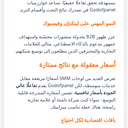
مستهدفة تحقق تفاعلًا حقيقيًا. تساعد خوارزميات
Godofpanel في تصدرك نتائج البحث وأقسام الترند.
النمو المهني على لينكدإن وفيسبوك
عزز ظهور B2B بجدولة منشورات محسّنة واستهداف
جمهور مدعوم بالذكاء الاصطناعي. مثالي للعلامات
التجارية والمحترفين الذين يتطلعون إلى توسيع شبكتهم.
أسعار معقولة مع نتائج ممتازة
تفرض العديد من لوحات SMM أسعارًا مرتفعة مقابل
خدمات متوسطة، لكن Godofpanel يقدم
تفاعلًا عالي
الجودة بأسعار تنافسية
. تضمن أسعاره المتدرجة قابلية
التوسع - سواء كنت شركة ناشئة أو علامة تجارية
راسخة، هناك خطة تناسب ميزانيتك.
باقات اقتصادية لكل احتياج