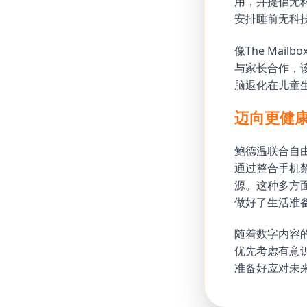
用，并提倡无
安排睡前无科
像The Ma
与家长合作，
脑退化在儿童
迈向更健
鲍德温联合自
通过整合手机
源。这种多方
做好了生活准
随着数字内容
优先考虑有意
准备好应对未