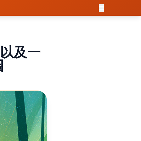
—以及一
园