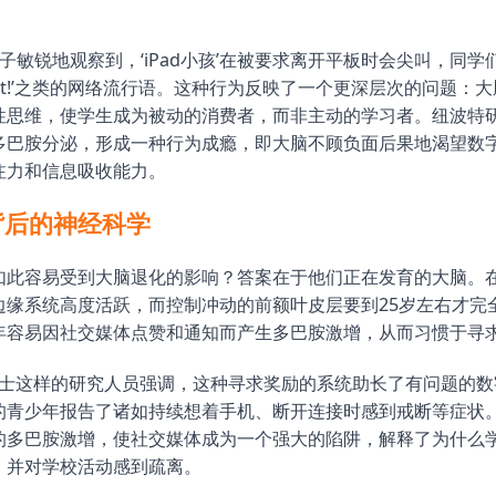
子敏锐地观察到，‘iPad小孩’在被要求离开平板时会尖叫，同学
i toilet!’之类的网络流行语。这种行为反映了一个更深层次的问题
性思维，使学生成为被动的消费者，而非主动的学习者。纽波特
多巴胺分泌，形成一种行为成瘾，即大脑不顾负面后果地渴望数
注力和信息吸收能力。
背后的神经科学
如此容易受到大脑退化的影响？答案在于他们正在发育的大脑。
边缘系统高度活跃，而控制冲动的前额叶皮层要到25岁左右才完
年容易因社交媒体点赞和通知而产生多巴胺激增，从而习惯于寻
no博士这样的研究人员强调，这种寻求奖励的系统助长了有问题的
的青少年报告了诸如持续想着手机、断开连接时感到戒断等症状
的多巴胺激增，使社交媒体成为一个强大的陷阱，解释了为什么
，并对学校活动感到疏离。