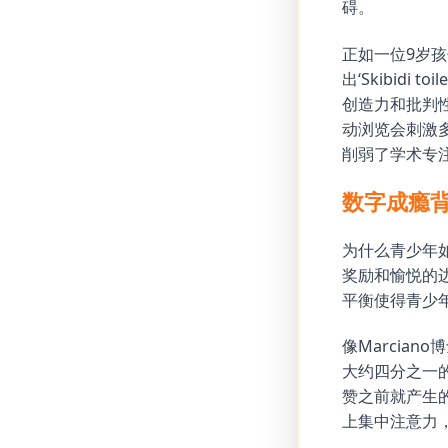
碍。
正如一位9岁孩
出‘Skibid
创造力和批判
动浏览会刺激
削弱了学术专
数字成瘾
为什么青少年
奖励和愉悦的
平衡使得青少
像Marcia
大约四分之一
赞之前就产生
上集中注意力