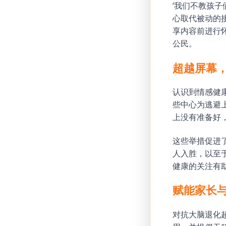
‘我们不教孩子
心取代被动的
享内容前进行
公民。
超越屏幕
认识到情感健
些中心为逃避上
上没有准备好
这些举措促进
人入胜，以至
健康的关注有
赋能家长
对抗大脑退化