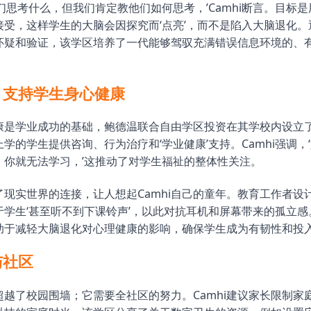
们思考什么，但我们肯定教他们如何思考，’Camhi断言。目标
接受，这样学生的大脑会因探究而‘点亮’，而不是陷入大脑退化。
怀疑和验证，该学区培养了一代能够驾驭充满错误信息环境的、
，支持学生身心健康
康是学业成功的基础，鲍德温联合自由学区投资在其学校内设立
学的学生提供咨询、行为治疗和‘学业健康’支持。Camhi强调，
，你就无法学习，’这推动了对学生福祉的整体性关注。
了现实世界的连接，让人想起Camhi自己的童年。教育工作者设
于学生‘甚至听不到下课铃声’，以此对抗耳机和屏幕带来的孤立感
助于减轻大脑退化对心理健康的影响，确保学生成为有韧性和投
与社区
超越了校园围墙；它需要全社区的努力。Camhi建议家长限制家