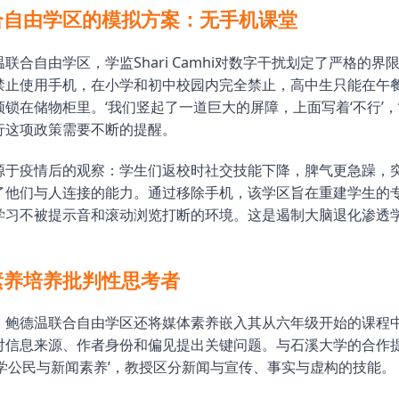
合自由学区的模拟方案：无手机课堂
联合自由学区，学监Shari Camhi对数字干扰划定了严格的界限
禁止使用手机，在小学和初中校园内完全禁止，高中生只能在午
锁在储物柜里。‘我们竖起了一道巨大的屏障，上面写着‘不行’，’C
行这项政策需要不断的提醒。
源于疫情后的观察：学生们返校时社交技能下降，脾气更急躁，
了他们与人连接的能力。通过移除手机，该学区旨在重建学生的
学习不被提示音和滚动浏览打断的环境。这是遏制大脑退化渗透
素养培养批判性思考者
，鲍德温联合自由学区还将媒体素养嵌入其从六年级开始的课程
对信息来源、作者身份和偏见提出关键问题。与石溪大学的合作
大学公民与新闻素养’，教授区分新闻与宣传、事实与虚构的技能。