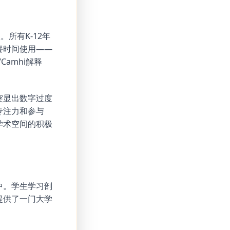
。所有K-12年
餐时间使用——
amhi解释
突显出数字过度
专注力和参与
学术空间的积极
中。学生学习剖
提供了一门大学