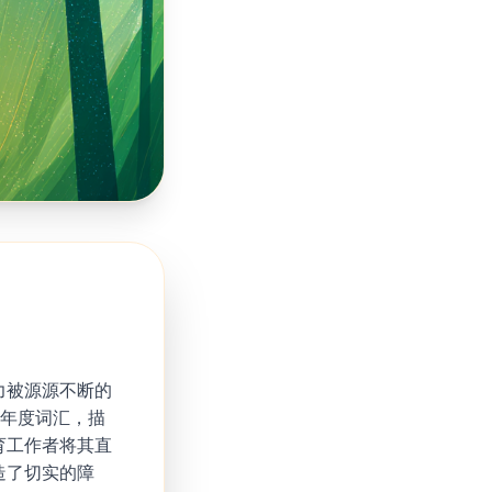
力被源源不断的
4年度词汇，描
育工作者将其直
造了切实的障