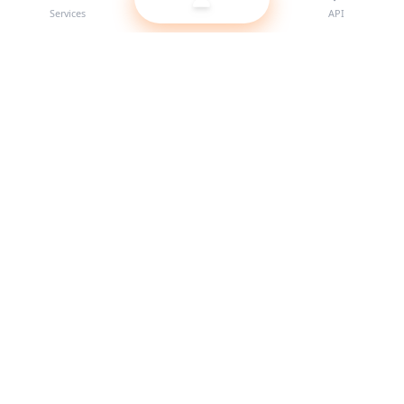
Services
API
Le meilleur fournisseur de panneau SMM pour revendeurs.
Boostez votre présence sur les réseaux sociaux avec nos
services de haute qualité.
Système en ligne
Liens rapides
Services
Docs API