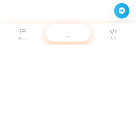
Usługi
API
Najlepszy dostawca paneli SMM dla resellerów. Wzmocnij
swoją obecność w social media dzięki naszym wysokiej
jakości usługom.