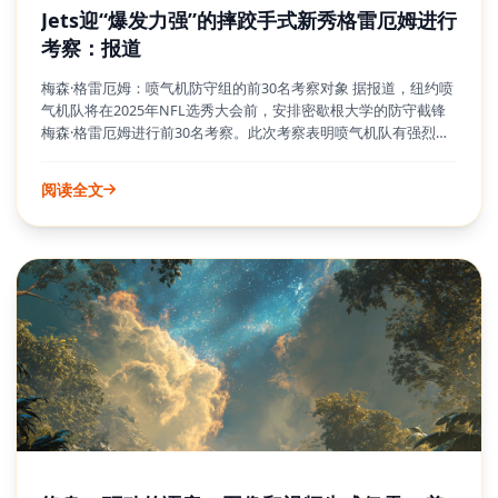
Jets迎“爆发力强”的摔跤手式新秀格雷厄姆进行
考察：报道
梅森·格雷厄姆：喷气机防守组的前30名考察对象 据报道，纽约喷
气机队将在2025年NFL选秀大会前，安排密歇根大学的防守截锋
梅森·格雷厄姆进行前30名考察。此次考察表明喷气机队有强烈兴
趣用一位备受瞩目的新秀来加强他们的防守线。格雷厄姆是密歇
根大学的明星球员，因其极具破坏力的比赛能力而备受关注，并
阅读全文
被认为可能成为首轮选秀。