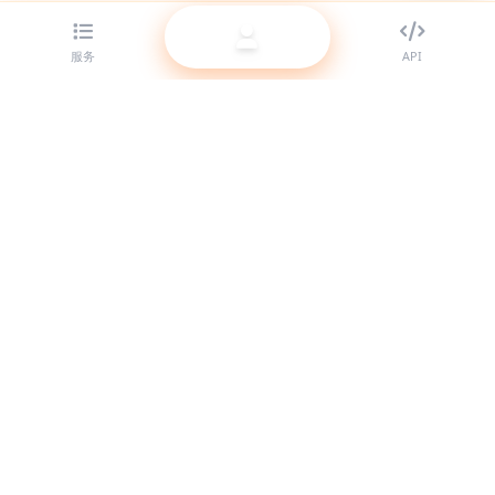
服务
API
为代理商提供顶级 SMM 面板服务。用我们的高质量服务提升你的
社交媒体影响力。
系统在线
快捷链接
服务
API 文档