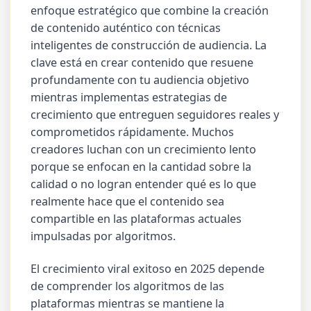
enfoque estratégico que combine la creación
de contenido auténtico con técnicas
inteligentes de construcción de audiencia. La
clave está en crear contenido que resuene
profundamente con tu audiencia objetivo
mientras implementas estrategias de
crecimiento que entreguen seguidores reales y
comprometidos rápidamente. Muchos
creadores luchan con un crecimiento lento
porque se enfocan en la cantidad sobre la
calidad o no logran entender qué es lo que
realmente hace que el contenido sea
compartible en las plataformas actuales
impulsadas por algoritmos.
El crecimiento viral exitoso en 2025 depende
de comprender los algoritmos de las
plataformas mientras se mantiene la