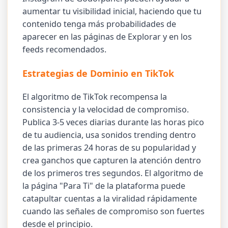
aumentar tu visibilidad inicial, haciendo que tu
contenido tenga más probabilidades de
aparecer en las páginas de Explorar y en los
feeds recomendados.
Estrategias de Dominio en TikTok
El algoritmo de TikTok recompensa la
consistencia y la velocidad de compromiso.
Publica 3-5 veces diarias durante las horas pico
de tu audiencia, usa sonidos trending dentro
de las primeras 24 horas de su popularidad y
crea ganchos que capturen la atención dentro
de los primeros tres segundos. El algoritmo de
la página "Para Ti" de la plataforma puede
catapultar cuentas a la viralidad rápidamente
cuando las señales de compromiso son fuertes
desde el principio.