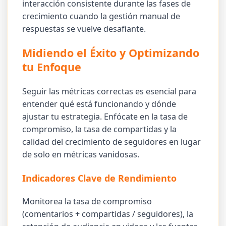
interacción consistente durante las fases de
crecimiento cuando la gestión manual de
respuestas se vuelve desafiante.
Midiendo el Éxito y Optimizando
tu Enfoque
Seguir las métricas correctas es esencial para
entender qué está funcionando y dónde
ajustar tu estrategia. Enfócate en la tasa de
compromiso, la tasa de compartidas y la
calidad del crecimiento de seguidores en lugar
de solo en métricas vanidosas.
Indicadores Clave de Rendimiento
Monitorea la tasa de compromiso
(comentarios + compartidas / seguidores), la