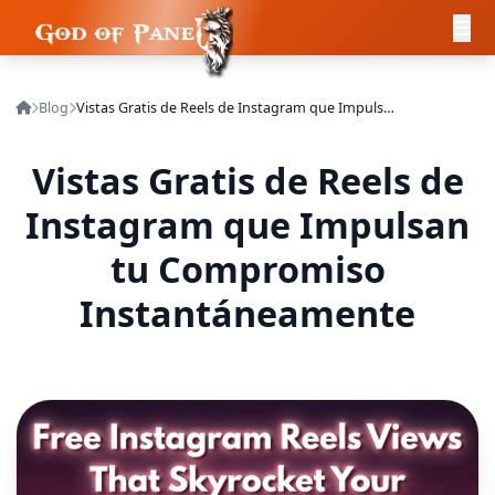
Blog
Vistas Gratis de Reels de Instagram que Impulsan tu Compromiso Instantáneamente
Vistas Gratis de Reels de
Instagram que Impulsan
tu Compromiso
Instantáneamente