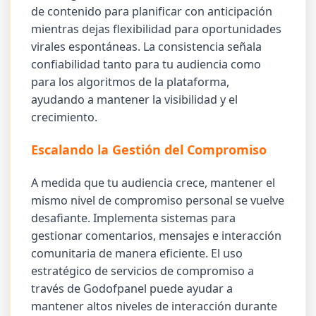
de contenido para planificar con anticipación
mientras dejas flexibilidad para oportunidades
virales espontáneas. La consistencia señala
confiabilidad tanto para tu audiencia como
para los algoritmos de la plataforma,
ayudando a mantener la visibilidad y el
crecimiento.
Escalando la Gestión del Compromiso
A medida que tu audiencia crece, mantener el
mismo nivel de compromiso personal se vuelve
desafiante. Implementa sistemas para
gestionar comentarios, mensajes e interacción
comunitaria de manera eficiente. El uso
estratégico de servicios de compromiso a
través de Godofpanel puede ayudar a
mantener altos niveles de interacción durante