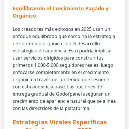
Equilibrando el Crecimiento Pagado y
Orgánico
Los creadores más exitosos en 2025 usan un
enfoque equilibrado que combina la estrategia
de contenido orgánico con el desarrollo
estratégico de audiencia. Esto podría implicar
usar servicios dirigidos para construir tus
primeros 1,000-5,000 seguidores reales, luego
enfocarse completamente en el crecimiento
orgánico a través de contenido que resuene
con esta audiencia base. Las opciones de
entrega gradual de Godofpanel aseguran un
crecimiento de apariencia natural que se alinea
con las directrices de la plataforma.
Estrategias Virales Específicas