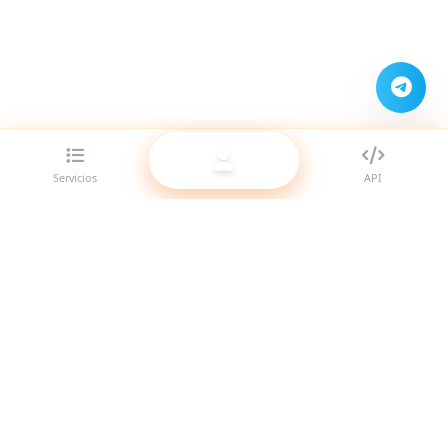
Servicios
API
El mejor proveedor de panel SMM para revendedores.