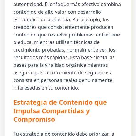
autenticidad. El enfoque más efectivo combina
contenido de alto valor con desarrollo
estratégico de audiencia. Por ejemplo, los
creadores que consistentemente producen
contenido que resuelve problemas, entretiene
o educa, mientras utilizan técnicas de
crecimiento probadas, normalmente ven los
resultados más rápidos. Esta base sienta las
bases para la viralidad orgánica mientras
asegura que tu crecimiento de seguidores
consista en personas reales genuinamente
interesadas en tu contenido.
Estrategia de Contenido que
Impulsa Compartidas y
Compromiso
Tu estrategia de contenido debe priorizar la