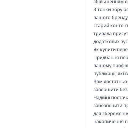
збільшенням о
З точки зору р
вашого бренду.
старий контент
тривала присут
додаткових зус
Як купити пере
Придбання пере
вашому профіл
публікації, які
Вам достатньо 
завершити без
Надійні постач
забезпечити п
для збереженн
накопичення пе