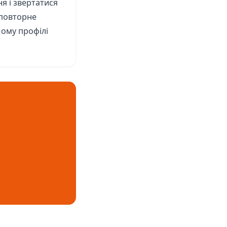
я і звертатися
 повторне
шому профілі