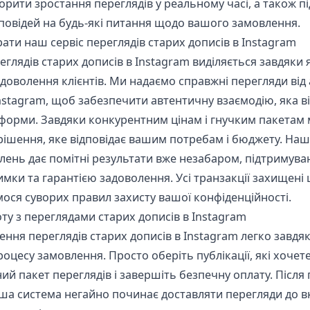
орити зростання переглядів у реальному часі, а також п
ідповідей на будь-які питання щодо вашого замовлення.
ати наш сервіс переглядів старих дописів в Instagram
еглядів старих дописів в Instagram виділяється завдяки я
задоволення клієнтів. Ми надаємо справжні перегляди від
nstagram, щоб забезпечити автентичну взаємодію, яка в
форми. Завдяки конкурентним цінам і гнучким пакетам
рішення, яке відповідає вашим потребам і бюджету. На
ень дає помітні результати вже незабаром, підтримува
мки та гарантією задоволення. Усі транзакції захищен
ося суворих правил захисту вашої конфіденційності.
ту з переглядами старих дописів в Instagram
ння переглядів старих дописів в Instagram легко завд
цесу замовлення. Просто оберіть публікації, які хочет
ий пакет переглядів і завершіть безпечну оплату. Після
ша система негайно починає доставляти перегляди до в