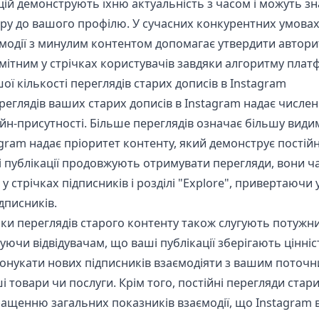
цій демонструють їхню актуальність з часом і можуть з
ру до вашого профілю. У сучасних конкурентних умовах
модії з минулим контентом допомагає утвердити авторит
ітним у стрічках користувачів завдяки алгоритму плат
ої кількості переглядів старих дописів в Instagram
еглядів ваших старих дописів в Instagram надає числен
йн-присутності. Більше переглядів означає більшу видим
gram надає пріоритет контенту, який демонструє постій
і публікації продовжують отримувати перегляди, вони ч
у стрічках підписників і розділі "Explore", привертаючи
дписників.
ки переглядів старого контенту також слугують потужн
уючи відвідувачам, що ваші публікації зберігають цінніс
онукати нових підписників взаємодіяти з вашим поточн
і товари чи послуги. Крім того, постійні перегляди стар
ащенню загальних показників взаємодії, що Instagram