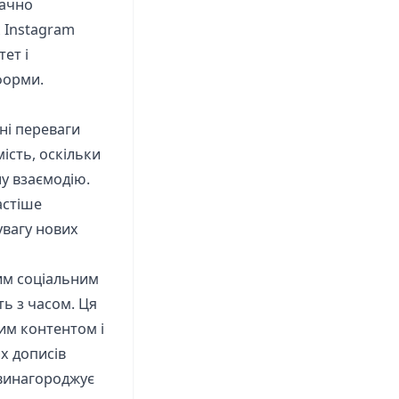
начно
 Instagram
ет і
форми.
ні переваги
ість, оскільки
ну взаємодію.
астіше
 увагу нових
им соціальним
ть з часом. Ця
им контентом і
их дописів
 винагороджує