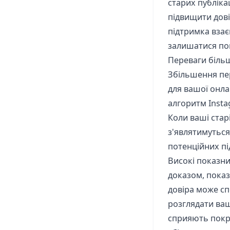
старих публіка
підвищити дові
підтримка взає
залишатися пом
Переваги більш
Збільшення пер
для вашої онла
алгоритм Insta
Коли ваші стар
з'являтимуться 
потенційних пі
Високі показни
доказом, показ
довіра може сп
розглядати ваш
сприяють покр