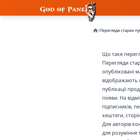
Перегляди старих пу
Що таке перегл
Перегляди стар
опубліковані м
відображають 
публікації про
появи. На відм
підписників, п
хештеги, сторі
Для авторів ко
для розуміння 