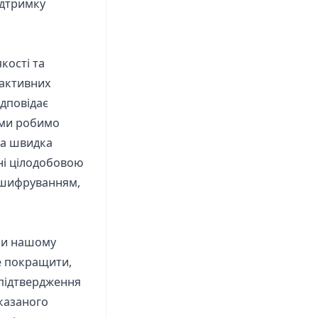
ідтримку
кості та
 активних
ідповідає
 ми робимо
ша швидка
ні цілодобовою
і шифруванням,
яки нашому
е покращити,
 підтвердження
казаного