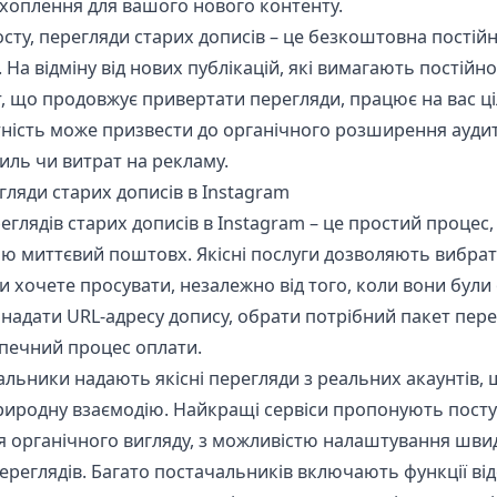
хоплення для вашого нового контенту.
осту, перегляди старих дописів – це безкоштовна постій
 На відміну від нових публікацій, які вимагають постійн
, що продовжує привертати перегляди, працює на вас ц
ність може призвести до органічного розширення аудит
иль чи витрат на рекламу.
гляди старих дописів в Instagram
глядів старих дописів в Instagram – це простий процес,
ю миттєвий поштовх. Якісні послуги дозволяють вибрат
 ви хочете просувати, незалежно від того, коли вони були
надати URL-адресу допису, обрати потрібний пакет перег
печний процес оплати.
альники надають якісні перегляди з реальних акаунтів,
риродну взаємодію. Найкращі сервіси пропонують посту
я органічного вигляду, з можливістю налаштування шви
реглядів. Багато постачальників включають функції ві