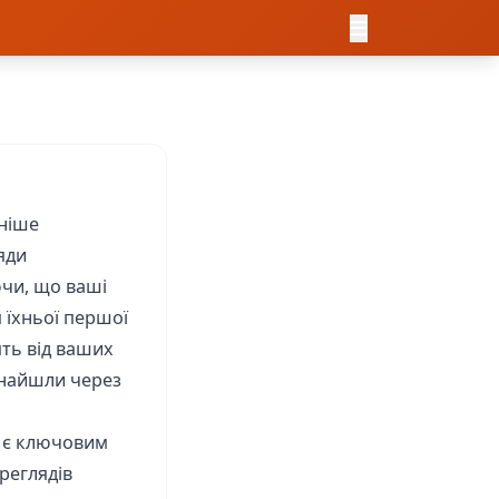
аніше
яди
ючи, що ваші
я їхньої першої
ять від ваших
 знайшли через
в є ключовим
реглядів