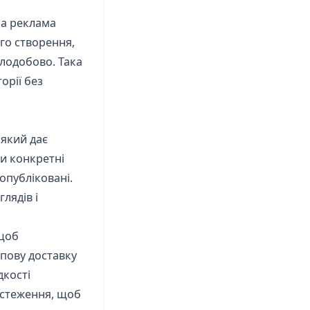
на реклама
ого створення,
ілодобово. Така
орії без
 який дає
и конкретні
 опубліковані.
лядів і
 щоб
пову доставку
дкості
дстеження, щоб