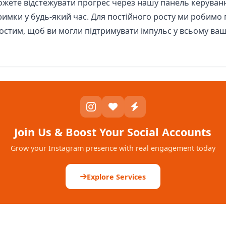
ожете відстежувати прогрес через нашу панель керуванн
римки у будь-який час. Для постійного росту ми робимо
остим, щоб ви могли підтримувати імпульс у всьому ва
Join Us & Boost Your Social Accounts
Grow your Instagram presence with real engagement today
Explore Services