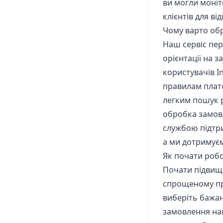
ви могли моніт
клієнтів для в
Чому варто обр
Наш сервіс пер
орієнтації на 
користувачів I
правилам плат
легким пошук 
обробка замовл
службою підтри
а ми дотримуєм
Як почати робо
Почати підвище
спрощеному про
виберіть бажан
замовлення на