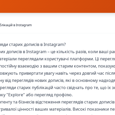
блікацій в Instagram
яди старих дописів в Instagram?
их дописів в Instagram – це кількість разів, коли ваші р
атеріали переглядали користувачі платформи. Ці перегл
постійну взаємодію з вашим старим контентом, показу
довжують привертати увагу навіть через довгий час післ
іну від переглядів нових дописів, які в основному надход
ерегляди старих публікацій часто свідчать про те, що їх
нку "Explore" або перегляд профілю.
нтенту та бізнесів відстеження переглядів старих дописі
тривалої цінності ваших матеріалів. Високі показники пе