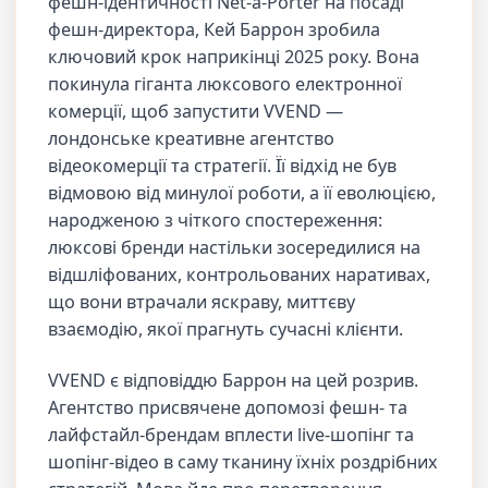
фешн-ідентичності Net-a-Porter на посаді
фешн-директора, Кей Баррон зробила
ключовий крок наприкінці 2025 року. Вона
покинула гіганта люксового електронної
комерції, щоб запустити VVEND —
лондонське креативне агентство
відеокомерції та стратегії. Її відхід не був
відмовою від минулої роботи, а її еволюцією,
народженою з чіткого спостереження:
люксові бренди настільки зосередилися на
відшліфованих, контрольованих наративах,
що вони втрачали яскраву, миттєву
взаємодію, якої прагнуть сучасні клієнти.
VVEND є відповіддю Баррон на цей розрив.
Агентство присвячене допомозі фешн- та
лайфстайл-брендам вплести live-шопінг та
шопінг-відео в саму тканину їхніх роздрібних