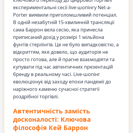
ключового переходу до цифрової торгівлі
експериментальні сесії live-шопінгу Net-a-
Porter виявили приголомшливий потенціал.
В одній незабутній 15-хвилинній трансляції
сама Баррон вела сесію, яка принесла
приписаний дохід у розмірі 1 мільйона
фунтів стерлінгів. Це не було випадковістю, а
відкриттям, яке довело, що аудиторія не
просто готова, але й прагне взаємодіяти та
купувати під час автентичних презентацій
бренду в реальному часі. Live-шопінг
еволюціонує від заходу епохи пандемії до
наріжного каменю сучасної стратегії
роздрібної торгівлі.
Автентичність замість
досконалості: Ключова
філософія Кей Баррон