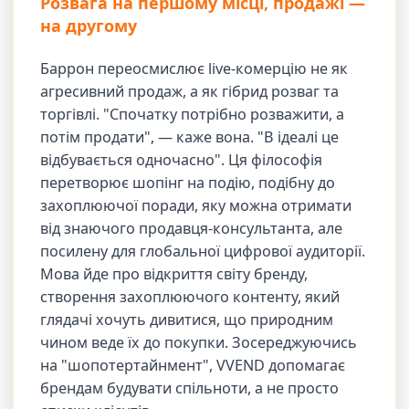
Розвага на першому місці, продажі —
на другому
Баррон переосмислює live-комерцію не як
агресивний продаж, а як гібрид розваг та
торгівлі. "Спочатку потрібно розважити, а
потім продати", — каже вона. "В ідеалі це
відбувається одночасно". Ця філософія
перетворює шопінг на подію, подібну до
захоплюючої поради, яку можна отримати
від знаючого продавця-консультанта, але
посилену для глобальної цифрової аудиторії.
Мова йде про відкриття світу бренду,
створення захоплюючого контенту, який
глядачі хочуть дивитися, що природним
чином веде їх до покупки. Зосереджуючись
на "шопотертайнмент", VVEND допомагає
брендам будувати спільноти, а не просто