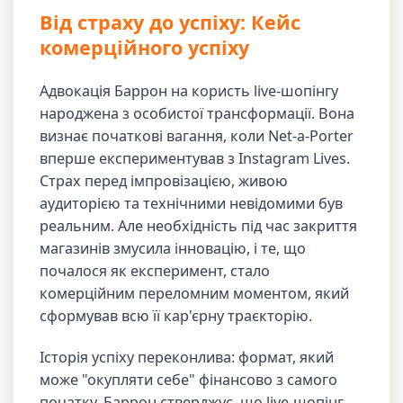
Від страху до успіху: Кейс
комерційного успіху
Адвокація Баррон на користь live-шопінгу
народжена з особистої трансформації. Вона
визнає початкові вагання, коли Net-a-Porter
вперше експериментував з Instagram Lives.
Страх перед імпровізацією, живою
аудиторією та технічними невідомими був
реальним. Але необхідність під час закриття
магазинів змусила інновацію, і те, що
почалося як експеримент, стало
комерційним переломним моментом, який
сформував всю її кар'єрну траєкторію.
Історія успіху переконлива: формат, який
може "окупляти себе" фінансово з самого
початку. Баррон стверджує, що live-шопінг