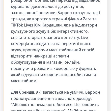
роздрібної торгівлі. Це перехід від віддаленої,
курованої досконалості до доступної,
захоплюючої розмови. Баррон вказує на такі
тренди, як короткометражні фільми Zara та
TikTok Lives Кім Кардашян, як на індикатори
культурного зсуву в бік інтерактивного,
спільното-орієнтованого контенту. Live-
комерція знаходиться на перетині цього
зсуву, пропонуючи масштабований спосіб
відтворити найкращі аспекти
обслуговування в магазині онлайн,
поєднуючи розваги з комерцією у форматі,
який відчувається одночасно особистим та
масштабним.
Для брендів, які вагаються на узбіччі, Баррон
пропонує запевнення з власного досвіду:
"Абсолютно нема чого боятися. Це говорить
людина, яка була налякана". Майбутнє, яке