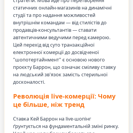
стратегій. Мова йде про перетворення
статичних онлайн-магазинів на динамічні
студії та про надання можливостей
внутрішнім командам — від стилістів до
продавців-консультантів — ставати
автентичними ведучими перед камерою.
Цей перехід від суто транзакційної
електронної комерції до досвідченої
"шопотертайнмент" є основою нового
проєкту Баррон, що означає сміливу ставку
на людський зв'язок замість стерильної
досконалості.
Революція live-комерції: Чому
це більше, ніж тренд
Ставка Кей Баррон на live-шопінг
ґрунтується на фундаментальній зміні ринку.