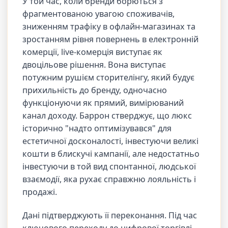
У той час, коли бренди борються з
фрагментованою увагою споживачів,
зниженням трафіку в офлайн-магазинах та
зростанням рівня повернень в електронній
комерції, live-комерція виступає як
двоцільове рішення. Вона виступає
потужним рушієм сторителінгу, який будує
прихильність до бренду, одночасно
функціонуючи як прямий, вимірюваний
канал доходу. Баррон стверджує, що люкс
історично "надто оптимізувався" для
естетичної досконалості, інвестуючи великі
кошти в блискучі кампанії, але недостатньо
інвестуючи в той вид спонтанної, людської
взаємодії, яка рухає справжню лояльність і
продажі.
Дані підтверджують її переконання. Під час