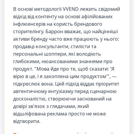
В основі методології VVEND лежить свідомий
відхід від контенту на основі афілійованих
інфлюенсерів на користь брендового
сторителінгу. Баррон вважає, що найцінніші
активи бренду часто вже працюють у нього:
продавці-консультанти, стилісти та
персональні шоппери, які володіють
глибокими, нюансованими знаннями про
продукт. "Мова йде про те, щоб сказати: 'Я
вірю в це, і я захоплена цим продуктом'", —
підкреслює вона. Цей підхід віддає пріоритет
автентичному ентузіазму перед сценарною
досконалістю, створюючи заснований на
довірі зв'язок з глядачами, який
відшліфована реклама просто не може
відтворити.