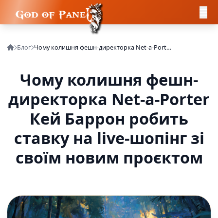
Блог
Чому колишня фешн-директорка Net-a-Porter Кей Баррон робить ставку на live-шопінг зі своїм новим проєктом
Чому колишня фешн-
директорка Net-a-Porter
Кей Баррон робить
ставку на live-шопінг зі
своїм новим проєктом