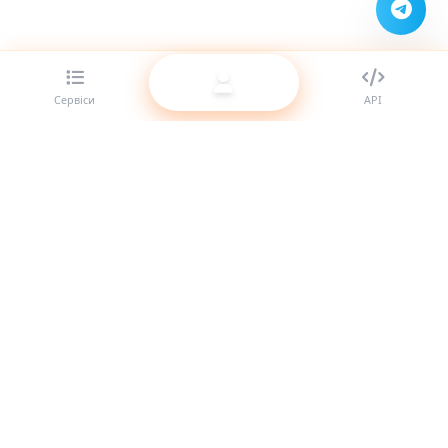
Сервіси
API
Найкращий провайдер SMM-панелей для реселерів.
Посильте свою присутність у соцмережах за допомогою
наших якісних послуг.
Система онлайн