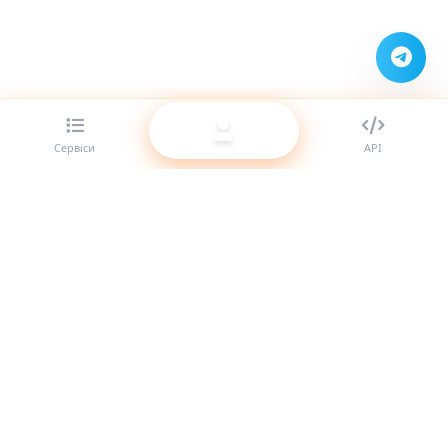
Сервіси
API
Найкращий провайдер SMM-панелей для реселерів.
Посильте свою присутність у соцмережах за допомогою