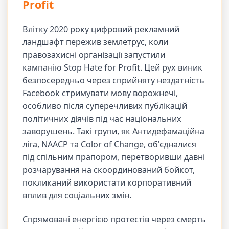
Profit
Влітку 2020 року цифровий рекламний
ландшафт пережив землетрус, коли
правозахисні організації запустили
кампанію Stop Hate for Profit. Цей рух виник
безпосередньо через сприйняту нездатність
Facebook стримувати мову ворожнечі,
особливо після суперечливих публікацій
політичних діячів під час національних
заворушень. Такі групи, як Антидефамаційна
ліга, NAACP та Color of Change, об'єдналися
під спільним прапором, перетворивши давні
розчарування на скоординований бойкот,
покликаний використати корпоративний
вплив для соціальних змін.
Спрямовані енергією протестів через смерть