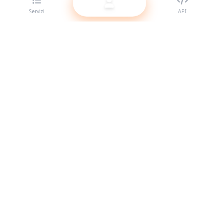
Servizi
API
Il miglior provider di pannelli SMM per rivenditori. Potenzia
la tua presenza social con i nostri servizi di alta qualità.
Sistema online
Link rapidi
Servizi
Documentazione API
Termini di servizio
Supporto