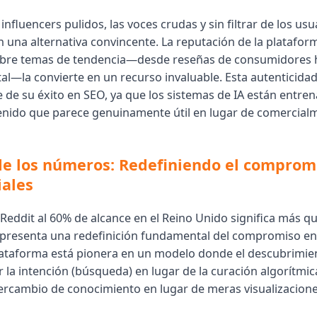
influencers pulidos, las voces crudas y sin filtrar de los usu
n una alternativa convincente. La reputación de la platafor
sobre temas de tendencia—desde reseñas de consumidores 
al—la convierte en un recurso invaluable. Esta autenticidad
e de su éxito en SEO, ya que los sistemas de IA están entre
nido que parece genuinamente útil en lugar de comercial
de los números: Redefiniendo el compromi
iales
Reddit al 60% de alcance en el Reino Unido significa más qu
representa una redefinición fundamental del compromiso en
plataforma está pionera en un modelo donde el descubrimie
la intención (búsqueda) en lugar de la curación algorítmica,
tercambio de conocimiento en lugar de meras visualizacion