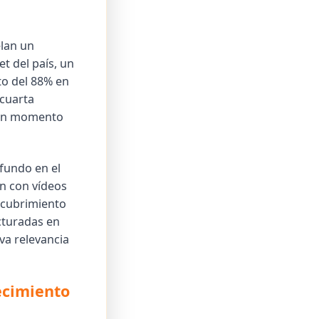
elan un
et del país, un
o del 88% en
 cuarta
o un momento
ofundo en el
n con vídeos
scubrimiento
cturadas en
va relevancia
ecimiento