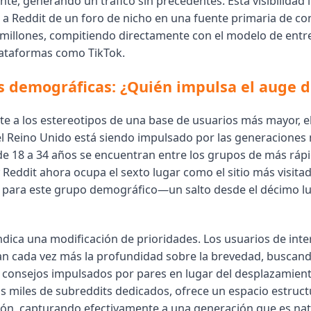
nte, generando un tráfico sin precedentes. Esta visibilidad
 a Reddit de un foro de nicho en una fuente primaria de c
 millones, compitiendo directamente con el modelo de entr
lataformas como TikTok.
 demográficas: ¿Quién impulsa el auge d
e a los estereotipos de una base de usuarios más mayor, e
el Reino Unido está siendo impulsado por las generaciones
de 18 a 34 años se encuentran entre los grupos de más ráp
 Reddit ahora ocupa el sexto lugar como el sitio más visita
o para este grupo demográfico—un salto desde el décimo lu
ndica una modificación de prioridades. Los usuarios de int
an cada vez más la profundidad sobre la brevedad, buscan
y consejos impulsados por pares en lugar del desplazamient
us miles de subreddits dedicados, ofrece un espacio estruc
ión, capturando efectivamente a una generación que es nati