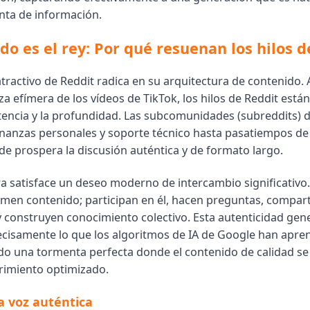
ta de información.
ido es el rey: Por qué resuenan los hilos d
atractivo de Reddit radica en su arquitectura de contenido. 
za efímera de los vídeos de TikTok, los hilos de Reddit está
stencia y la profundidad. Las subcomunidades (subreddits) 
inanzas personales y soporte técnico hasta pasatiempos de
e prospera la discusión auténtica y de formato largo.
ra satisface un deseo moderno de intercambio significativo.
men contenido; participan en él, hacen preguntas, compar
y construyen conocimiento colectivo. Esta autenticidad gen
ecisamente lo que los algoritmos de IA de Google han apre
ndo una tormenta perfecta donde el contenido de calidad s
rimiento optimizado.
la voz auténtica