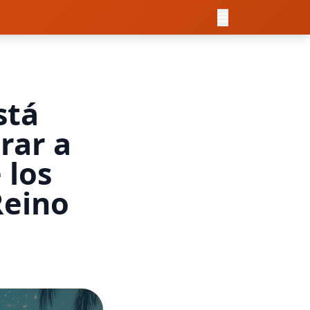
stá
rar a
 los
Reino