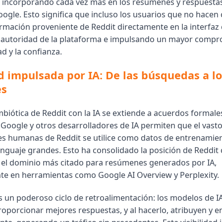
á incorporando cada vez más en los resúmenes y respuest
oogle. Esto significa que incluso los usuarios que no hacen
rmación proveniente de Reddit directamente en la interfaz
 autoridad de la plataforma e impulsando un mayor compr
ad y la confianza.
ad impulsada por IA: De las búsquedas a lo
es
mbiótica de Reddit con la IA se extiende a acuerdos formale
Google y otros desarrolladores de IA permiten que el vasto
s humanas de Reddit se utilice como datos de entrenamie
nguaje grandes. Esto ha consolidado la posición de Reddi
el dominio más citado para resúmenes generados por IA,
te en herramientas como Google AI Overview y Perplexity.
es un poderoso ciclo de retroalimentación: los modelos de 
roporcionar mejores respuestas, y al hacerlo, atribuyen y e