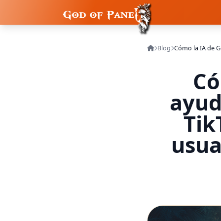
Blog
Có
ayud
Tik
usua