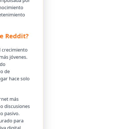
 impulsada por
onocimiento
etenimiento
e Reddit?
l crecimiento
 más jóvenes.
ido
do de
gar hace solo
ernet más
do discusiones
o pasivo.
turado para
va digital