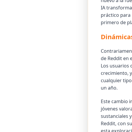
nuevo a la fue
IA transforma
práctico para
primero de p
Dinámicas
Contrariament
de Reddit en 
Los usuarios 
crecimiento, y
cualquier tip
un año.
Este cambio i
jóvenes valor
sustanciales 
Reddit, con s
esta explorac