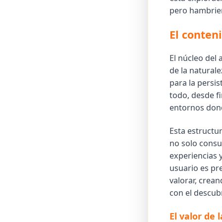
pero hambrien
El conten
El núcleo del 
de la naturale
para la persi
todo, desde f
entornos dond
Esta estructu
no solo consu
experiencias 
usuario es pr
valorar, crea
con el descub
El valor de 