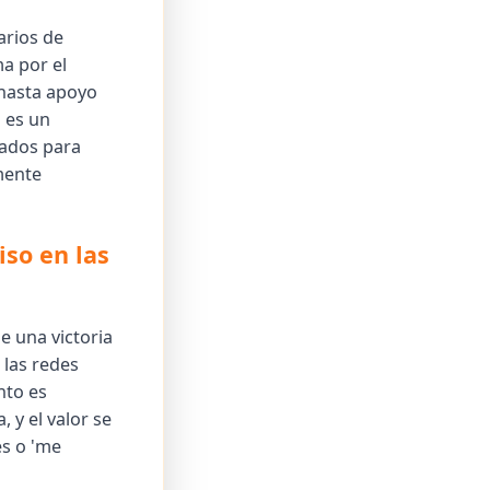
arios de
ma por el
hasta apoyo
 es un
nados para
mente
so en las
e una victoria
 las redes
nto es
 y el valor se
es o 'me