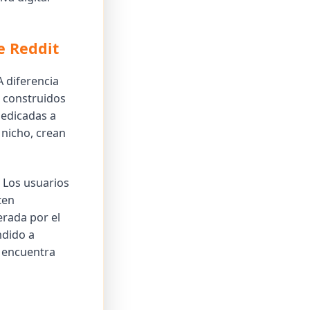
e Reddit
A diferencia
n construidos
dedicadas a
 nicho, crean
 Los usuarios
ten
erada por el
ndido a
e encuentra