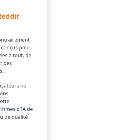
Reddit
Contrairement
t conçus pour
es à tout, de
nt des
s.
lisateurs ne
ons,
ette
ithmes d'IA de
u de qualité