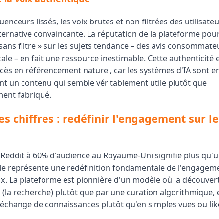
fluenceurs lissés, les voix brutes et non filtrées des utilisate
ternative convaincante. La réputation de la plateforme pour
sans filtre » sur les sujets tendance – des avis consommate
ale – en fait une ressource inestimable. Cette authenticité
ccès en référencement naturel, car les systèmes d'IA sont e
nt un contenu qui semble véritablement utile plutôt que
ent fabriqué.
es chiffres : redéfinir l'engagement sur l
Reddit à 60% d'audience au Royaume-Uni signifie plus qu'un
elle représente une redéfinition fondamentale de l'engageme
x. La plateforme est pionnière d'un modèle où la découvert
n (la recherche) plutôt que par une curation algorithmique, e
échange de connaissances plutôt qu'en simples vues ou lik