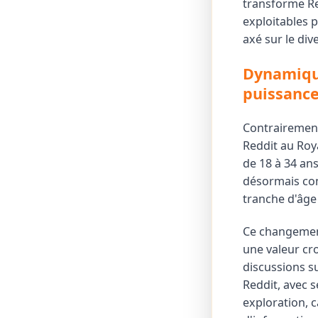
transforme Re
exploitables 
axé sur le di
Dynamiqu
puissance
Contrairement
Reddit au Roy
de 18 à 34 ans
désormais com
tranche d'âge 
Ce changement
une valeur cro
discussions su
Reddit, avec s
exploration, 