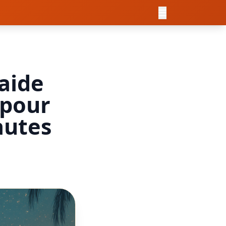
aide
 pour
autes