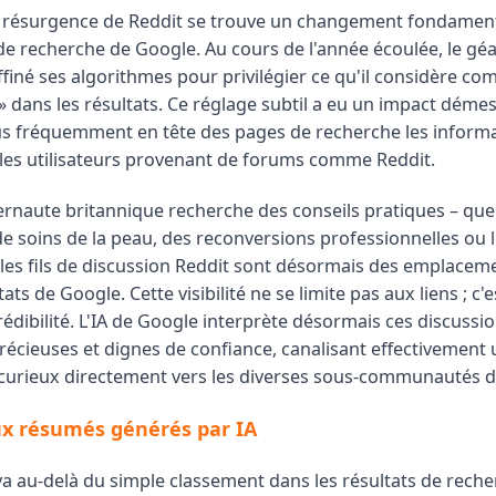
a résurgence de Reddit se trouve un changement fondamen
de recherche de Google. Au cours de l'année écoulée, le géa
ffiné ses algorithmes pour privilégier ce qu'il considère c
» dans les résultats. Ce réglage subtil a eu un impact démes
us fréquemment en tête des pages de recherche les inform
les utilisateurs provenant de forums comme Reddit.
ernaute britannique recherche des conseils pratiques – que 
de soins de la peau, des reconversions professionnelles ou
 les fils de discussion Reddit sont désormais des emplacem
ats de Google. Cette visibilité ne se limite pas aux liens ; c'
rédibilité. L'IA de Google interprète désormais ces discus
récieuses et dignes de confiance, canalisant effectivement 
s curieux directement vers les diverses sous-communautés d
ux résumés générés par IA
va au-delà du simple classement dans les résultats de reche