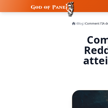
Blog
Com
Redd
atte