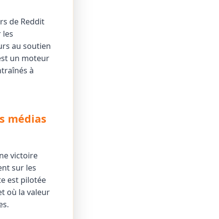
urs de Reddit
 les
urs au soutien
 est un moteur
ntraînés à
es médias
e victoire
nt sur les
e est pilotée
t où la valeur
es.