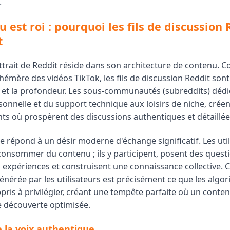
.
 est roi : pourquoi les fils de discussion 
t
attrait de Reddit réside dans son architecture de contenu. 
hémère des vidéos TikTok, les fils de discussion Reddit son
e et la profondeur. Les sous-communautés (subreddits) dédié
sonnelle et du support technique aux loisirs de niche, crée
s où prospèrent des discussions authentiques et détaillée
e répond à un désir moderne d'échange significatif. Les uti
consommer du contenu ; ils y participent, posent des questi
 expériences et construisent une connaissance collective. C
énérée par les utilisateurs est précisément ce que les algor
ris à privilégier, créant une tempête parfaite où un conten
 découverte optimisée.
e la voix authentique