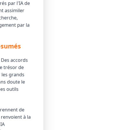
és par l'IA de
nt assimiler
cherche,
agement par la
résumés
. Des accords
e trésor de
 les grands
ns doute le
es outils
pprennent de
 renvoient à la
'IA