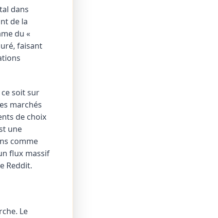
tal dans
nt de la
omme du «
uré, faisant
ations
ce soit sur
 les marchés
ents de choix
est une
sions comme
un flux massif
e Reddit.
rche. Le