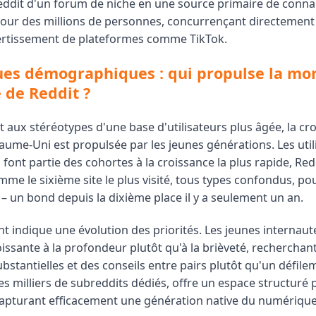
ddit d'un forum de niche en une source primaire de conna
pour des millions de personnes, concurrençant directement
vertissement de plateformes comme TikTok.
es démographiques : qui propulse la mo
 de Reddit ?
 aux stéréotypes d'une base d'utilisateurs plus âgée, la cr
aume-Uni est propulsée par les jeunes générations. Les util
 font partie des cohortes à la croissance la plus rapide, Red
me le sixième site le plus visité, tous types confondus, pou
– un bond depuis la dixième place il y a seulement un an.
 indique une évolution des priorités. Les jeunes internau
issante à la profondeur plutôt qu'à la brièveté, recherchan
bstantielles et des conseils entre pairs plutôt qu'un défile
es milliers de subreddits dédiés, offre un espace structuré 
capturant efficacement une génération native du numérique