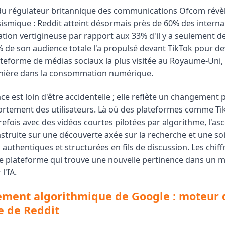
du régulateur britannique des communications Ofcom révè
smique : Reddit atteint désormais près de 60% des interna
ion vertigineuse par rapport aux 33% d'il y a seulement de
 de son audience totale l'a propulsé devant TikTok pour dev
teforme de médias sociaux la plus visitée au Royaume-Uni
ière dans la consommation numérique.
ce est loin d'être accidentelle ; elle reflète un changement
rtement des utilisateurs. Là où des plateformes comme Ti
efois avec des vidéos courtes pilotées par algorithme, l'as
struite sur une découverte axée sur la recherche et une soi
authentiques et structurées en fils de discussion. Les chif
une plateforme qui trouve une nouvelle pertinence dans un
l'IA.
ment algorithmique de Google : moteur 
e de Reddit