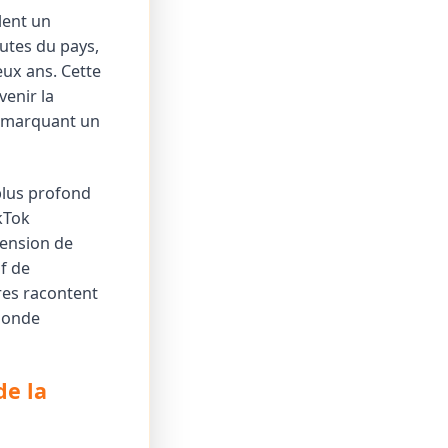
lent un
utes du pays,
ux ans. Cette
enir la
, marquant un
 plus profond
kTok
cension de
f de
fres racontent
 monde
de la