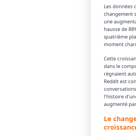
Les données 
changement si
une augmentat
hausse de 88%
quatrième pla
moment charn
Cette croissan
dans le compo
régnaient autr
Reddit est con
conversations 
l'histoire d'
augmenté par 
Le change
croissanc