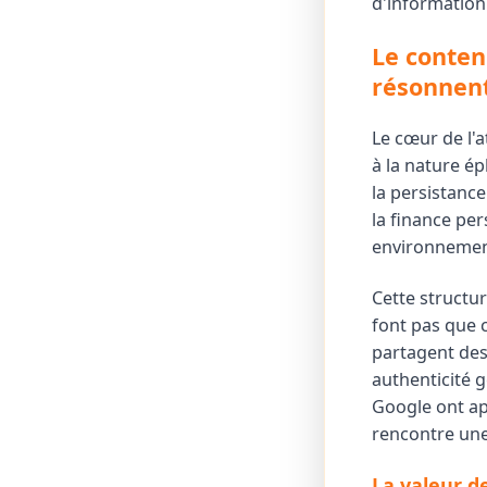
d'information
Le contenu
résonnen
Le cœur de l'
à la nature ép
la persistanc
la finance per
environnement
Cette structur
font pas que 
partagent des
authenticité g
Google ont app
rencontre une
La valeur d