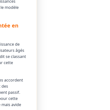
issances
 le modèle
ntée en
oissance de
isateurs âgés
dit se classant
r cette
tes accordent
t des
ment passif.
pour cette
 mais avide