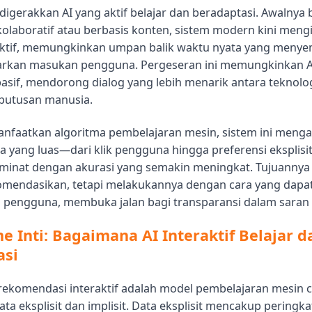
digerakkan AI yang aktif belajar dan beradaptasi. Awalnya
olaboratif atau berbasis konten, sistem modern kini meng
aktif, memungkinkan umpan balik waktu nyata yang meny
arkan masukan pengguna. Pergeseran ini memungkinkan 
 pasif, mendorong dialog yang lebih menarik antara teknolo
putusan manusia.
faatkan algoritma pembelajaran mesin, sistem ini mengan
 yang luas—dari klik pengguna hingga preferensi eksplis
inat dengan akurasi yang semakin meningkat. Tujuannya t
mendasikan, tetapi melakukannya dengan cara yang dapa
 pengguna, membuka jalan bagi transparansi dalam saran 
 Inti: Bagaimana AI Interaktif Belajar d
asi
 rekomendasi interaktif adalah model pembelajaran mesin 
a eksplisit dan implisit. Data eksplisit mencakup peringk