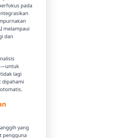
 berfokus pada
integrasikan
empurnakan
AI melampaui
gi dan
alisis
it—untuk
idak lagi
t dipahami
otomatis.
an
canggih yang
at pengguna