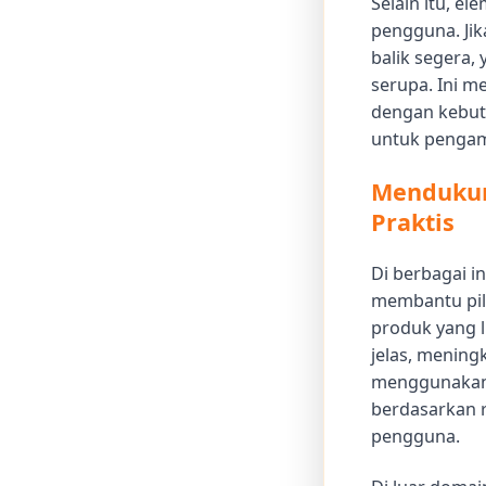
Selain itu, e
pengguna. Ji
balik segera,
serupa. Ini m
dengan kebut
untuk pengam
Mendukun
Praktis
Di berbagai i
membantu pil
produk yang 
jelas, mening
menggunakann
berdasarkan 
pengguna.