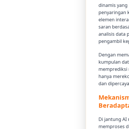
dinamis yang 
penyaringan k
elemen inter
saran berdas
analisis data
pengambil ke
Dengan meman
kumpulan data
memprediksi m
hanya mereko
dan dipercaya
Mekanisme
Beradapt
Di jantung AI
memproses dat