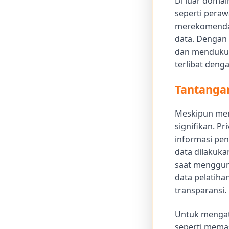
Di luar domai
seperti peraw
merekomendas
data. Dengan 
dan mendukun
terlibat deng
Tantanga
Meskipun memi
signifikan. P
informasi pe
data dilakuka
saat mengguna
data pelatiha
transparansi.
Untuk mengata
seperti memas