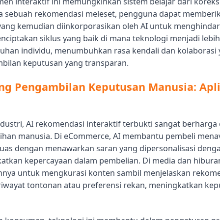
lemen interaktif ini memungkinkan sistem belajar dari korek
ka sebuah rekomendasi meleset, pengguna dapat member
 yang kemudian diinkorporasikan oleh AI untuk menghindar
enciptakan siklus yang baik di mana teknologi menjadi lebih
uhan individu, menumbuhkan rasa kendali dan kolaborasi 
bilan keputusan yang transparan.
g Pengambilan Keputusan Manusia: Apli
ndustri, AI rekomendasi interaktif terbukti sangat berharga
ihan manusia. Di eCommerce, AI membantu pembeli menav
luas dengan menawarkan saran yang dipersonalisasi denga
katkan kepercayaan dalam pembelian. Di media dan hibura
ya untuk mengkurasi konten sambil menjelaskan rekom
riwayat tontonan atau preferensi rekan, meningkatkan ke