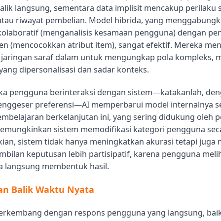
lik langsung, sementara data implisit mencakup perilaku 
atau riwayat pembelian. Model hibrida, yang menggabung
kolaboratif (menganalisis kesamaan pengguna) dengan pe
en (mencocokkan atribut item), sangat efektif. Mereka m
i jaringan saraf dalam untuk mengungkap pola kompleks,
ang dipersonalisasi dan sadar konteks.
tika pengguna berinteraksi dengan sistem—katakanlah, de
nggeser preferensi—AI memperbarui model internalnya se
pembelajaran berkelanjutan ini, yang sering didukung oleh 
emungkinkan sistem memodifikasi kategori pengguna seca
ian, sistem tidak hanya meningkatkan akurasi tetapi jug
bilan keputusan lebih partisipatif, karena pengguna mel
a langsung membentuk hasil.
n Balik Waktu Nyata
 berkembang dengan respons pengguna yang langsung, baik 