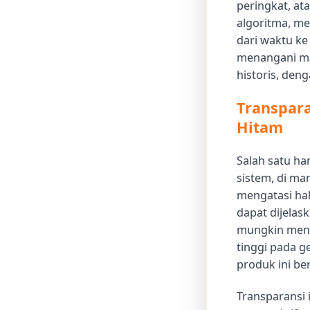
peringkat, at
algoritma, m
dari waktu ke
menangani mas
historis, den
Transpar
Hitam
Salah satu ha
sistem, di ma
mengatasi hal
dapat dijelas
mungkin meny
tinggi pada 
produk ini be
Transparansi