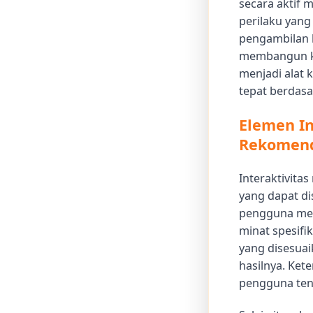
secara aktif 
perilaku yang
pengambilan 
membangun ke
menjadi alat
tepat berdasa
Elemen In
Rekomend
Interaktivitas
yang dapat di
pengguna mem
minat spesif
yang disesua
hasilnya. Ket
pengguna tent