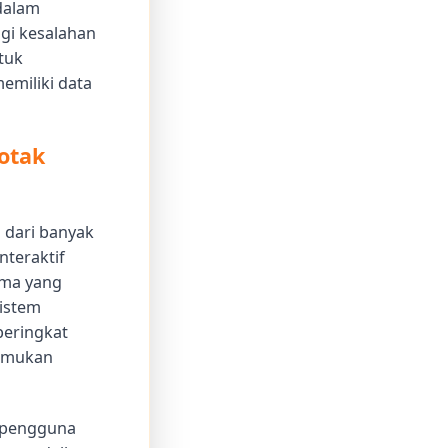
 dalam
gi kesalahan
tuk
emiliki data
otak
" dari banyak
nteraktif
tma yang
sistem
peringkat
nemukan
a pengguna