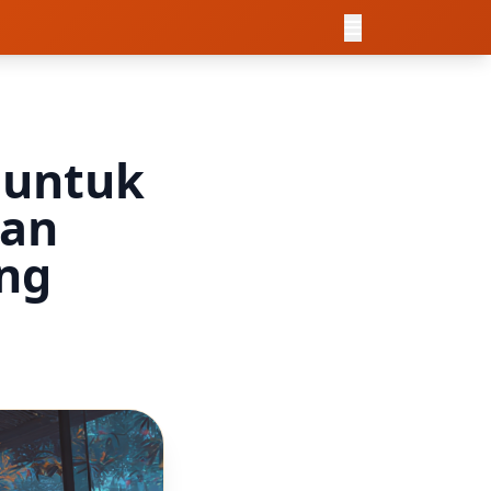
 untuk
lan
ng