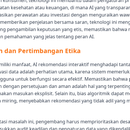
n konsumen, teknologi ini membantu dalam pengaturan pro
atan kesehatan atau keuangan, di mana AI yang transpara
ikan perawatan atau investasi dengan menguraikan waw
memberikan penjelasan bersama saran, teknologi ini meng
g pengambilan keputusan yang etis, memastikan bahwa 
an pemahaman yang jelas tentang peran AI.
n dan Pertimbangan Etika
liki manfaat, AI rekomendasi interaktif menghadapi tan
rivasi data adalah perhatian utama, karena sistem memerlu
ngguna untuk berfungsi secara efektif. Memastikan bahw
n dengan persetujuan dan aman adalah hal yang terpentin
kan masukan eksplisit. Selain itu, bias algoritmik dapat m
n miring, menyebabkan rekomendasi yang tidak adil yang 
si masalah ini, pengembang harus memprioritaskan desai
ukkan audit keadilan dan pengaturan data yang dikendali