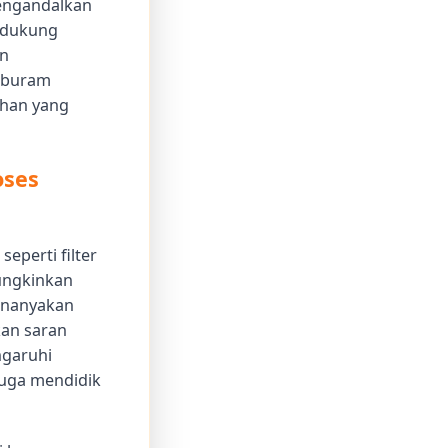
mengandalkan
endukung
an
 buram
ihan yang
oses
seperti filter
mungkinkan
enanyakan
kan saran
ngaruhi
 juga mendidik