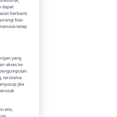
fesional,
n dapat
asan berbasis
urangi bias
manusia tetap
tangan yang
kan akses ke
a pengumpulan
g, terutama
enyusup jika
merusak
n etis,
kan