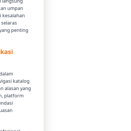
si langsung
ikan umpan
i kesalahan
 selaras
yang penting
kasi
 dalam
igasi katalog
n alasan yang
n, platform
endasi
puasan