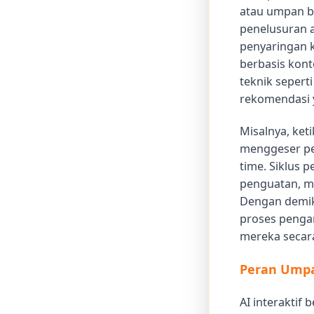
atau umpan ba
penelusuran 
penyaringan 
berbasis kont
teknik sepert
rekomendasi y
Misalnya, ke
menggeser pe
time. Siklus 
penguatan, m
Dengan demik
proses pengam
mereka secar
Peran Umpa
AI interaktif