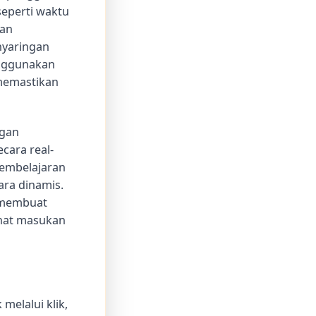
seperti waktu
kan
nyaringan
enggunakan
 memastikan
ngan
cara real-
pembelajaran
ra dinamis.
a membuat
ihat masukan
melalui klik,