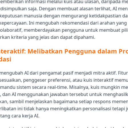
memberikan informasi melalui kuis atau ulasan, daripada 
 disimpulkan saja. Dengan membuat alasan terlihat, AI m
keputusan manusia dengan mengurangi ketidakpastian d
percayaan. Ini mengubah rekomendasi dari arahan yang
 kolaboratif, memberdayakan pengguna untuk membuat pil
rkan kriteria yang jelas dan dapat dipahami.
teraktif: Melibatkan Pengguna dalam Pr
asi
 mengubah AI dari pengamat pasif menjadi mitra aktif. Fitur 
sesuaikan, penggeser preferensi, atau kuis interaktif me
andu sistem secara real-time. Misalnya, kuis mungkin m
ik, dan AI menggunakan jawaban tersebut untuk menghasil
ikan, sambil menjelaskan bagaimana setiap respons meme
erlibatan ini tidak hanya meningkatkan personalisasi tetapi
ang cara kerja AI.