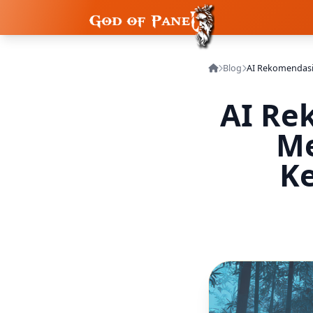
Blog
AI Re
Me
K