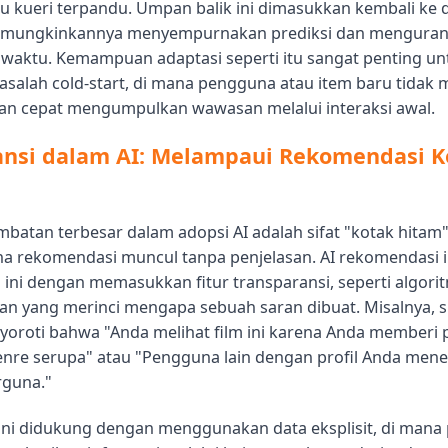
au kueri terpandu. Umpan balik ini dimasukkan kembali ke
emungkinkannya menyempurnakan prediksi dan menguran
 waktu. Kemampuan adaptasi seperti itu sangat penting un
alah cold-start, di mana pengguna atau item baru tidak m
gan cepat mengumpulkan wawasan melalui interaksi awal.
ansi dalam AI: Melampaui Rekomendasi K
mbatan terbesar dalam adopsi AI adalah sifat "kotak hitam
na rekomendasi muncul tanpa penjelasan. AI rekomendasi i
 ini dengan memasukkan fitur transparansi, seperti algori
kan yang merinci mengapa sebuah saran dibuat. Misalnya, 
oroti bahwa "Anda melihat film ini karena Anda memberi 
genre serupa" atau "Pengguna lain dengan profil Anda me
rguna."
 ini didukung dengan menggunakan data eksplisit, di man