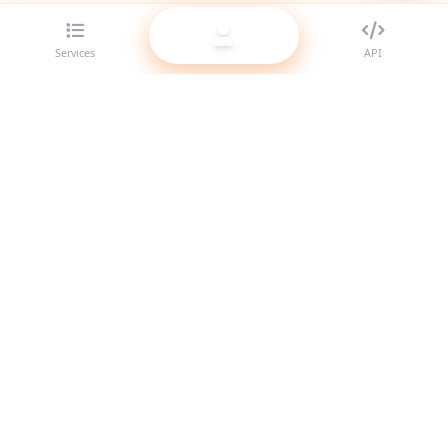
Services
API
Der beste SMM-Panel-Anbieter für Reseller. Stärke deine
Social-Media-Präsenz mit unseren hochwertigen Services.
System online
Schnellzugriffe
Services
API-Dokumentation