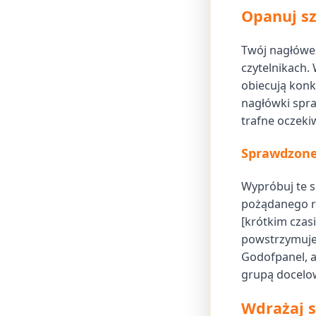
Opanuj s
Twój nagłówek
czytelnikach.
obiecują konk
nagłówki spraw
trafne oczekiw
Sprawdzone
Wypróbuj te s
pożądanego re
[krótkim czas
powstrzymuje”
Godofpanel, a
grupą docelow
Wdrażaj s