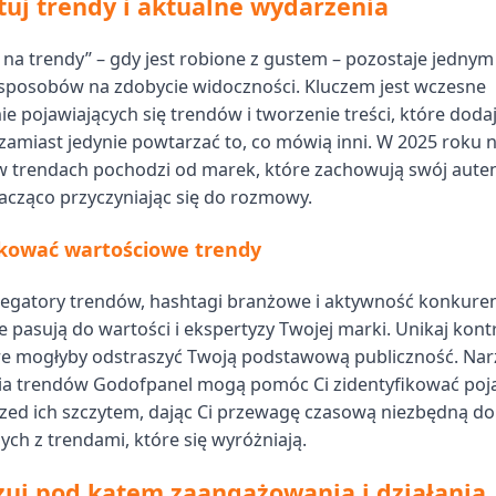
uj trendy i aktualne wydarzenia
na trendy” – gdy jest robione z gustem – pozostaje jednym
sposobów na zdobycie widoczności. Kluczem jest wczesne
e pojawiających się trendów i tworzenie treści, które dodaj
zamiast jedynie powtarzać to, co mówią inni. W 2025 roku n
w trendach pochodzi od marek, które zachowują swój auten
acząco przyczyniając się do rozmowy.
ikować wartościowe trendy
egatory trendów, hashtagi branżowe i aktywność konkurenc
e pasują do wartości i ekspertyzy Twojej marki. Unikaj kon
re mogłyby odstraszyć Twoją podstawową publiczność. Nar
a trendów Godofpanel mogą pomóc Ci zidentyfikować poja
zed ich szczytem, dając Ci przewagę czasową niezbędną do
ych z trendami, które się wyróżniają.
uj pod kątem zaangażowania i działania