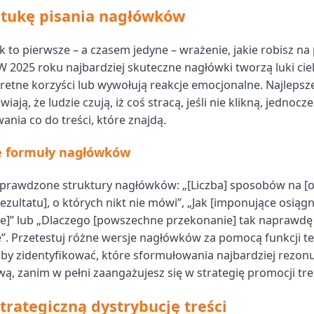
ztukę pisania nagłówków
 to pierwsze – a czasem jedyne – wrażenie, jakie robisz na
 W 2025 roku najbardziej skuteczne nagłówki tworzą luki ci
retne korzyści lub wywołują reakcje emocjonalne. Najleps
iają, że ludzie czują, iż coś stracą, jeśli nie klikną, jednocz
ania co do treści, które znajdą.
 formuły nagłówków
prawdzone struktury nagłówków: „[Liczba] sposobów na [o
zultatu], o których nikt nie mówi”, „Jak [imponujące osiągn
ie]” lub „Dlaczego [powszechne przekonanie] tak naprawdę
. Przetestuj różne wersje nagłówków za pomocą funkcji t
by zidentyfikować, które sformułowania najbardziej rezonu
ą, zanim w pełni zaangażujesz się w strategię promocji treś
trategiczną dystrybucję treści