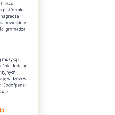
treści.
 platformie,
n nagradza
 mianownikiem
eści gromadzą
u
ą muzyką i
ześnie dodając
rsyjnych
wagę widzów w
rm Godofpanel
zuje
ia