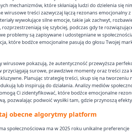
ych mechanizmów, które skłaniają ludzi do dzielenia się ni
e wirusowe treści zazwyczaj łączą rezonans emocjonalny z
teriały wywołujące silne emocje, takie jak zachwyt, rozbawi
 rozprzestrzeniają się szybciej, podczas gdy te rozwiązując
we problemy są zapisywane i udostępniane w społeczności
kacja, które bodźce emocjonalne pasują do głosu Twojej mark
 wirusowe pokazują, że autentyczność przewyższa perfekc
przyciągają surowe, prawdziwe momenty oraz treści zza ku
kluzywne. Planując strategię treści, skup się na tworzeniu 
edukują lub inspirują do działania. Analizy mediów społecz
mogą Ci zidentyfikować, które bodźce emocjonalne rezon
ą, pozwalając podwoić wysiłki tam, gdzie przynoszą efekty
aj obecne algorytmy platform
ma społecznościowa ma w 2025 roku unikalne preferencje