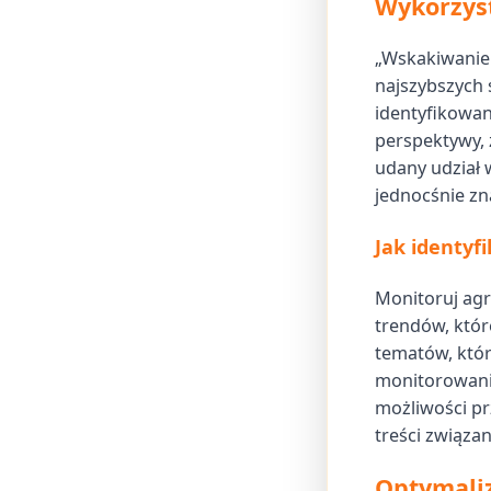
Wykorzyst
„Wskakiwanie 
najszybszych 
identyfikowani
perspektywy, 
udany udział 
jednocśnie zn
Jak identyf
Monitoruj agr
trendów, któr
tematów, któ
monitorowani
możliwości pr
treści związan
Optymaliz