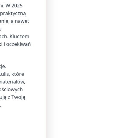
mi. W 2025
 praktyczną
enie, a nawet
e
ach. Kluczem
i i oczekiwań
ję.
lis, które
materiałów,
nościowych
ują z Twoją
.