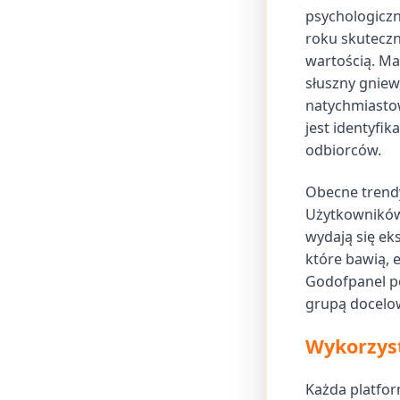
psychologiczn
roku skuteczn
wartością. Ma
słuszny gniew,
natychmiasto
jest identyfi
odbiorców.
Obecne trendy
Użytkowników 
wydają się eks
które bawią, 
Godofpanel po
grupą docelow
Wykorzyst
Każda platfor