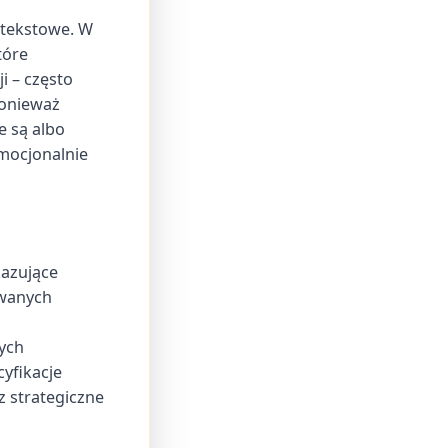
e tekstowe. W
tóre
i – często
ponieważ
e są albo
emocjonalnie
azujące
owanych
nych
yfikacje
 strategiczne