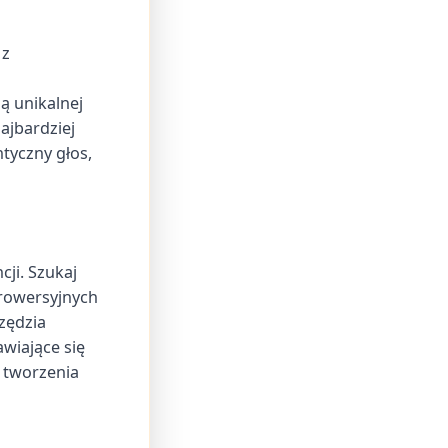
 z
ą unikalnej
ajbardziej
tyczny głos,
ji. Szukaj
trowersyjnych
zędzia
wiające się
 tworzenia