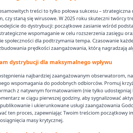
esamowitych treści to tylko połowa sukcesu – strategiczna 
m, czy staną się wirusowe. W 2025 roku skuteczni twórcy tre
odejście do dystrybucji: początkowe zasianie wśród pods
 strategiczne wspomaganie w celu rozszerzenia zasięgu ora
 społeczności dla podtrzymania tempa. Czasowanie każdej 
zbudowania prędkości zaangażowania, którą nagradzają al
m dystrybucji dla maksymalnego wpływu
ostępnienia najbardziej zaangażowanym obserwatorom, na
ego wspomagania do podobnych odbiorców. Promuj krzy
ormach z natywnym formatowaniem (nie tylko udostępniaj li
omentarz w ciągu pierwszej godziny, aby sygnalizować akty
publikowanie i ukierunkowane usługi zaangażowania God
ać ten proces, zapewniając Twoim treściom początkowy i
osiągnięcia masy krytycznej.