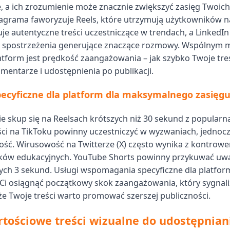
, a ich zrozumienie może znacznie zwiększyć zasięg Twoich 
agrama faworyzuje Reels, które utrzymują użytkowników na
uje autentyczne treści uczestniczące w trendach, a LinkedI
e spostrzeżenia generujące znaczące rozmowy. Wspólnym
atform jest prędkość zaangażowania – jak szybko Twoje tr
omentarze i udostępnienia po publikacji.
pecyficzne dla platform dla maksymalnego zasięg
e skup się na Reelsach krótszych niż 30 sekund z popularn
ści na TikToku powinny uczestniczyć w wyzwaniach, jednoc
ość. Wirusowość na Twitterze (X) często wynika z kontrowe
ątków edukacyjnych. YouTube Shorts powinny przykuwać u
ych 3 sekund. Usługi wspomagania specyficzne dla platfo
i osiągnąć początkowy skok zaangażowania, który sygnali
e Twoje treści warto promować szerszej publiczności.
tościowe treści wizualne do udostępnian