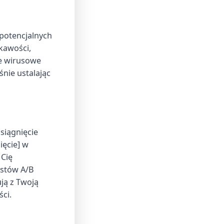
 potencjalnych
ekawości,
ze wirusowe
eśnie ustalając
siągnięcie
ięcie] w
 Cię
estów A/B
ją z Twoją
ci.