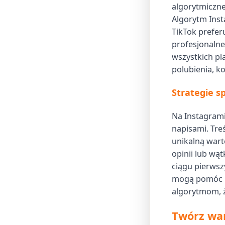
algorytmiczne
Algorytm Inst
TikTok prefer
profesjonaln
wszystkich pl
polubienia, k
Strategie s
Na Instagrami
napisami. Tre
unikalną wart
opinii lub w
ciągu pierwsz
mogą pomóc C
algorytmom, ż
Twórz war