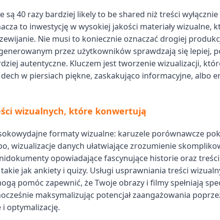
e są 40 razy bardziej likely to be shared niż treści wyłączni
acza to inwestycję w wysokiej jakości materiały wizualne, k
zewijanie. Nie musi to koniecznie oznaczać drogiej produkcj
u generowanym przez użytkowników sprawdzają się lepiej, 
dziej autentyczne. Kluczem jest tworzenie wizualizacji, któr
 dech w piersiach piękne, zaskakująco informacyjne, albo 
ści wizualnych, które konwertują
sokowydajne formaty wizualne: karuzele porównawcze pok
po, wizualizacje danych ułatwiające zrozumienie skomplik
inidokumenty opowiadające fascynujące historie oraz treści
takie jak ankiety i quizy. Usługi usprawniania treści wizual
gą pomóc zapewnić, że Twoje obrazy i filmy spełniają spec
nocześnie maksymalizując potencjał zaangażowania poprzez
i optymalizację.