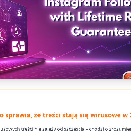
o sprawia, że treści stają się wirusowe w
usowych treści nie zależy od szczęścia – chodzi o zrozumie