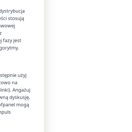
dystrybucja
ści stosują
tawowej
z
fazy jest
gorytmy.
stępnie użyj
żowo na
nki). Angażuj
wną dyskusję.
ofpanel mogą
mpuls