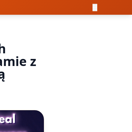
h
amie z
ą