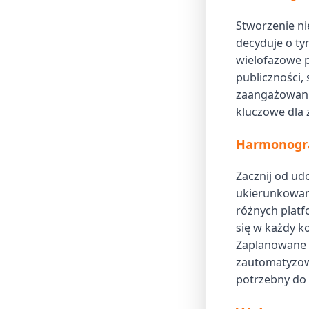
Stworzenie ni
decyduje o ty
wielofazowe p
publiczności,
zaangażowanie
kluczowe dla 
Harmonogra
Zacznij od ud
ukierunkowan
różnych platf
się w każdy k
Zaplanowane 
zautomatyzow
potrzebny do 