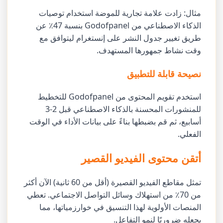
مثال: زادت علامة تجارية للموضة استخدام توصيات
الذكاء الاصطناعي من Godofpanel بنسبة 47٪ عن
طريق تغيير جدول النشر على إنستغرام ليتوافق مع
وقت نشاط جمهورها المستهدف.
نصيحة قابلة للتطبيق
استخدم تقويم المحتوى من Godofpanel للتخطيط
للمنشورات المحسنة بالذكاء الاصطناعي قبل 2-3
أسابيع، ثم قم بضبطها بناءً على بيانات الأداء في الوقت
الفعلي.
أتقن محتوى الفيديو القصير
تمثل مقاطع الفيديو القصيرة (أقل من 60 ثانية) الآن أكثر
من 70٪ من استهلاك وسائل التواصل الاجتماعي. تعطي
المنصات الأولوية لهذا التنسيق في خوارزمياتها، مما
يجعله ضروريًا لنمو التفاعل.