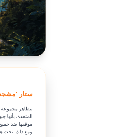
ستار 'مشجعي
موقفها ضد جميع أ
ومع ذلك، تحت هذه