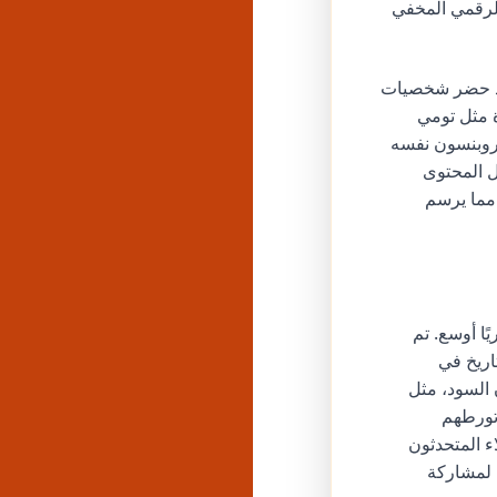
لرقمي المخفي
قد حضر شخصيات
 ظهور شخصية بارزة مثل تومي
ة مسيرة. وقد عزز روبنسون نفسه
ل المحتوى
ن، مما يرسم
ًا أوسع. تم
هم تاريخ في
 السود، مثل
تورطهم
اء المتحدثون
 لمشاركة