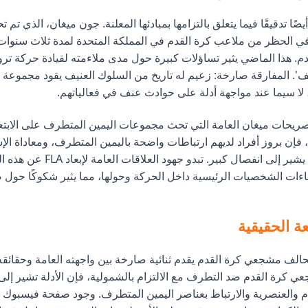
واجه قيادة FLA أيضًا تدقيقًا فيما يتعلق بالتزامها بمبادئها المعلنة. جون ميغان، الذي 
 في الحظر من ملاعب كرة القدم في المملكة المتحدة لمدة ثلاث سنوا
دم. هذا الماضي يثير تساؤلات كبيرة حول مدى ملاءمته لقيادة حركة تروج
عنف'. المفارقة صارخة: زعيم له تاريخ من السلوك العنيف يقود مجموعة
لا سيما عند مواجهة أدلة على حوادث عنف في فعالياتهم.
ريحات ميغان العامة التي تحث مجموعات اليمين المتطرف على الابتعا
إن بروز أفراد لديهم ارتباطات واضحة باليمين المتطرف، ومعاداة الإس
في فعاليات FLA يشير إلى انفصال كبير. تبدو
ماءات الشخصيات الرئيسية داخل الحركة وحولها، مما يثير شكوكًا حول 
 الحقيقية
الف مشجعي كرة القدم يقدم ثنائية صارخة بين واجهته العامة وحقائقه 
 كرة القدم ضد التطرف مع الالتزام بالشمولية، فإن الأدلة تشير إلى 
ام والعنصرية والارتباط بعناصر اليمين المتطرف. وجود صفحة فيسبوك 