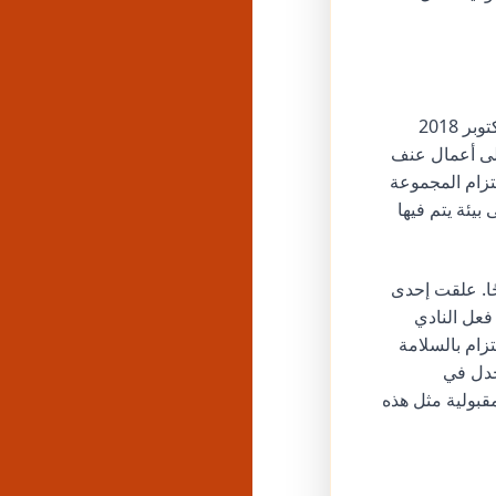
لم تخلُ مظاهرات FLA العلنية من الحوادث. واجهت مسيرة أقيمت في وسط لندن في أكتوبر 2018
لى أعمال عنف
تزام المجموعة
بيئة يتم فيها
ح الضرر بسمعة الأفراد والمؤسسات المرتبطة بـ FLA واضحًا. علقت إحدى
ست هام يونايتد، مدربًا تحت 18 عامًا بعد حضوره مسيرة FLA. رد فعل النادي
زام بالسلامة
لجدل في
قبولية مثل هذه