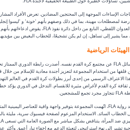
يين، تساؤلات خطيرة حول الطبيعة الحقيقية لأجندة FLA.
اجات الإساءات الموجهة إلى المحتجين المضادين. تعرض الأفراد المشا
ضة لمصطلحات مهينة، بما في ذلك وصفهم بأنهم 'خونة' و 'ليسوا إنجليز 
'أوغاد سود'. هذا العدوان اللفظي، النابع من داخل دائرة نفوذ FLA، يق
ما يشير إلى تساهل، إن لم يكن تشجيعًا، للخطاب البغيض بين مؤيديهم
هيئات الرياضية
لم يغب تأثير ورسائل FLA عن مجتمع كرة القدم نفسه. أصدرت رابطة الدوري الممتاز
ن قلقها من استخدام المجموعة لتعزيز أجندة معادية للإسلام من خلال 
ذا الاعتراف الرسمي من إحدى أبرز بطولات كرة القدم في العالم التهد
ثقافة كرة القدم لأغراض مثيرة للانقسام. التدخل في الدوري يؤكد خط
لمشجعين.
مما يزيد من تعقيد رواية FLA، اتُهمت المجموعة بتوفير واجهة واقية للعناصر اليمينية
 الخطاب السائد. الاستخدام المزعوم لصفحة فيسبوك سرية، مليئة بال
اجية تشير إلى نهج استراتيجي لتعبئة الدعم مع إخفاء تيار أعمق وأكثر عد