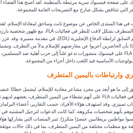
 على صفحة فيسبوك سرية مرتبطة بالمنظمة. لقد أصبح هذا الفضاء ا
ر التي تتناقض بشكل صارخ مع التصريحات العامة للمجموعة.
في هذا المنتدى الخاص عن موضوع ثابت وساحق لمعاداة الإسلام. ل
بارزة من اليمين المتطرف بشكل لافت للنظر في فعاليات FLA، مع
روبنسون، الزعيم السابق لرابطة الدفاع الإنجليزية (EDL)، في مقدم
دًا بأن الحاضرين أعربوا عن معارضتهم للإسلام بدلاً من التطرف. وتشم
المزعوم لصفحة FLA على فيسبوك منشورات تدعو علناً إلى حرب أهلية ضد المسلمي
يولوجيات الأساسية قيد اللعب داخل أجزاء من المجموعة.
 وارتباطات باليمين المتطرف
قلق إلى ما هو أبعد من مجرد مشاعر معادية للإسلام، ليشمل خطابًا عنصري
تحديد المتحدثين في فعاليات FLA على أنهم نشطاء من اليمين المتطرف، بعضهم لدي
 تمييزي. وقد استهدف هؤلاء الأفراد، حسب التقارير، أعضاء البرلمان
وهم بأنهم شخصيات مكروهة. كما كانت الدعوات لترحيل المشتبه في 
سوا مواطنين بريطانيين عنصرًا متكررًا. تثير المنصات التي يشاركها هؤل
ابقة مع منظمات مختلفة من اليمين المتطرف، بما في ذلك حالات موثقة