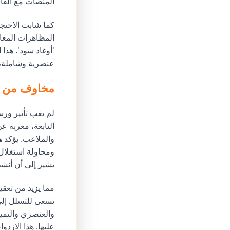
المنصات مع الفاش
كما شابت الاحتج
المظاهرات المعار
عنصرية وشاملة، م
مخاوف من ال
التابعة، معربة ع
والملاعب. يؤكد ه
ومحاولة استغلال 
يشير إلى أن أنشطة FLA تتجاوز مجرد تجمع ل
تسعى للتسلل إلى
عليها. هذا الازدو