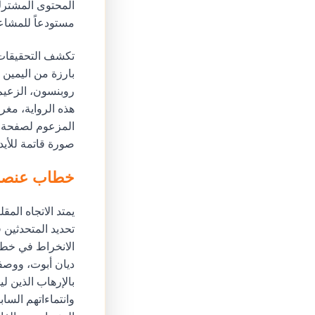
المحتوى المشترك
مستودعاً للمشاع
تكشف التحقيقات 
هذه الرواية، مغر
صورة قاتمة للأيد
خطاب عنصري
يمتد الاتجاه الم
الانخراط في خطاب
ديان أبوت، ووصف
بالإرهاب الذين لي
وانتماءاتهم الس