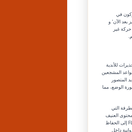
ركون في
بعد الآن' و
وض ادعاءاتهم بأنهم حركة غير
.
 تحذيرات للأندية
قواعد المشجعين
يد المتصور
ورة الوضع، مما
 المتطرفة التي
محتوى العنيف
والعنصري والتمييزي ضد المرأة، يتناقض بشكل مباشر مع الصورة العامة التي تسعى FLA إلى الحفاظ
وانية داخل