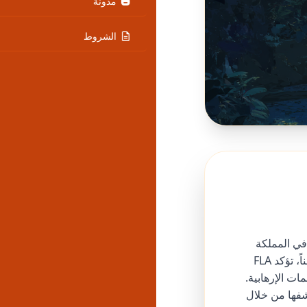
مدونة
الشروط
ة النطاق في المملكة
المتحدة، بأنها جبهة موحدة ضد التطرف، تجمع مشجعي كرة القدم من مختلف الأندية. علناً، تؤكد FLA
ت الإرهابية.
شفها من خلال