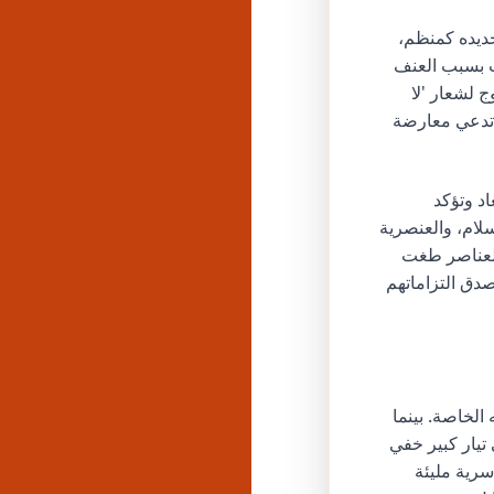
تم تحديده كمنظم،
ت بسبب العنف
 لشعار 'لا
 تدعي معارضة
د وتؤكد
لام، والعنصرية
 جهود العلاقات العامة لإبعاد FLA عن هذه العناصر طغت
صدق التزاماتهم
الخاصة. بينما
تيار كبير خفي
سرية مليئة