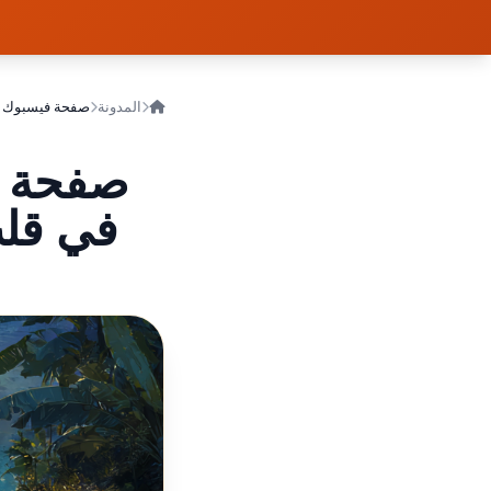
المدونة
صفحة ف
في قلب