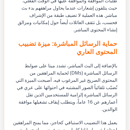
طلبات الموافقة والموافقة عليها في الوقت الفعلي،
حيث يتلقون إشعارات عندما يحاول مراهقهم بدء بث
مباشر. هذه العملية لا تضيف طبقة من الإشراف
فحسب، بل تثقف العائلات أيضاً حول إمكانيات ومزالق
إنشاء المحتوى المباشر.
حماية الرسائل المباشرة: ميزة تضبيب
المحتوى العاري
بالإضافة إلى البث المباشر، تشدد ميتا على ضوابط
الرسائل المباشرة (DMs) لحماية المراهقين من
المحتوى الصريح غير المرغوب فيه. أصبحت الميزة التي
تُضبّب تلقائياً الصور المشتبه في احتوائها على عري في
الرسائل المباشرة إلزامية للمستخدمين الذين تقل
أعمارهم عن 16 عاماً، ويتطلب إيقاف تشغيلها موافقة
الوالدين.
يعمل هذا التضيبب الاستباقي كحاجز، مما يمنح المراهقين
لحظة ليقرروا ما إذا كانوا يريدون عرض مواد حساسة