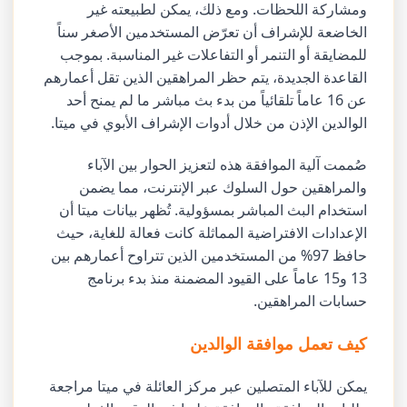
ومشاركة اللحظات. ومع ذلك، يمكن لطبيعته غير
الخاضعة للإشراف أن تعرّض المستخدمين الأصغر سناً
للمضايقة أو التنمر أو التفاعلات غير المناسبة. بموجب
القاعدة الجديدة، يتم حظر المراهقين الذين تقل أعمارهم
عن 16 عاماً تلقائياً من بدء بث مباشر ما لم يمنح أحد
الوالدين الإذن من خلال أدوات الإشراف الأبوي في ميتا.
صُممت آلية الموافقة هذه لتعزيز الحوار بين الآباء
والمراهقين حول السلوك عبر الإنترنت، مما يضمن
استخدام البث المباشر بمسؤولية. تُظهر بيانات ميتا أن
الإعدادات الافتراضية المماثلة كانت فعالة للغاية، حيث
حافظ 97% من المستخدمين الذين تتراوح أعمارهم بين
13 و15 عاماً على القيود المضمنة منذ بدء برنامج
حسابات المراهقين.
كيف تعمل موافقة الوالدين
يمكن للآباء المتصلين عبر مركز العائلة في ميتا مراجعة