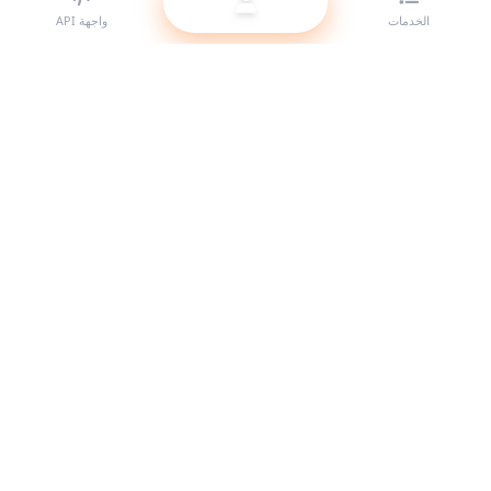
الخدمات
واجهة API
أفضل مزود لوحات SMM للمتعهدين (الريسيلر). عزّز حضورك على مواقع
التواصل الاجتماعي مع خدماتنا عالية الجودة.
النظام متصل
روابط سريعة
الخدمات
دليل الـ API
شروط الخدمة
الدعم