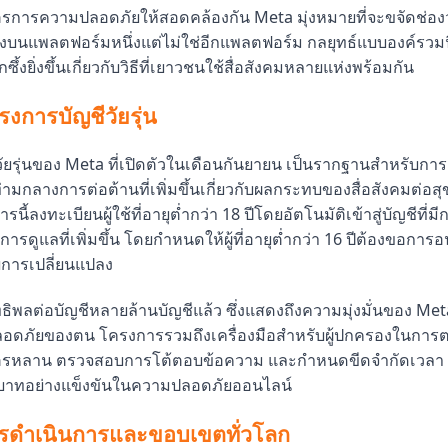
รการความปลอดภัยให้สอดคล้องกัน Meta มุ่งหมายที่จะขจัดช่องว่า
ยงบนแพลตฟอร์มหนึ่งแต่ไม่ใช่อีกแพลตฟอร์ม กลยุทธ์แบบองค์รวมนี
กซึ้งยิ่งขึ้นเกี่ยวกับวิธีที่เยาวชนใช้สื่อสังคมหลายแห่งพร้อมกัน
ครงการบัญชีวัยรุ่น
ยรุ่นของ Meta ที่เปิดตัวในเดือนกันยายน เป็นรากฐานสำหรับการอ
้นท่ามกลางการต่อต้านที่เพิ่มขึ้นเกี่ยวกับผลกระทบของสื่อสังคมต่อ
ี้ลงทะเบียนผู้ใช้ที่อายุต่ำกว่า 18 ปีโดยอัตโนมัติเข้าสู่บัญชีที่ม
ารดูแลที่เพิ่มขึ้น โดยกำหนดให้ผู้ที่อายุต่ำกว่า 16 ปีต้องขอการอนุ
การเปลี่ยนแปลง
ทธิพลต่อบัญชีหลายล้านบัญชีแล้ว ซึ่งแสดงถึงความมุ่งมั่นของ M
ลอดภัยของตน โครงการรวมถึงเครื่องมือสำหรับผู้ปกครองในกา
ตรหลาน ตรวจสอบการโต้ตอบข้อความ และกำหนดขีดจำกัดเวลา เพ
บาทอย่างแข็งขันในความปลอดภัยออนไลน์
ารดำเนินการและขอบเขตทั่วโลก