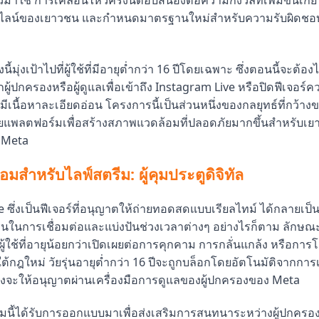
มาใช้ การเคลื่อนไหวครั้งนี้ตอบสนองต่อความกังวลที่เพิ่มขึ้นเกี่ย
นไลน์ของเยาวชน และกำหนดมาตรฐานใหม่สำหรับความรับผิดช
้มุ่งเป้าไปที่ผู้ใช้ที่มีอายุต่ำกว่า 16 ปีโดยเฉพาะ ซึ่งตอนนี้จะต้อง
ผู้ปกครองหรือผู้ดูแลเพื่อเข้าถึง Instagram Live หรือปิดฟีเจอร์
ีเนื้อหาละเอียดอ่อน โครงการนี้เป็นส่วนหนึ่งของกลยุทธ์ที่กว้า
พลตฟอร์มเพื่อสร้างสภาพแวดล้อมที่ปลอดภัยมากขึ้นสำหรับเยาว
 Meta
มสำหรับไลฟ์สตรีม: ผู้คุมประตูดิจิทัล
 ซึ่งเป็นฟีเจอร์ที่อนุญาตให้ถ่ายทอดสดแบบเรียลไทม์ ได้กลายเป็น
ุ่นในการเชื่อมต่อและแบ่งปันช่วงเวลาต่างๆ อย่างไรก็ตาม ลักษณะท
้ใช้ที่อายุน้อยกว่าเปิดเผยต่อการคุกคาม การกลั่นแกล้ง หรือการโต
กฎใหม่ วัยรุ่นอายุต่ำกว่า 16 ปีจะถูกบล็อกโดยอัตโนมัติจากการเ
รองจะให้อนุญาตผ่านเครื่องมือการดูแลของผู้ปกครองของ Meta
นี้ได้รับการออกแบบมาเพื่อส่งเสริมการสนทนาระหว่างผู้ปกครองแล