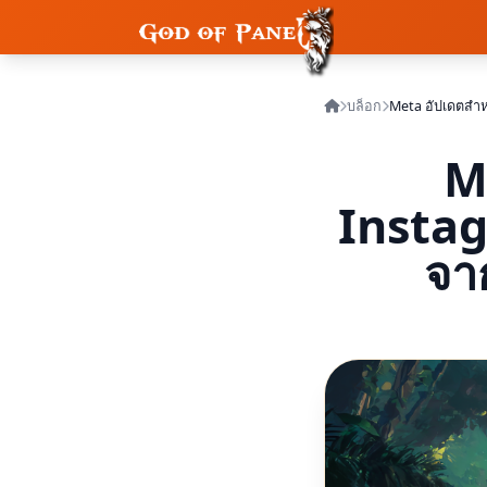
บล็อก
M
Instag
จา