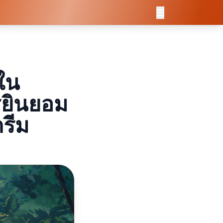
ใน
รยินยอม
รีม