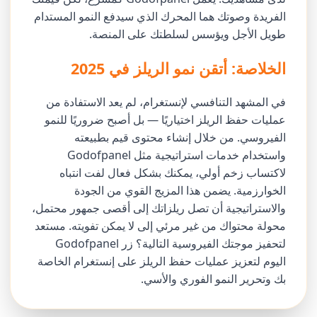
الفريدة وصوتك هما المحرك الذي سيدفع النمو المستدام
طويل الأجل ويؤسس لسلطتك على المنصة.
الخلاصة: أتقن نمو الريلز في 2025
في المشهد التنافسي لإنستغرام، لم يعد الاستفادة من
عمليات حفظ الريلز اختياريًا — بل أصبح ضروريًا للنمو
الفيروسي. من خلال إنشاء محتوى قيم بطبيعته
واستخدام خدمات استراتيجية مثل Godofpanel
لاكتساب زخم أولي، يمكنك بشكل فعال لفت انتباه
الخوارزمية. يضمن هذا المزيج القوي من الجودة
والاستراتيجية أن تصل ريلزاتك إلى أقصى جمهور محتمل،
محولة محتواك من غير مرئي إلى لا يمكن تفويته. مستعد
لتحفيز موجتك الفيروسية التالية؟ زر Godofpanel
اليوم لتعزيز عمليات حفظ الريلز على إنستغرام الخاصة
بك وتحرير النمو الفوري والأسي.