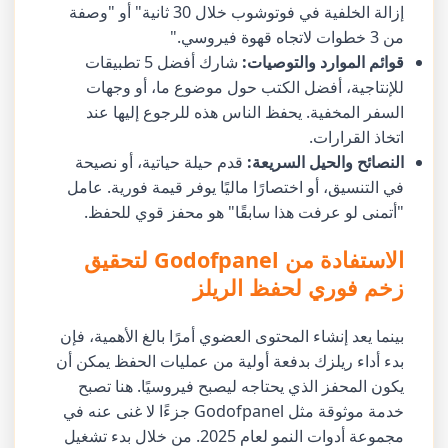
إزالة الخلفية في فوتوشوب خلال 30 ثانية" أو "وصفة
من 3 خطوات لاتجاه قهوة فيروسي."
قوائم الموارد والتوصيات:
شارك أفضل 5 تطبيقات
للإنتاجية، أفضل الكتب حول موضوع ما، أو وجهات
السفر المخفية. يحفظ الناس هذه للرجوع إليها عند
اتخاذ القرارات.
النصائح والحيل السريعة:
قدم حيلة حياتية، أو نصيحة
في التنسيق، أو اختصارًا ماليًا يوفر قيمة فورية. عامل
"أتمنى لو عرفت هذا سابقًا" هو محفز قوي للحفظ.
الاستفادة من Godofpanel لتحقيق
زخم فوري لحفظ الريلز
بينما يعد إنشاء المحتوى العضوي أمرًا بالغ الأهمية، فإن
بدء أداء ريلزك بدفعة أولية من عمليات الحفظ يمكن أن
يكون المحفز الذي يحتاجه ليصبح فيروسيًا. هنا تصبح
خدمة موثوقة مثل Godofpanel جزءًا لا غنى عنه في
مجموعة أدوات النمو لعام 2025. من خلال بدء تشغيل