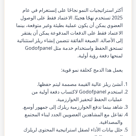
أكثر استراتيجيات النمو نجاحًا على إنستغرام في عام
2025 تستخدم نهجًا هجينًا. الاعتماد فقط على الوصول
العضوي يمكن أن يكون عملية بطيئة وغير متوقعة، بينما
الاعتماد فقط على الدفعات المدفوعة يمكن أن يفتقر
إلى الأصالة. الصيغة الفائقة تتضمن إنشاء ريلز استثنائية
تستحق الحفظ واستخدام خدمة مثل Godofpanel
لمنحها دفعة رؤية أولية.
يعمل هذا الدمج كحلقة نمو قوية:
أنشئ ريلز عالية القيمة مصممة ليتم حفظها.
استخدم Godofpanel لاكتساب دفعة أولية من
عمليات الحفظ لتحفيز الخوارزمية.
شاهد بينما تدفع الخوارزمية ريلزك إلى جمهور أوسع.
تفاعل مع المشاهدين العضويين الجدد لبناء المجتمع
والمصداقية.
حلل بيانات الأداء لصقل استراتيجية المحتوى لريلزك