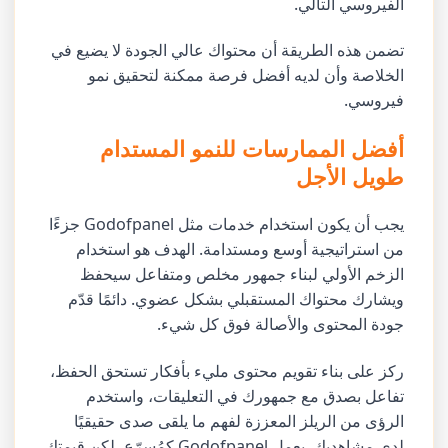
الفيروسي التالي.
تضمن هذه الطريقة أن محتواك عالي الجودة لا يضيع في
الخلاصة وأن لديه أفضل فرصة ممكنة لتحقيق نمو
فيروسي.
أفضل الممارسات للنمو المستدام
طويل الأجل
يجب أن يكون استخدام خدمات مثل Godofpanel جزءًا
من استراتيجية أوسع ومستدامة. الهدف هو استخدام
الزخم الأولي لبناء جمهور مخلص ومتفاعل سيحفظ
ويشارك محتواك المستقبلي بشكل عضوي. دائمًا قدّم
جودة المحتوى والأصالة فوق كل شيء.
ركز على بناء تقويم محتوى مليء بأفكار تستحق الحفظ،
تفاعل بصدق مع جمهورك في التعليقات، واستخدم
الرؤى من الريلز المعززة لفهم ما يلقى صدى حقيقيًا
لدى مشاهديك. يعمل Godofpanel كمُسرّع، لكن قيمتك