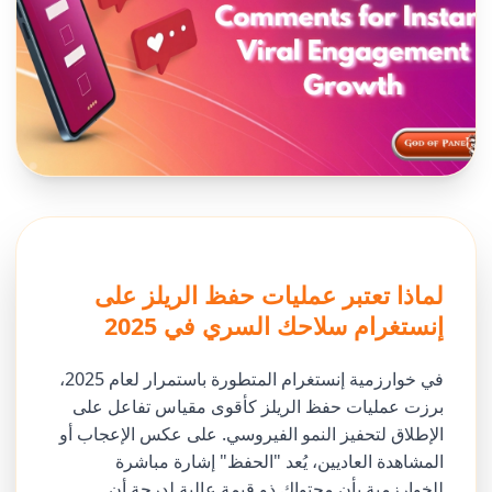
لماذا تعتبر عمليات حفظ الريلز على
إنستغرام سلاحك السري في 2025
في خوارزمية إنستغرام المتطورة باستمرار لعام 2025،
برزت عمليات حفظ الريلز كأقوى مقياس تفاعل على
الإطلاق لتحفيز النمو الفيروسي. على عكس الإعجاب أو
المشاهدة العاديين، يُعد "الحفظ" إشارة مباشرة
للخوارزمية بأن محتواك ذو قيمة عالية لدرجة أن