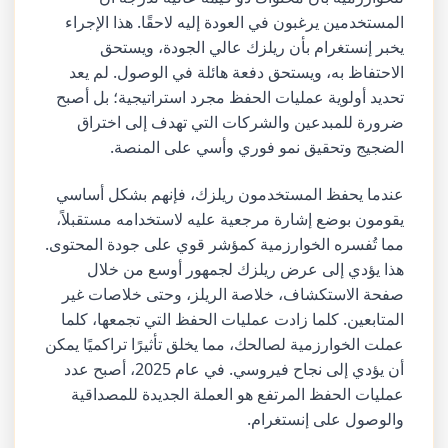
المستخدمين يرغبون في العودة إليه لاحقًا. هذا الإجراء
يخبر إنستغرام بأن ريلزك عالي الجودة، ويستحق
الاحتفاظ به، ويستحق دفعة هائلة في الوصول. لم يعد
تحديد أولوية عمليات الحفظ مجرد استراتيجية؛ بل أصبح
ضرورة للمبدعين والشركات التي تهدف إلى اختراق
الضجيج وتحقيق نمو فوري وأسي على المنصة.
عندما يحفظ المستخدمون ريلزك، فإنهم بشكل أساسي
يقومون بوضع إشارة مرجعية عليه لاستخدامه مستقبلاً،
مما تُفسره الخوارزمية كمؤشر قوي على جودة المحتوى.
هذا يؤدي إلى عرض ريلزك لجمهور أوسع من خلال
صفحة الاستكشاف، خلاصة الريلز، وحتى خلاصات غير
المتابعين. كلما زادت عمليات الحفظ التي تجمعها، كلما
عملت الخوارزمية لصالحك، مما يخلق تأثيرًا تراكميًا يمكن
أن يؤدي إلى نجاح فيروسي. في عام 2025، أصبح عدد
عمليات الحفظ المرتفع هو العملة الجديدة للمصداقية
والوصول على إنستغرام.