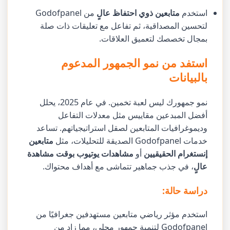
استخدم
متابعين ذوي احتفاظ عالٍ
من Godofpanel
لتحسين المصداقية، ثم تفاعل مع تعليقات ذات صلة
بمجال تخصصك لتعميق العلاقات.
استفد من نمو الجمهور المدعوم
بالبيانات
نمو جمهورك ليس لعبة تخمين. في عام 2025، يحلل
أفضل المبدعين مقاييس مثل معدلات التفاعل
وديموغرافيات المتابعين لصقل استراتيجياتهم. تساعد
خدمات Godofpanel الصديقة للتحليلات، مثل
متابعين
إنستغرام الحقيقيين
أو
مشاهدات يوتيوب بوقت مشاهدة
عالٍ
، في جذب جماهير تتماشى مع أهداف محتواك.
دراسة حالة:
استخدم مؤثر رياضي متابعين مستهدفين جغرافيًا من
Godofpanel لتنمية جمهور محلي، مما زاد من