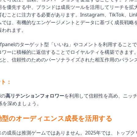
用を優先する中、ブランドは成長ツールを活用してリーチを拡
ことに注力する必要があります。Instagram、TikTok、Lin
ムでは、有機的なエンゲージメントとデータに基づく成長戦略
報われます。
ofpanelのターゲット型「いいね」やコメントを利用すること
ロワーに積極的に返信することでロイヤルティを構築できます
化と、信頼性のためのパーソナライズされた相互作用のバラン
ント：
lの
高リテンションフォロワー
を利用して信頼性を高め、ニッ
係を深めましょう。
動型のオーディエンス成長を活用する
スの成長は推測ゲームではありません。2025年では、トップク