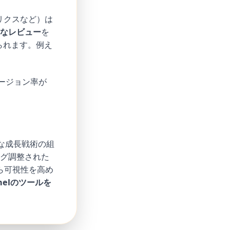
トリクスなど）は
なレビュー
を
られます。例え
ージョン率が
な成長戦術の組
ング調整された
ら可視性を高め
anelのツールを