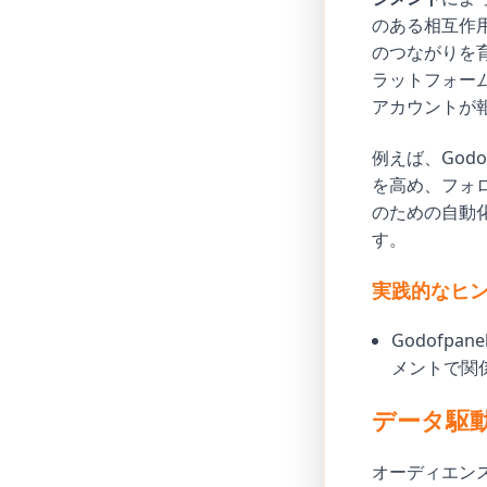
のある相互作
のつながりを育む
ラットフォー
アカウントが
例えば、God
を高め、フォ
のための自動
す。
実践的なヒ
Godofpane
メントで関
データ駆
オーディエン