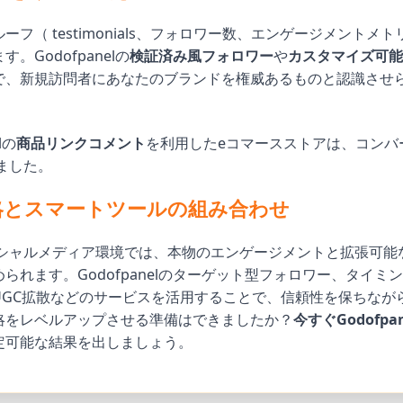
ーフ（ testimonials、フォロワー数、エンゲージメントメ
。Godofpanelの
検証済み風フォロワー
や
カスタマイズ可能
で、新規訪問者にあなたのブランドを権威あるものと認識させ
lの
商品リンクコメント
を利用したeコマースストアは、コンバ
ました。
略とスマートツールの組み合わせ
ソーシャルメディア環境では、本物のエンゲージメントと拡張可能
られます。Godofpanelのターゲット型フォロワー、タイミ
UGC拡散などのサービスを活用することで、信頼性を保ちなが
略をレベルアップさせる準備はできましたか？
今すぐGodofp
定可能な結果を出しましょう。