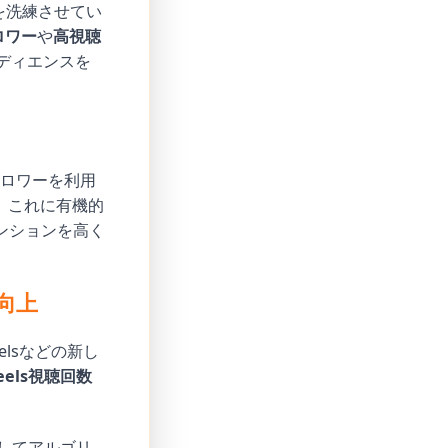
を洗練させてい
ロワー
や
高視聴
ディエンスを
ォロワーを利用
。これに有機的
ンションを高く
向上
eelsなどの新し
eels視聴回数
t してアルゴリ