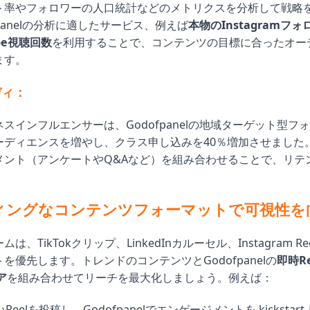
ト率やフォロワーの人口統計などのメトリクスを分析して戦略
fpanelの分析に適したサービス、例えば
本物のInstagramフォ
be視聴回数
を利用することで、コンテンツの目標に合ったオー
ます。
ディ：
スインフルエンサーは、Godofpanelの地域ターゲット型フ
ーディエンスを増やし、クラス申し込みを40％増加させました
メント（アンケートやQ&Aなど）を組み合わせることで、リテ
ィングなコンテンツフォーマットで可視性を
は、TikTokクリップ、LinkedInカルーセル、Instagram R
を優先します。トレンドのコンテンツとGodofpanelの
即時R
ア
を組み合わせてリーチを最大化しましょう。例えば：
eelを投稿し、Godofpanelでエンゲージメントを kickstar