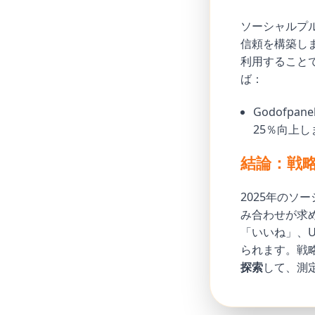
ソーシャルプル
信頼を構築します
利用すること
ば：
Godofpane
25％向上し
結論：戦
2025年の
み合わせが求め
「いいね」、
られます。戦
探索
して、測