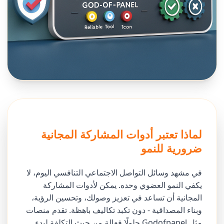
لماذا تعتبر أدوات المشاركة المجانية
ضرورية للنمو
في مشهد وسائل التواصل الاجتماعي التنافسي اليوم، لا
يكفي النمو العضوي وحده. يمكن لأدوات المشاركة
المجانية أن تساعد في تعزيز وصولك، وتحسين الرؤية،
وبناء المصداقية - دون تكبد تكاليف باهظة. تقدم منصات
مثل Godofpanel حلولًا فعالة من حيث التكلفة لبدء