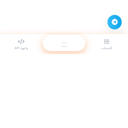
الخدمات
واجهة API
أفضل مزود لوحات SMM للمتعهدين (الريسيلر). عزّز حضورك على مواقع
التواصل الاجتماعي مع خدماتنا عالية الجودة.