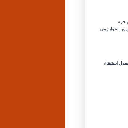
ن. تقدم حزم
لظهور الخوارزمي
عدل استبقاء