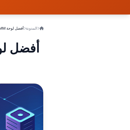
المدونة
أفضل لوحة SMM لنمو خادم ديسكورد مع نتائج فورية