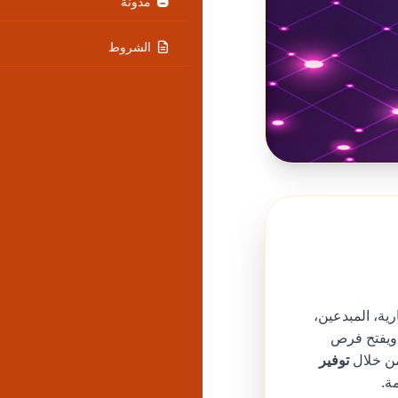
مدونة
الشروط
ية، المبدعين،
 ويفتح فرص
توفير
ة.