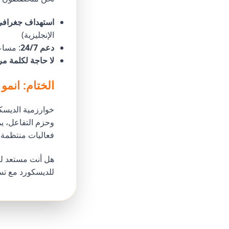
استهداف جغرافي
الإنجليزية)
دعم 24/7
: مساع
لا حاجة لكلمة مر
الختام: انم
وحزم التفاعل، ي
فعاليات منتظمة (
هل أنت مستعد ل
للديسكورد مع ت