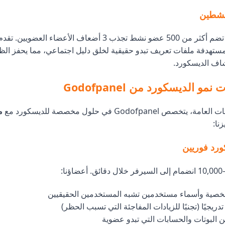
لنشطين
السيرفرات التي تضم أكثر من 500 عضو نشط تجذب 3 أضعاف الأعضاء العضويي
Godofpa المستهدفة ملفات تعريف تبدو حقيقية لخلق دليل اجتماعي، مما يحفز ا
ف الديسكورد.
 الديسكورد من Godofpanel
Godofpane في حلول مخصصة للديسكورد مع
م
زنا:
خصية وأسماء مستخدمين تشبه المستخدمين الحقيقيين
يجيًا (تجنبًا للزيادات المفاجئة التي تسبب الحظر)
 البوتات والحسابات التي تبدو عضوية