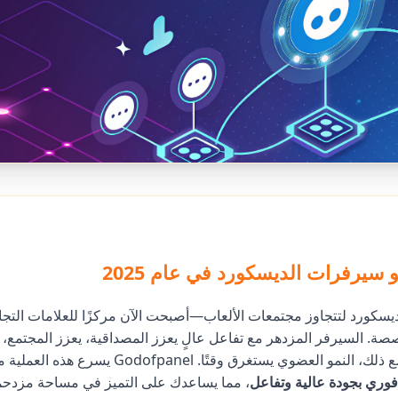
و سيرفرات الديسكورد في عام 2025
سكورد لتتجاوز مجتمعات الألعاب—أصبحت الآن مركزًا للعلامات التجار
صة. السيرفر المزدهر مع تفاعل عالٍ يعزز المصداقية، يعزز المجتمع،
 العضوي يستغرق وقتًا. Godofpanel يسرع هذه العملية من خلال
وري بجودة عالية وتفاعل
، مما يساعدك على التميز في مساحة مزدحم