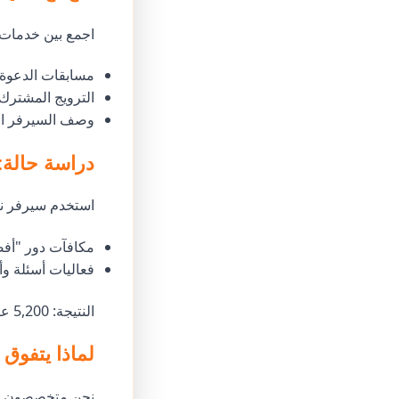
اجمع بين خدمات Godofpanel مع
مسابقات الدعوة 
الترويج المشترك
وصف السيرفر ال
دراسة حالة: سيرفر
استخدم سيرفر نصائح Valorant حزمة
مكافآت دور "أ
فعاليات أسئلة وأ
النتيجة: 5,200 عضو مع معدل نشاط أسبوعي 30%—أعلى بثلاث مرات من المتوسطات الصناعية.
لماذا يتفوق Godofpanel على لوحات SMM الأخرى
نحن متخصصون في