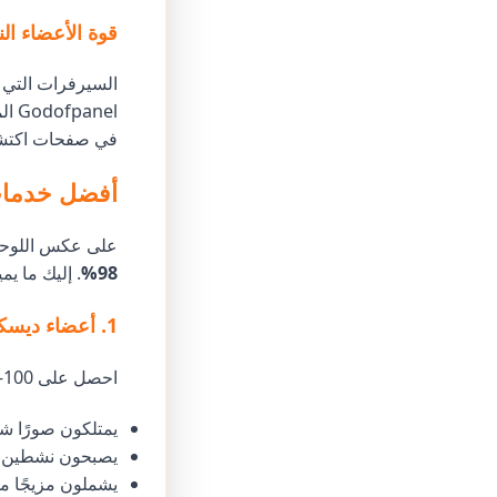
قوة الأعضاء ا
nel
في صفحات اكتشا
أفضل خدمات نمو
على عكس اللوحات العامة، يتخصص l
98%
. إليك ما يمي
1. أعضاء ديسكورد فوريين
احصل على 100–10,000 انضمام إلى السيرفر خلال دقائق. أعضاؤنا:
يمتلكون صورًا ش
يصبحون نشطين تدر
يشملون مزيجًا من