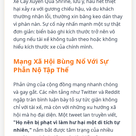
Xe Cây Xuyên Qua Shrine, lưu ý, hầu hết thiệt
hại xảy ra với gương chiếu hậu, và du khách
thường nhận lỗi, thường xin băng keo dán thay
vì phàn nàn. Sự cố này nhấn mạnh một sự thật
đơn giản: biển báo ghi kích thước trở nên vô
dụng nếu tài xế không tuân theo hoặc không
hiểu kích thước xe của chính mình.
Mạng Xã Hội Bùng Nổ Với Sự
Phẫn Nộ Tập Thể
Phản ứng của cộng đồng mạng nhanh chóng
và gay gắt. Các nền tảng như Twitter và Reddit
ngập tràn bình luận bày tỏ sự tức giận không
chỉ với tài xế, mà còn với những xu hướng xã
hội mà họ đại diện. Một tweet lan truyền viết,
"Họ nên bị phạt vì làm hư hại một di tích tự
nhiên,"
nắm bắt được tâm trạng của nhiều