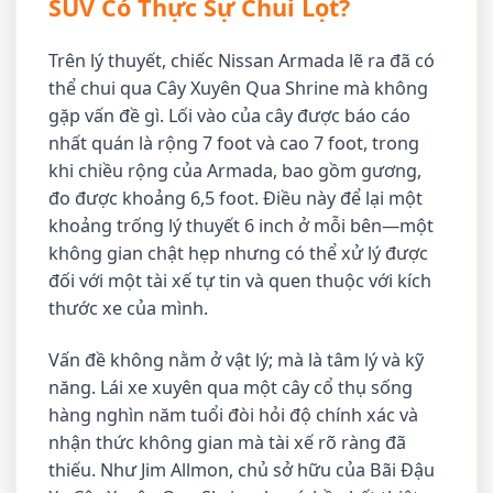
SUV Có Thực Sự Chui Lọt?
Trên lý thuyết, chiếc Nissan Armada lẽ ra đã có
thể chui qua Cây Xuyên Qua Shrine mà không
gặp vấn đề gì. Lối vào của cây được báo cáo
nhất quán là rộng 7 foot và cao 7 foot, trong
khi chiều rộng của Armada, bao gồm gương,
đo được khoảng 6,5 foot. Điều này để lại một
khoảng trống lý thuyết 6 inch ở mỗi bên—một
không gian chật hẹp nhưng có thể xử lý được
đối với một tài xế tự tin và quen thuộc với kích
thước xe của mình.
Vấn đề không nằm ở vật lý; mà là tâm lý và kỹ
năng. Lái xe xuyên qua một cây cổ thụ sống
hàng nghìn năm tuổi đòi hỏi độ chính xác và
nhận thức không gian mà tài xế rõ ràng đã
thiếu. Như Jim Allmon, chủ sở hữu của Bãi Đậu