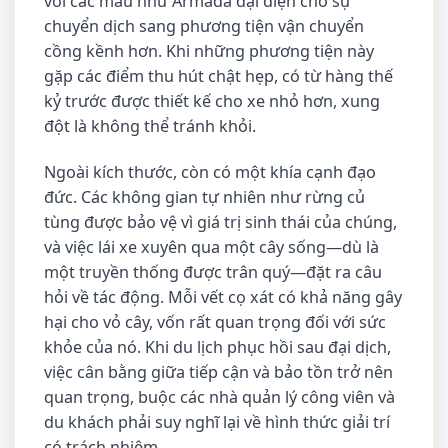
với các mẫu như Armada đại diện cho sự
chuyển dịch sang phương tiện vận chuyển
cồng kềnh hơn. Khi những phương tiện này
gặp các điểm thu hút chật hẹp, có từ hàng thế
kỷ trước được thiết kế cho xe nhỏ hơn, xung
đột là không thể tránh khỏi.
Ngoài kích thước, còn có một khía cạnh đạo
đức. Các không gian tự nhiên như rừng củ
tùng được bảo vệ vì giá trị sinh thái của chúng,
và việc lái xe xuyên qua một cây sống—dù là
một truyền thống được trân quý—đặt ra câu
hỏi về tác động. Mỗi vết cọ xát có khả năng gây
hại cho vỏ cây, vốn rất quan trọng đối với sức
khỏe của nó. Khi du lịch phục hồi sau đại dịch,
việc cân bằng giữa tiếp cận và bảo tồn trở nên
quan trọng, buộc các nhà quản lý công viên và
du khách phải suy nghĩ lại về hình thức giải trí
có trách nhiệm.