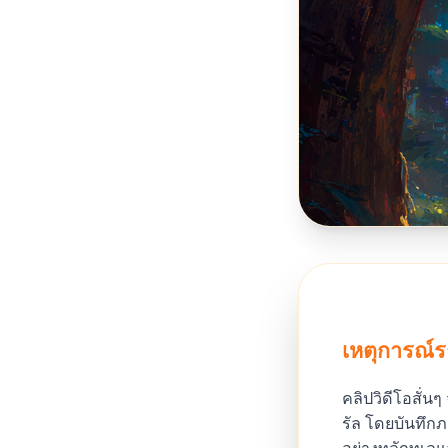
เหตุการณ์ร
คลิปวิดีโอสั่
รัล โดยบันทึก