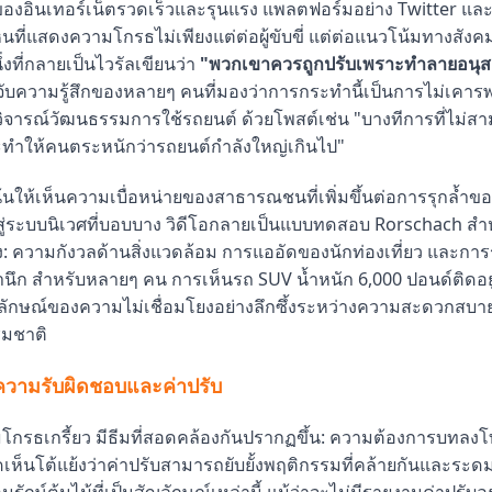
อินเทอร์เน็ตรวดเร็วและรุนแรง แพลตฟอร์มอย่าง Twitter และ 
นที่แสดงความโกรธไม่เพียงแต่ต่อผู้ขับขี่ แต่ต่อแนวโน้มทางสังค
่งที่กลายเป็นไวรัลเขียนว่า
"พวกเขาควรถูกปรับเพราะทำลายอนุสา
งจับความรู้สึกของหลายๆ คนที่มองว่าการกระทำนี้เป็นการไม่เคารพ 
่อวิจารณ์วัฒนธรรมการใช้รถยนต์ ด้วยโพสต์เช่น "บางทีการที่ไม่ส
้จะทำให้คนตระหนักว่ารถยนต์กำลังใหญ่เกินไป"
เน้นให้เห็นความเบื่อหน่ายของสาธารณชนที่เพิ่มขึ้นต่อการรุกล้
ู่ระบบนิเวศที่บอบบาง วิดีโอกลายเป็นแบบทดสอบ Rorschach สำ
: ความกังวลด้านสิ่งแวดล้อม การแออัดของนักท่องเที่ยว และการร
ึก สำหรับหลายๆ คน การเห็นรถ SUV น้ำหนัก 6,000 ปอนด์ติดอยู
ักษณ์ของความไม่เชื่อมโยงอย่างลึกซึ้งระหว่างความสะดวกสบาย
รมชาติ
ความรับผิดชอบและค่าปรับ
กรธเกรี้ยว มีธีมที่สอดคล้องกันปรากฏขึ้น: ความต้องการบทลง
เห็นโต้แย้งว่าค่าปรับสามารถยับยั้งพฤติกรรมที่คล้ายกันและระด
ักษ์ต้นไม้ที่เป็นสัญลักษณ์เหล่านี้ แม้ว่าจะไม่มีรายงานค่าปรับ