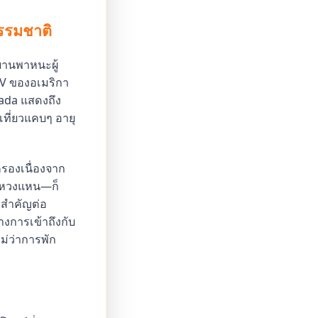
ธรรมชาติ
งยานพาหนะผู้
UV ของอเมริกา
mada แสดงถึง
เที่ยวแคบๆ อายุ
ครองเนื่องจาก
ี่หวงแหน—ก็
งสำคัญต่อ
างการเข้าถึงกับ
ม่ว่าการพัก