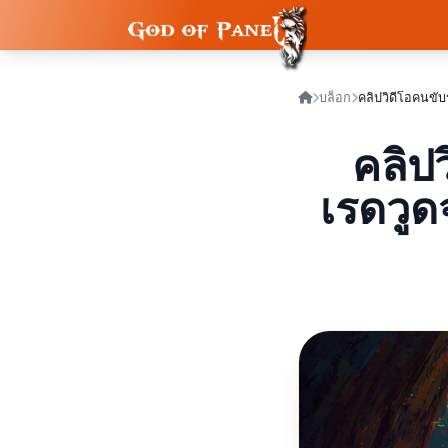
บล็อก
คลิป
เรดวู