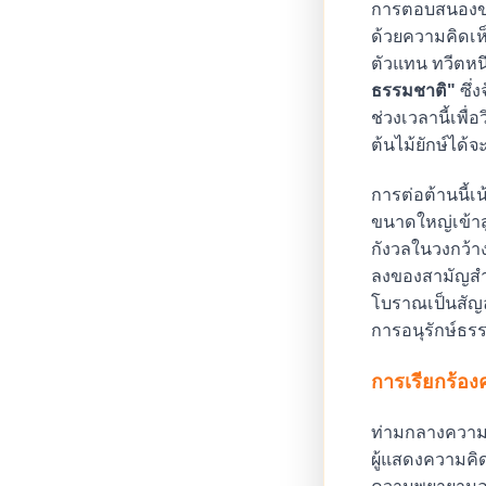
การตอบสนองของ
ด้วยความคิดเห็
ตัวแทน ทวีตหนึ
ธรรมชาติ"
ซึ่
ช่วงเวลานี้เพื
ต้นไม้ยักษ์ได
การต่อต้านนี้
ขนาดใหญ่เข้าส
กังวลในวงกว้าง
ลงของสามัญสำน
โบราณเป็นสัญล
การอนุรักษ์ธร
การเรียกร้อง
ท่ามกลางความโ
ผู้แสดงความคิด
ความพยายามอนุร