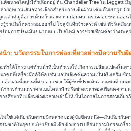
ถยนต์ขนาดใหญ่ มีตัวเลือกอยู่ ต้น Chandelier Tree ใน Leggett มีอุ
หลายอุทยานเสนอทางเลือกสำหรับการเดินผ่าน เช่น ต้นเรดวูด Cal
ุญแจสำคัญคือการค้นคว้าและความถ่อมตน: ตรวจสอบขนาดออนไลน์
ละรู้ว่าเมื่อใดควรถอยออกไป โซลูชันที่สร้างสรรค์ เช่น ทัวร์เสมือน
้นพร้อมการประเมินขนาดแบบเรียลไทม์ อาจช่วยเชื่อมช่องว่างระห
์
หน้า: นวัตกรรมในการท่องเที่ยวอย่างมีความรับผ
้จะทำให้โกรธ แต่ทำหน้าที่เป็นตัวเร่งให้เกิดการเปลี่ยนแปลงในท
าคตที่เครื่องมือดิจิทัล เช่น แอปพลิเคชันความเป็นจริงเสริม ซ
้องสดที่สถานที่ดังกล่าว ช่วยให้ผู้ขับขี่ประเมินความพอดีก่อน
นำการกำหนดราคาแบบไดนามิกหรือช่วงเวลาจองเพื่อลดความแออ
รศึกษาที่เปลี่ยนช่วงเวลาเหล่านี้ให้เป็นโอกาสในการสอนเกี่ยวก
องนี้ไม่ใช่แค่เกี่ยวกับความผิดพลาดของผู้ขับขี่คนหนึ่ง—มันเกี่ยวกับ
รรมชาติในยุคของโซเชียลมีเดีย ด้วยการเปลี่ยนความโกรธเกรี้ยว