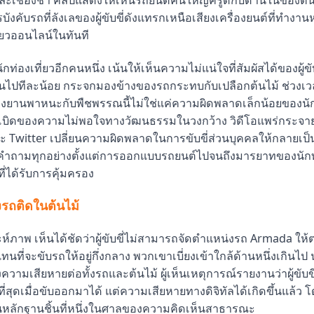
และเชื่องช้า คลิปแสดงให้เห็นรถยนต์คันใหญ่ครูดกับด้านในของต้
รบังคับรถที่ลังเลของผู้ขับขี่ดังแทรกเหนือเสียงเครื่องยนต์ที่ทำงา
ยวออนไลน์ในทันที
กท่องเที่ยวอีกคนหนึ่ง เน้นให้เห็นความไม่แน่ใจที่สัมผัสได้ของผู้ข
อนไปทีละน้อย กระจกมองข้างของรถกระทบกับเปลือกต้นไม้ ช่วง
งยานพาหนะกับพืชพรรณนี้ไม่ใช่แค่ความผิดพลาดเล็กน้อยของนัก
เบิดของความไม่พอใจทางวัฒนธรรมในวงกว้าง วิดีโอแพร่กระจาย
ละ Twitter เปลี่ยนความผิดพลาดในการขับขี่ส่วนบุคคลให้กลายเ
งคำถามทุกอย่างตั้งแต่การออกแบบรถยนต์ไปจนถึงมารยาทของนักท่
ที่ได้รับการคุ้มครอง
รถติดในต้นไม้
์ภาพ เห็นได้ชัดว่าผู้ขับขี่ไม่สามารถจัดตำแหน่งรถ Armada ให้
แทนที่จะขับรถให้อยู่กึ่งกลาง พวกเขาเบี่ยงเข้าใกล้ด้านหนึ่งเกินไป 
งความเสียหายต่อทั้งรถและต้นไม้ ผู้เห็นเหตุการณ์รายงานว่าผู้ขับข
่สุดเมื่อขับออกมาได้ แต่ความเสียหายทางดิจิทัลได้เกิดขึ้นแล้ว โด
านหลักฐานชิ้นที่หนึ่งในศาลของความคิดเห็นสาธารณะ