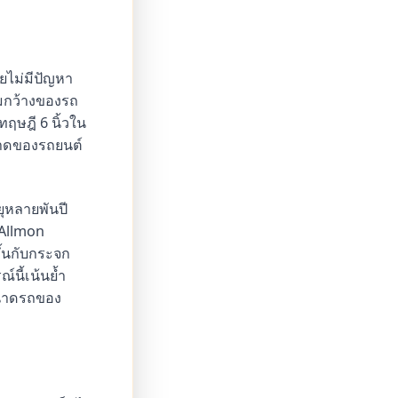
ยไม่มีปัญหา
ามกว้างของรถ
ฤษฎี 6 นิ้วใน
ขนาดของรถยนต์
ายุหลายพันปี
m Allmon
ึ้นกับกระจก
์นี้เน้นย้ำ
จขนาดรถของ