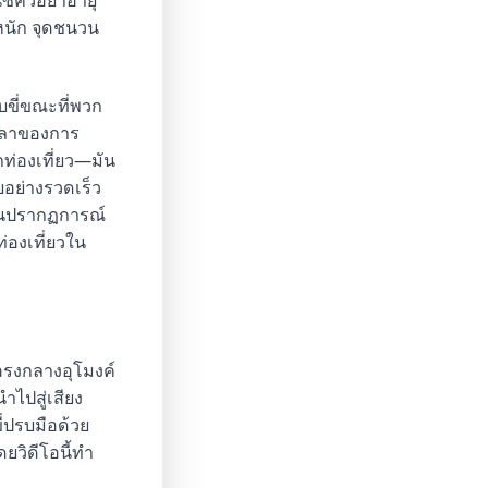
นซีควอยาอายุ
นหนัก จุดชนวน
ับขี่ขณะที่พวก
เวลาของการ
ท่องเที่ยว—มัน
อย่างรวดเร็ว
ป็นปรากฏการณ์
องเที่ยวใน
ตรงกลางอุโมงค์
นำไปสู่เสียง
ี่ปรบมือด้วย
ยวิดีโอนี้ทำ