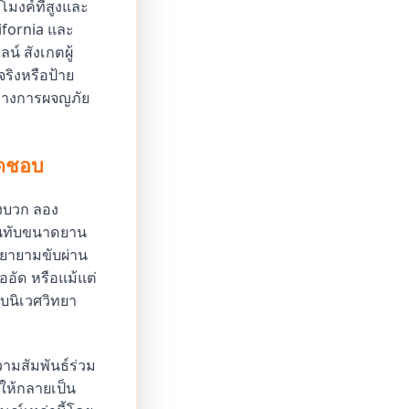
โมงค์ที่สูงและ
ifornia และ
 สังเกตผู้
จริงหรือป้าย
ว่างการผจญภัย
ิดชอบ
างบวก ลอง
้อนทับขนาดยาน
พยายามขับผ่าน
ัด หรือแม้แต่
ับนิเวศวิทยา
ความสัมพันธ์ร่วม
ให้กลายเป็น