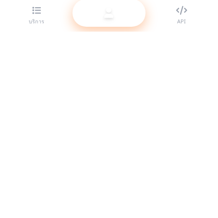
บริการ
API
ผู้ให้บริการ SMM panel ที่ดีที่สุดสำหรับรีเซลเลอร์ ยกระดับตัวตนบน
โซเชียลของคุณด้วยบริการคุณภาพสูงของเรา.
ระบบออนไลน์
ลิงก์ด่วน
บริการ
เอกสาร API