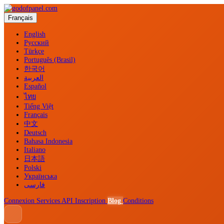
Français
English
Русский
Türkçe
Português (Brasil)
한국어
العربية
Español
ไทย
Tiếng Việt
Français
中文
Deutsch
Bahasa Indonesia
Italiano
日本語
Polski
Українська
فارسی
Connexion
Services
API
Inscription
Blog
Conditions