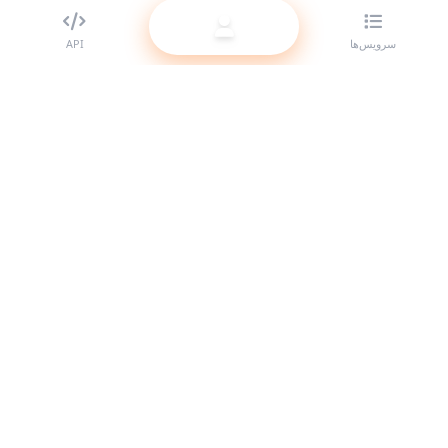
سرویس‌ها
API
بهترین ارائه‌دهنده SMM panel برای ریسلرها. با سرویس‌های باکیفیت ما
حضور خود را در شبکه‌های اجتماعی تقویت کنید.
سیستم آنلاین است
لینک‌های سریع
سرویس‌ها
مستندات API